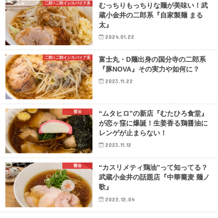
二郎 / 二郎インスパイア系
むっちりもっちりな麺が美味い！武
蔵小金井の二郎系『自家製麺 まる
太』
2024.01.22
二郎 / 二郎インスパイア系
富士丸・D麺出身の国分寺の二郎系
『豚NOVA』その実力や如何に？
2023.11.22
醤油
“ムタヒロ”の新店『むたひろ食堂』
が恋ヶ窪に爆誕！生姜香る鶏醤油に
レンゲが止まらない！
2023.11.12
醤油
“カスリメティ鶏油”って知ってる？
武蔵小金井の話題店『中華蕎麦 麺ノ
歌』
2022.12.04