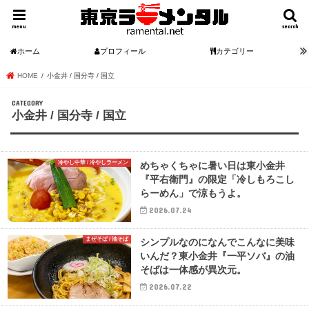
menu
search
ホーム
プロフィール
カテゴリー
HOME
小金井 / 国分寺 / 国立
小金井 / 国分寺 / 国立
冷やし中華 / 冷やしラーメン
めちゃくちゃに暑い日は東小金井
『平右衛門』の限定「冷しもろこし
らーめん」で涼もうよ。
2026.07.24
まぜそば / 油そば
シンプルなのになんでこんなに美味
いんだ？東小金井『一平ソバ』の油
そばは一体感が異次元。
2026.07.22