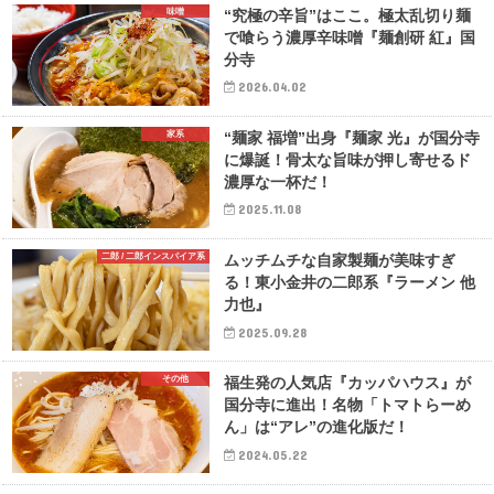
味噌
“究極の辛旨”はここ。極太乱切り麺
で喰らう濃厚辛味噌『麺創研 紅』国
分寺
2026.04.02
家系
“麺家 福増”出身『麺家 光』が国分寺
に爆誕！骨太な旨味が押し寄せるド
濃厚な一杯だ！
2025.11.08
二郎 / 二郎インスパイア系
ムッチムチな自家製麺が美味すぎ
る！東小金井の二郎系『ラーメン 他
力也』
2025.09.28
その他
福生発の人気店『カッパハウス』が
国分寺に進出！名物「トマトらーめ
ん」は“アレ”の進化版だ！
2024.05.22