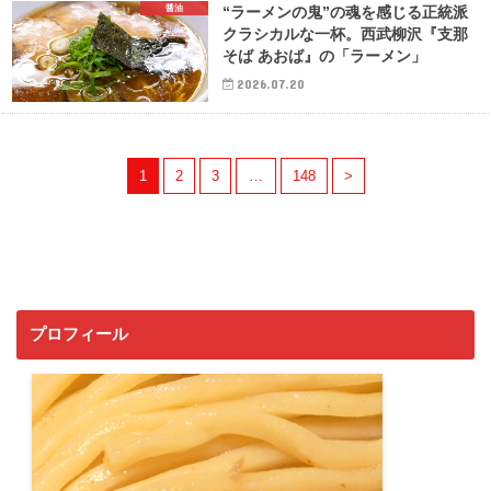
醤油
“ラーメンの鬼”の魂を感じる正統派
クラシカルな一杯。西武柳沢『支那
そば あおば』の「ラーメン」
2026.07.20
1
2
3
…
148
>
プロフィール