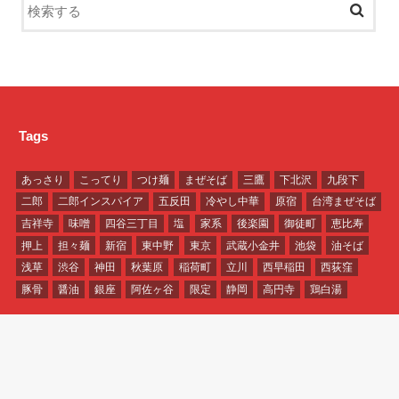
Tags
あっさり
こってり
つけ麺
まぜそば
三鷹
下北沢
九段下
二郎
二郎インスパイア
五反田
冷やし中華
原宿
台湾まぜそば
吉祥寺
味噌
四谷三丁目
塩
家系
後楽園
御徒町
恵比寿
押上
担々麺
新宿
東中野
東京
武蔵小金井
池袋
油そば
浅草
渋谷
神田
秋葉原
稲荷町
立川
西早稲田
西荻窪
豚骨
醤油
銀座
阿佐ヶ谷
限定
静岡
高円寺
鶏白湯
ホーム
プロフィール
カテゴリー
プライバシーポリシー
©Copyright2026
東京ラーメンタル
.All Rights Reserved.