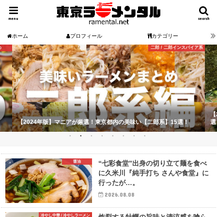
menu
search
ホーム
プロフィール
カテゴリー
め
二郎 / 二郎インスパイア系
【
【2024年版】マニアが厳選！東京都内の美味い【二郎系】15選！
選
醤油
“七彩食堂”出身の切り立て麺を食べ
に久米川『純手打ち さんや食堂』に
行ったが…。
2026.08.08
冷やし中華 / 冷やしラーメン
炸裂する牡蠣の旨味と清涼感を喰ら