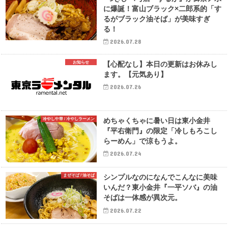
に爆誕！富山ブラック×二郎系的「す
るがブラック油そば」が美味すぎ
る！
2026.07.28
お知らせ
【心配なし】本日の更新はお休みし
ます。【元気あり】
2026.07.26
冷やし中華 / 冷やしラーメン
めちゃくちゃに暑い日は東小金井
『平右衛門』の限定「冷しもろこし
らーめん」で涼もうよ。
2026.07.24
まぜそば / 油そば
シンプルなのになんでこんなに美味
いんだ？東小金井『一平ソバ』の油
そばは一体感が異次元。
2026.07.22