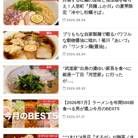
え！人形町『貝麺 ふか川』の夏季限
定「冷やし牡蠣そば」
2026.08.06
醤油
プリもちな自家製麺で啜るパワフル
な動物醤油に唸れ！菊川『あいづ』
の「ワンタン麺(醤油)」
2026.08.04
家系
“武道家”出身の濃ゆい家系を食べに
銀座一丁目『河埜家』に行った
が…。
2026.08.02
ランキング
【2026年7月】ラーメンを年間500杯
食べる男が選ぶ今月のBEST5
2026.07.31
まぜそば / 油そば
“つきひ”4号店『するが』が御茶ノ水