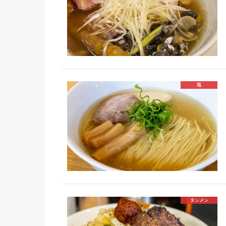
塩
タンメン