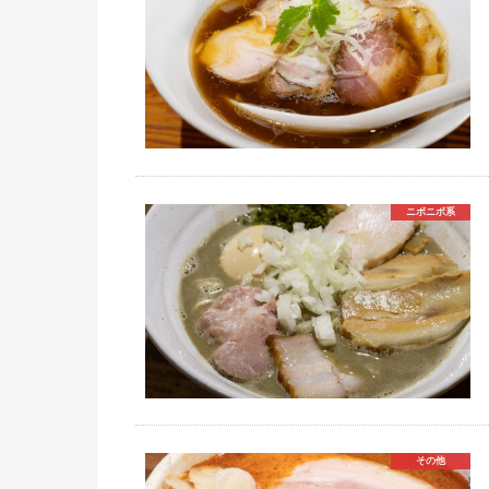
ニボニボ系
その他