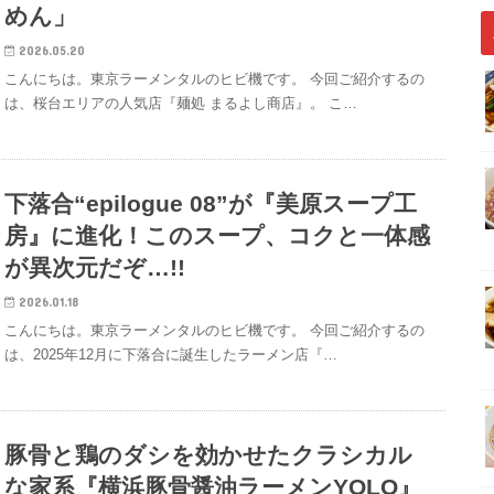
めん」
2026.05.20
こんにちは。東京ラーメンタルのヒビ機です。 今回ご紹介するの
は、桜台エリアの人気店『麺処 まるよし商店』。 こ…
下落合“epilogue 08”が『美原スープ工
房』に進化！このスープ、コクと一体感
が異次元だぞ…!!
2026.01.18
こんにちは。東京ラーメンタルのヒビ機です。 今回ご紹介するの
は、2025年12月に下落合に誕生したラーメン店『…
豚骨と鶏のダシを効かせたクラシカル
な家系『横浜豚骨醤油ラーメンYOLO』