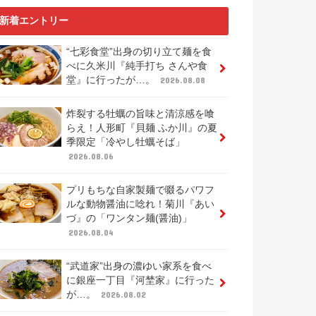
新着エントリー
“七彩食堂”出身の切り立て麺を食
べに久米川『純手打ち さんや食
堂』に行ったが…。
2026.08.08
炸裂する牡蠣の旨味と清涼感を喰
らえ！人形町『貝麺 ふか川』の夏
季限定「冷やし牡蠣そば」
2026.08.06
プリもちな自家製麺で啜るパワフ
ルな動物醤油に唸れ！菊川『あい
づ』の「ワンタン麺(醤油)」
2026.08.04
“武道家”出身の濃ゆい家系を食べ
に銀座一丁目『河埜家』に行った
が…。
2026.08.02