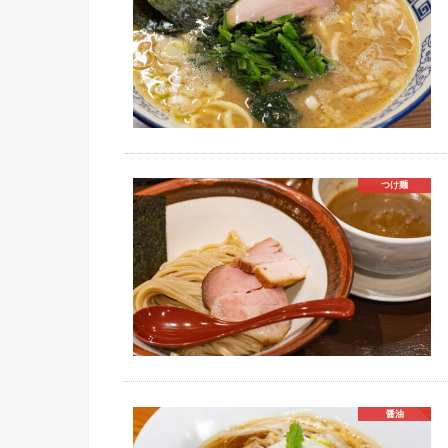
つけ麺
醤油