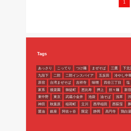
1
Tags
あっさり
こってり
つけ麺
まぜそば
三鷹
下北
九段下
二郎
二郎インスパイア
五反田
冷やし中
原宿
台湾まぜそば
吉祥寺
味噌
四谷三丁目
塩
家系
後楽園
御徒町
恵比寿
押上
担々麺
新
東中野
東京
武蔵小金井
池袋
油そば
浅草
神田
秋葉原
稲荷町
立川
西早稲田
西荻窪
醤油
銀座
阿佐ヶ谷
限定
静岡
高円寺
鶏白