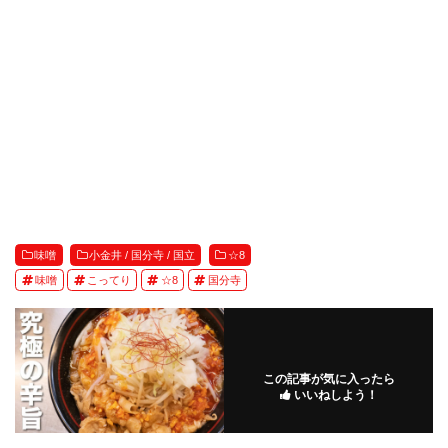
味噌
小金井 / 国分寺 / 国立
☆8
味噌
こってり
☆8
国分寺
この記事が気に入ったら
いいねしよう！