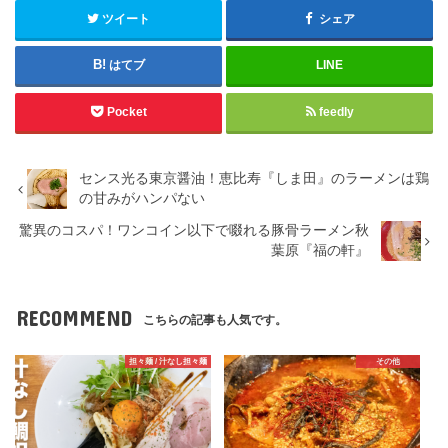
ツイート
シェア
はてブ
LINE
Pocket
feedly
センス光る東京醤油！恵比寿『しま田』のラーメンは鶏
の甘みがハンパない
驚異のコスパ！ワンコイン以下で啜れる豚骨ラーメン秋
葉原『福の軒』
RECOMMEND
こちらの記事も人気です。
担々麺 / 汁なし担々麺
その他