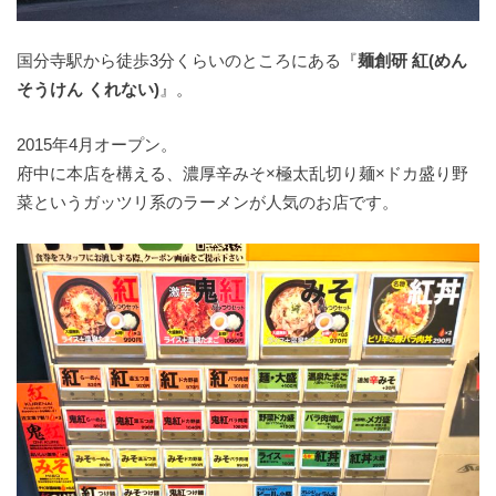
国分寺駅から徒歩3分くらいのところにある『
麺創研 紅(めん
そうけん くれない)
』。
2015年4月オープン。
府中に本店を構える、濃厚辛みそ×極太乱切り麺×ドカ盛り野
菜というガッツリ系のラーメンが人気のお店です。