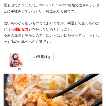
麺も出てきましたね。2ｍｍ〜10ｍｍの7種類の太さをランダ
ムに手揉みしているという極太乱切り麺です。
太いものから細いものまでありますが、共通して言えるのは
どれも
強靭なコシ
を持っているということ。
小麦の風味も豊かなので、口いっぱいに頬張ってもしゃもし
ゃするのが幸せへの近道です。
この麺超好き
ヒビ機