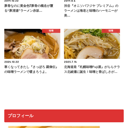
2019.10.22
2019.8.6
豚骨なのに黄金色⁉︎豚骨の概念が覆
渋谷『オニソバフジヤ プレミアム』の
る“豚清湯”ラーメン赤坂…
ラーメンは海老と味噌のハーモニーが
美…
味噌
味噌
2024.10.22
2025.7.14
寒くなってきたし『さっぽろ 羅偉伝』
北海道発『札幌味噌Fuji屋』がららテラ
の味噌ラーメンで暖まろうよ。
ス北綾瀬に誕生！味噌と香ばしさが…
プロフィール