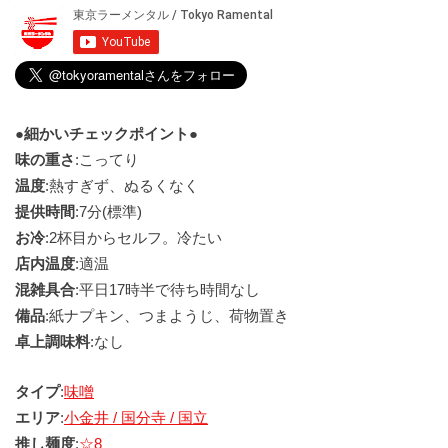
●細かいチェックポイント●
味の重さ
:こってり
温度
:熱すぎず、ぬるくなく
提供時間
:7分(標準)
お冷
:2杯目からセルフ。冷たい
店内温度
:適温
混雑具合
:平日17時半で待ち時間なし
備品
:紙ナプキン、つまようじ、荷物置き
卓上調味料
:なし
タイプ
:
味噌
エリア
:
小金井 / 国分寺 / 国立
推し麺度
:
☆8