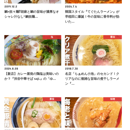
2019.12.2
2026.7.6
鯛×担々麺⁉︎胡麻と鯛の旨味が濃厚なオ
韓国スタイル『てぐたんラーメン』が
シャレ汁なし“鯛担麺…
早稲田に爆誕！牛の旨味に香辛料が効
いた…
塩
醤油
2024.8.28
2018.7.30
【新店】カレー屋発の鶏塩は美味いの
名店「らぁめん小池」のセカンド！ク
か？『渋谷中華そば saji.』の「ゆ…
リアなのに複雑な旨味の煮干しラーメ
ン『…
豚骨
味噌