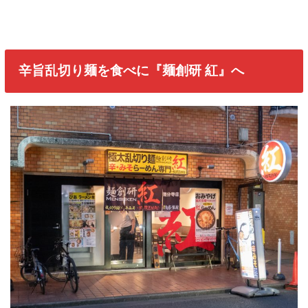
辛旨乱切り麺を食べに『麺創研 紅』へ