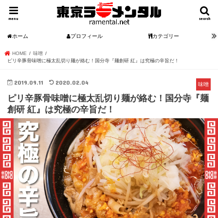
menu
search
ホーム
プロフィール
カテゴリー
HOME
味噌
ピリ辛豚骨味噌に極太乱切り麺が絡む！国分寺『麺創研 紅』は究極の辛旨だ！
2019.09.11
2020.02.04
味噌
ピリ辛豚骨味噌に極太乱切り麺が絡む！国分寺『麺
創研 紅』は究極の辛旨だ！