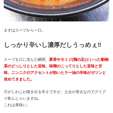
まずはスープから一口。
しっかり辛いし濃厚だしうっめぇ‼︎
スープを口に含んだ瞬間、
豚骨やモミジ(鶏の足)といった動物
系のどっしりとした旨味、味噌のこってりとした旨味と甘
味、ニンニクのアクセントが効いたラー油の辛味がガツンと
攻めてきました。
汗がじわじわ噴き出る辛さですが、土台が骨太なのでグイグ
イ飲んじゃいますね。
これは美味い。