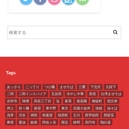
Tags
あっさり
こってり
つけ麺
まぜそば
三鷹
下北沢
九段下
二郎
二郎インスパイア
五反田
冷やし中華
原宿
台湾まぜそば
吉祥寺
味噌
四谷三丁目
塩
家系
後楽園
御徒町
恵比寿
押上
担々麺
新宿
東中野
東京
武蔵小金井
池袋
油そば
浅草
渋谷
神田
秋葉原
稲荷町
立川
西早稲田
西荻窪
豚骨
醤油
銀座
阿佐ヶ谷
限定
静岡
高円寺
鶏白湯