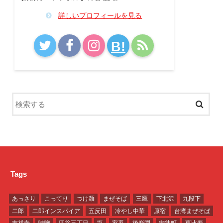
詳しいプロフィールを見る
B!
Tags
あっさり
こってり
つけ麺
まぜそば
三鷹
下北沢
九段下
二郎
二郎インスパイア
五反田
冷やし中華
原宿
台湾まぜそば