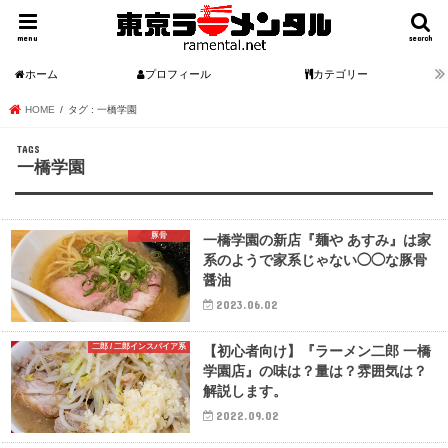
menu
search
ホーム
プロフィール
カテゴリー
HOME
タグ : 一橋学園
一橋学園
豚骨
一橋学園の新店『麺や あすみ』は家
系のようで家系じゃない◯◯な豚骨
醤油
2023.06.02
二郎 / 二郎インスパイア系
【初心者向け】『ラーメン二郎 一橋
学園店』の味は？量は？雰囲気は？
解説します。
2022.09.02