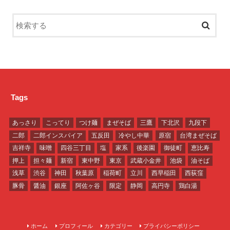
Tags
あっさり
こってり
つけ麺
まぜそば
三鷹
下北沢
九段下
二郎
二郎インスパイア
五反田
冷やし中華
原宿
台湾まぜそば
吉祥寺
味噌
四谷三丁目
塩
家系
後楽園
御徒町
恵比寿
押上
担々麺
新宿
東中野
東京
武蔵小金井
池袋
油そば
浅草
渋谷
神田
秋葉原
稲荷町
立川
西早稲田
西荻窪
豚骨
醤油
銀座
阿佐ヶ谷
限定
静岡
高円寺
鶏白湯
ホーム
プロフィール
カテゴリー
プライバシーポリシー