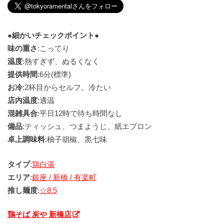
●細かいチェックポイント●
味の重さ
:こってり
温度
:熱すぎず、ぬるくなく
提供時間
:6分(標準)
お冷
:2杯目からセルフ。冷たい
店内温度
:適温
混雑具合
:平日12時で待ち時間なし
備品
:ティッシュ、つまようじ、紙エプロン
卓上調味料
:柚子胡椒、黒七味
タイプ
:
鶏白湯
エリア
:
銀座 / 新橋 / 有楽町
推し麺度
:
☆8.5
鶏そば 炭や 新橋店