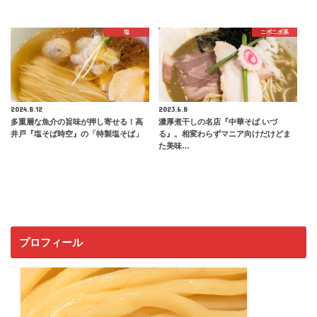
塩
ニボニボ系
2024.8.12
2023.6.8
多重層な魚介の旨味が押し寄せる！高
濃厚煮干しの名店『中華そば いづ
井戸『塩そば時空』の「特製塩そば」
る』。相変わらずマニア向けだけどま
た美味…
プロフィール