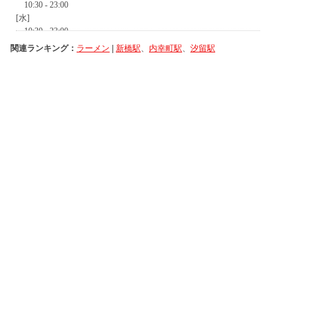
関連ランキング：
ラーメン
|
新橋駅
、
内幸町駅
、
汐留駅