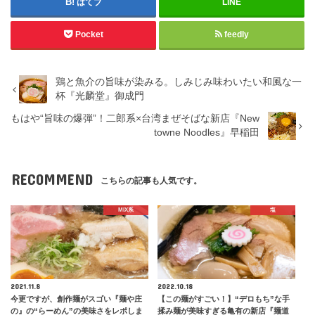
はてブ
LINE
Pocket
feedly
鶏と魚介の旨味が染みる。しみじみ味わいたい和風な一
杯『光麟堂』御成門
もはや“旨味の爆弾”！二郎系×台湾まぜそばな新店『New
towne Noodles』早稲田
RECOMMEND
こちらの記事も人気です。
MIX系
塩
2021.11.8
2022.10.18
今更ですが、創作麺がスゴい『麺や庄
【この麺がすごい！】“デロもち”な手
の』の“らーめん”の美味さをレポしま
揉み麺が美味すぎる亀有の新店『麺道