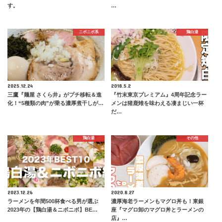
す。
…
ニボニボ系
鶏白湯
2025.12.24
2018.5.2
三鷹『麺屋 さくら井』がプチ移転＆進
『竹末東京プレミアム』4周年記念ラー
化！“5種類の肉”が乗る濃厚煮干しが…
メンは猪鹿雉を味わえる凄まじい一杯
だ…
鶏白湯
その他
2023.12.26
2020.8.27
ラーメンを年間500杯食べる男が選ぶ
濃厚海老ラーメンもマグロ丼も！東銀
2023年の【鶏白湯＆ニボニボ】BE…
座『マグロ卸のマグロ丼とラーメンの
店』…