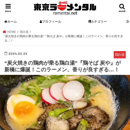
menu
search
ホーム
プロフィール
カテゴリー
HOME
鶏白湯
“炭火焼きの鶏肉が乗る鶏白湯”『鶏そば 炭や』が新橋に爆誕！このラーメン、香りが良すぎ
る…！
2024.02.24
鶏白湯
“炭火焼きの鶏肉が乗る鶏白湯”『鶏そば 炭や』が
新橋に爆誕！このラーメン、香りが良すぎる…！