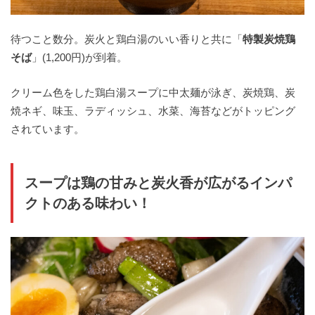
待つこと数分。炭火と鶏白湯のいい香りと共に「
特製炭焼鶏
そば
」(1,200円)が到着。
クリーム色をした鶏白湯スープに中太麺が泳ぎ、炭焼鶏、炭
焼ネギ、味玉、ラディッシュ、水菜、海苔などがトッピング
されています。
スープは鶏の甘みと炭火香が広がるインパ
クトのある味わい！