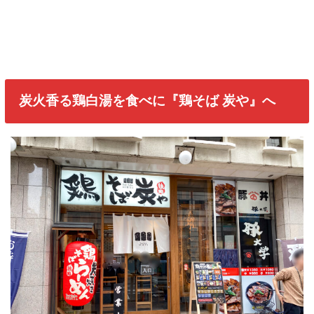
炭火香る鶏白湯を食べに『鶏そば 炭や』へ