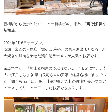
新橋駅から徒歩約1分「ニュー新橋ビル」1階の『
鶏そば 炭や
新橋店
』。
2024年2月6日オープン。
茨城・常総の人気店『鶏そば 炭や』の東京進出店となる、炭
火焼きの鶏肉を乗せた鶏白湯ラーメンが人気のお店です。
余談ですが、「坂上＆指原のつぶれない店」(TBS)にて、元芸
人の江戸むらさき 磯山良司さんの実家で経営危機に陥ってい
た『麺くら 石下店』を、【築地銀だこ】の佐瀬社長がプロデ
ュースしてリニューアルしたお店でもあります。