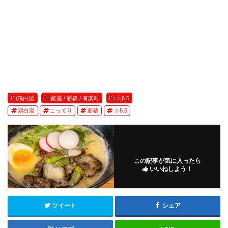
鶏白湯
銀座 / 新橋 / 有楽町
☆8.5
鶏白湯
こってり
新橋
☆8.5
この記事が気に入ったら
いいねしよう！
ツイート
シェア