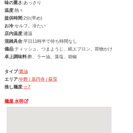
味の重さ
:あっさり
温度
:熱々
提供時間
:2分(早め)
お冷
:セルフ。冷たい
店内温度
:適温
混雑具合
:平日11時半で待ち時間なし
備品
:ティッシュ、つまようじ、紙エプロン、荷物かけ
卓上調味料
:酢、ラー油、藻塩、胡椒
タイプ
:
醤油
エリア
:
中野 / 高円寺 / 荻窪
推し麺度
:
☆7
麺屋 水明