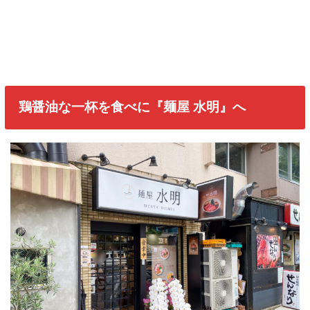
鶏醤油な一杯を食べに『麺屋 水明』へ