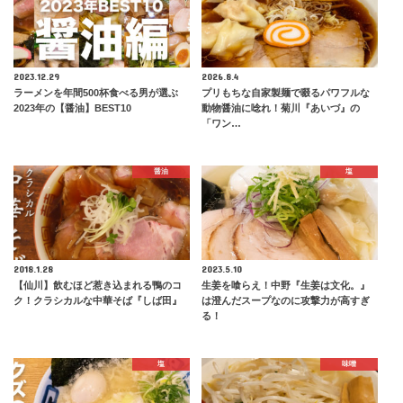
2023.12.29
2026.8.4
ラーメンを年間500杯食べる男が選ぶ
プリもちな自家製麺で啜るパワフルな
2023年の【醤油】BEST10
動物醤油に唸れ！菊川『あいづ』の
「ワン…
醤油
塩
2018.1.28
2023.5.10
【仙川】飲むほど惹き込まれる鴨のコ
生姜を喰らえ！中野『生姜は文化。』
ク！クラシカルな中華そば『しば田』
は澄んだスープなのに攻撃力が高すぎ
る！
塩
味噌