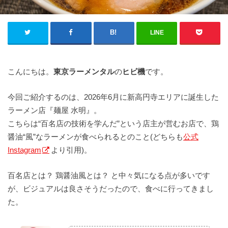
LINE
こんにちは。
東京ラーメンタル
の
ヒビ機
です。
今回ご紹介するのは、2026年6月に新高円寺エリアに誕生した
ラーメン店『麺屋 水明』。
こちらは“百名店の技術を学んだ”という店主が営むお店で、鶏
醤油“風”なラーメンが食べられるとのこと(どちらも
公式
Instagram
より引用)。
百名店とは？ 鶏醤油風とは？ と中々気になる点が多いです
が、ビジュアルは良さそうだったので、食べに行ってきまし
た。