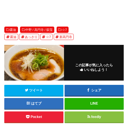
醤油
中野 / 高円寺 / 荻窪
☆7
醤油
あっさり
☆7
新高円寺
この記事が気に入ったら
いいねしよう！
ツイート
シェア
はてブ
LINE
Pocket
feedly