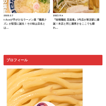
2020.2.7
2023.11.4
t-Aceが手がけるラーメン屋『麺屋ク
『味噌麺処 花道庵』3号店が東京駅に爆
ズ』が荻窪に誕生！その味は店名と
誕！本店と同じ濃厚さをここでも啜
は…
れ…
プロフィール