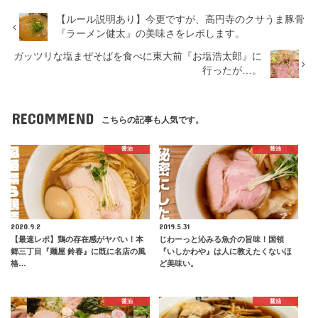
【ルール説明あり】今更ですが、高円寺のクサうま豚骨
『ラーメン健太』の美味さをレポします。
ガッツリな塩まぜそばを食べに東大前『お塩浩太郎』に
行ったが…。
RECOMMEND
こちらの記事も人気です。
醤油
醤油
2020.9.2
2019.5.31
【最速レポ】鶏の存在感がヤバい！本
じわーっと沁みる魚介の旨味！国領
郷三丁目『麺屋 鈴春』に既に名店の風
『いしかわや』は人に教えたくないほ
格…
ど美味い。
醤油
醤油