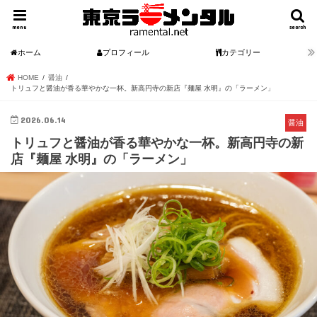
menu
search
ホーム
プロフィール
カテゴリー
HOME
醤油
トリュフと醤油が香る華やかな一杯。新高円寺の新店『麺屋 水明』の「ラーメン」
2026.06.14
醤油
トリュフと醤油が香る華やかな一杯。新高円寺の新
店『麺屋 水明』の「ラーメン」