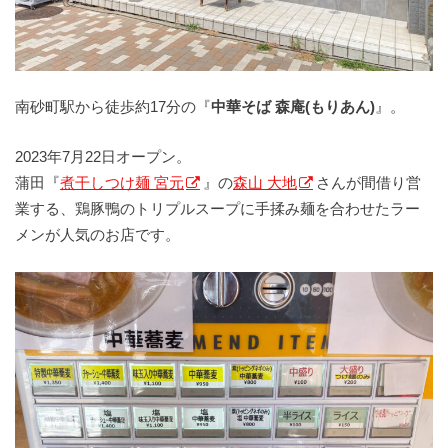
南砂町駅から徒歩約17分の『
中華そば 森庵(もりあん)
』。
2023年7月22日オープン。
蒲田『
煮干しつけ麺 宮元
』の
森山 大地
さんが間借り営
業する、鶏豚鴨のトリプルスープに手揉み麺を合わせたラー
メンが人気のお店です。