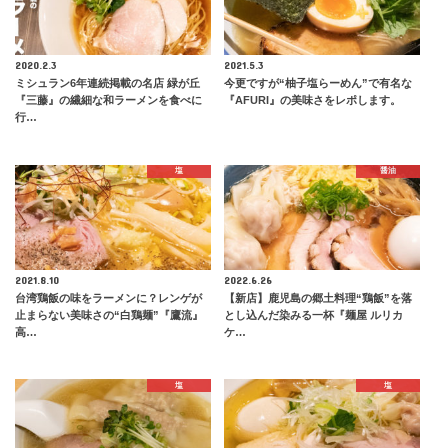
2020.2.3
2021.5.3
ミシュラン6年連続掲載の名店 緑が丘
今更ですが“柚子塩らーめん”で有名な
『三藤』の繊細な和ラーメンを食べに
『AFURI』の美味さをレポします。
行…
塩
醤油
2021.8.10
2022.6.26
台湾鶏飯の味をラーメンに？レンゲが
【新店】鹿児島の郷土料理“鶏飯”を落
止まらない美味さの“白鶏麺”『鷹流』
とし込んだ染みる一杯『麺屋 ルリカ
高…
ケ…
塩
塩