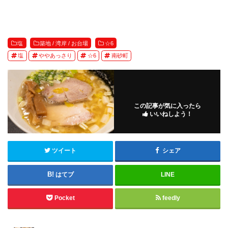
塩
築地 / 湾岸 / お台場
☆6
塩
ややあっさり
☆6
南砂町
この記事が気に入ったら
いいねしよう！
ツイート
シェア
はてブ
LINE
Pocket
feedly