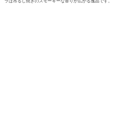
ラは吊るし焼きのスモーキーな香りが広がる逸品です。