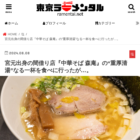
menu
search
ホーム
プロフィール
カテゴリー
HOME
塩
宮元出身の間借り店『中華そば 森庵』の“重厚清湯”なる一杯を食べに行ったが…。
2024.08.08
塩
宮元出身の間借り店『中華そば 森庵』の“重厚清
湯”なる一杯を食べに行ったが…。