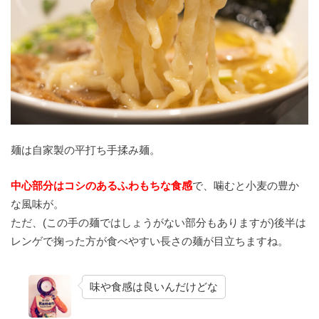
麺は自家製の平打ち手揉み麺。
中心部分はコシのあるふわもちな食感
で、噛むと小麦の豊か
な風味が。
ただ、(この手の麺ではしょうがない部分もありますが)後半は
レンゲで掬った方が食べやすい長さの麺が目立ちますね。
味や食感は良いんだけどな