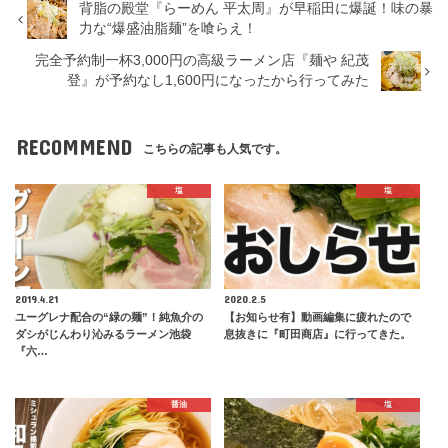
背脂の殿堂『らーめん 平太周』が早稲田に爆誕！味の暴
力な“爆盛油脂麺”を喰らえ！
完全予約制一杯3,000円の高級ラーメン店『麺や 紀茂
登』が予約なし1,600円になったから行ってみた
RECOMMEND
こちらの記事も人気です。
塩
塩
2019.4.21
2020.2.5
ユーグレナ配合の“緑の麺”！純魚介の
【お知らせ有】動画編集に疲れたので
ダシがじんわり沁みるラーメン池袋
息抜きに『町田商店』に行ってきた。
『六…
醤油
塩