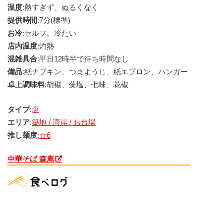
温度
:熱すぎず、ぬるくなく
提供時間
:7分(標準)
お冷
:セルフ。冷たい
店内温度
:灼熱
混雑具合
:平日12時半で待ち時間なし
備品
:紙ナプキン、つまようじ、紙エプロン、ハンガー
卓上調味料
:胡椒、藻塩、七味、花椒
タイプ
:
塩
エリア
:
築地 / 湾岸 / お台場
推し麺度
:
☆6
中華そば 森庵