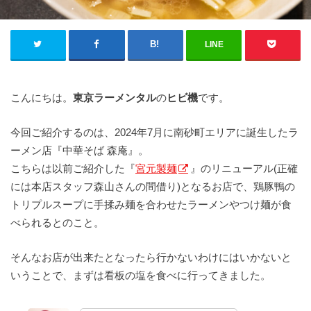
LINE
こんにちは。
東京ラーメンタル
の
ヒビ機
です。
今回ご紹介するのは、2024年7月に南砂町エリアに誕生したラ
ーメン店『中華そば 森庵』。
こちらは以前ご紹介した『
宮元製麺
』のリニューアル(正確
には本店スタッフ森山さんの間借り)となるお店で、鶏豚鴨の
トリプルスープに手揉み麺を合わせたラーメンやつけ麺が食
べられるとのこと。
そんなお店が出来たとなったら行かないわけにはいかないと
いうことで、まずは看板の塩を食べに行ってきました。