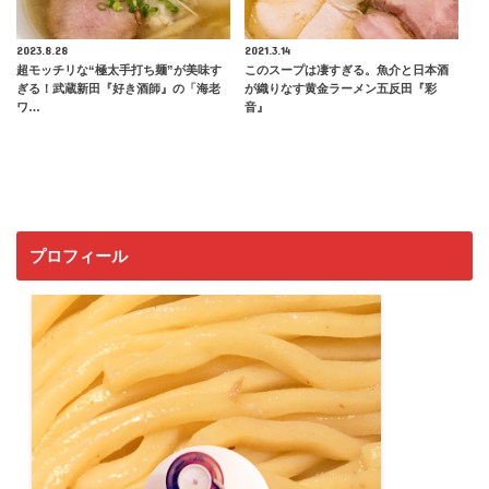
2023.8.28
2021.3.14
超モッチリな“極太手打ち麺”が美味す
このスープは凄すぎる。魚介と日本酒
ぎる！武蔵新田『好き酒師』の「海老
が織りなす黄金ラーメン五反田『彩
ワ…
音』
プロフィール