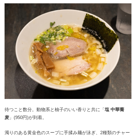
待つこと数分。動物系と柚子のいい香りと共に「
塩 中華蕎
麦
」(950円)が到着。
濁りのある黄金色のスープに手揉み麺が泳ぎ、2種類のチャー