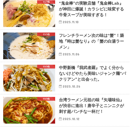
その他
“鬼金棒”の実験店舗『鬼金棒Lab』
が神田に爆誕！カラシビに味変する
牛骨スープが美味すぎる！
2025.11.10
その他
フレンチラーメン次の味は“蟹”！築
地『時は蟹なり』の「蟹の白湯ラー
メン」
2025.11.06
その他
中野新橋『我武者羅』でよく分から
ないけどやたら美味いジャンク麺“パ
クリアン”と出会った。
2025.10.26
その他
台湾ラーメン元祖の味『矢場味仙』
が渋谷に進出！唐辛子とニンニクが
刺す超パンチな一杯だ！
2025.10.12