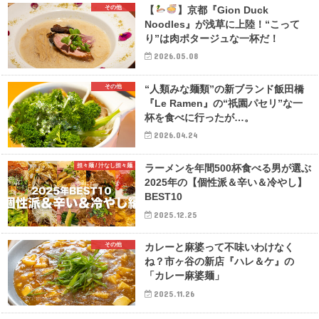
その他
【
】京都『Gion Duck
Noodles』が浅草に上陸！“こって
り”は肉ポタージュな一杯だ！
2026.05.08
その他
“人類みな麺類”の新ブランド飯田橋
『Le Ramen』の“祇園パセリ”な一
杯を食べに行ったが…。
2026.04.24
担々麺 / 汁なし担々麺
ラーメンを年間500杯食べる男が選ぶ
2025年の【個性派＆辛い＆冷やし】
BEST10
2025.12.25
その他
カレーと麻婆って不味いわけなく
ね？市ヶ谷の新店『ハレ＆ケ』の
「カレー麻婆麺」
2025.11.26