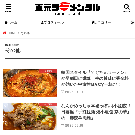
menu
search
ホーム
プロフィール
カテゴリー
HOME
その他
その他
その他
韓国スタイル『てぐたんラーメン』
が早稲田に爆誕！牛の旨味に香辛料
が効いた中毒性MAXな一杯だ！
2026.07.06
その他
なんかめっちゃ本場っぽい(小並感)！
日暮里『手打拉麺 焼小籠包 京の華』
の「麻辣羊肉麺」
2026.05.18