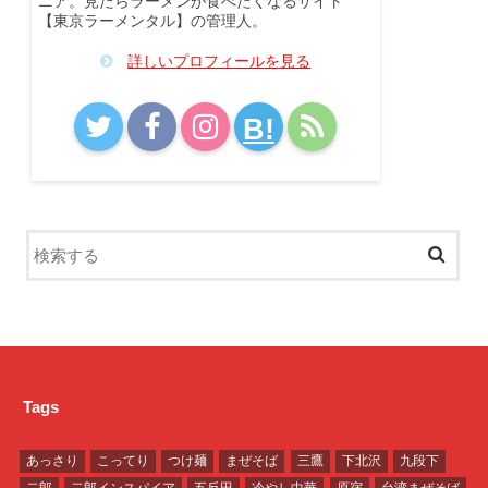
ニア。見たらラーメンが食べたくなるサイト
【東京ラーメンタル】の管理人。
詳しいプロフィールを見る
B!
Tags
あっさり
こってり
つけ麺
まぜそば
三鷹
下北沢
九段下
二郎
二郎インスパイア
五反田
冷やし中華
原宿
台湾まぜそば