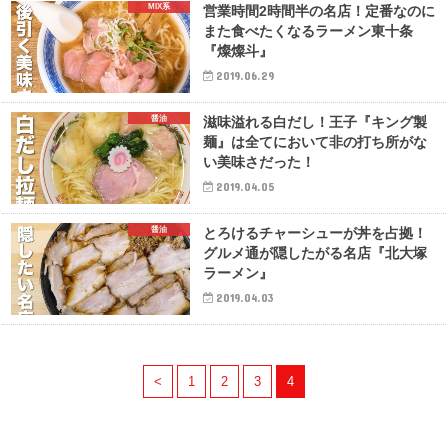
MIX系
営業時間2時間半の名店！定番なのに
また食べたくなるラーメン東十条
『燦燦斗』
2019.06.29
醤油
滋味溢れる白だし！王子『キング製
麺』は全てにおいて非の打ち所がな
い美味さだった！
2019.04.05
醤油
とろけるチャーシューが丼を占拠！
グルメ通が隠したがる名店『北大塚
ラーメン』
2019.04.03
<
1
2
3
4