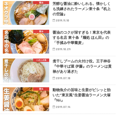
醤油
芳醇な醤油に酔いしれる。懐かしく
も洗練されたラーメン東十条『机上
の空論』
2019.11.10
醤油
醤油のコクが深すぎる！東京を代表
する名店 東十条『麺処 ほん田』の
「手揉み中華蕎麦」
2019.10.29
ニボニボ系
煮干しブームの火付け役。王子神谷
『中華そば屋 伊藤』のラーメンは貫
禄があり過ぎた
2019.07.18
醤油
動物魚介の旨味と生姜がビシッと効
いた“東京風”生姜醤油ラーメン大塚
『Nii』
2019.07.14