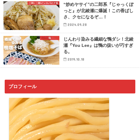
二郎 / 二郎インスパイア系
“炒めヤサイ”の二郎系『じゃっくぽ
っと』が北綾瀬に爆誕！この香ばし
さ、クセになるぞ…！
2024.09.28
塩
じんわり染みる繊細な鴨ダシ！北綾
瀬『You Lee』は鴨の扱いが巧すぎ
る。
2019.10.18
プロフィール