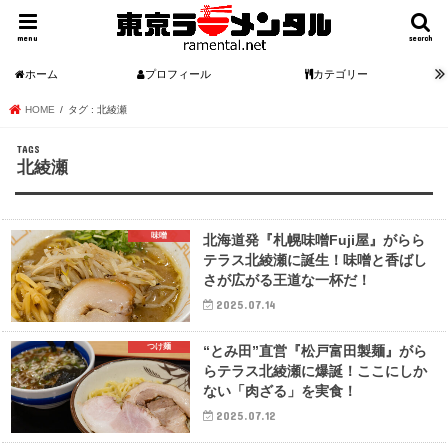
menu
search
ホーム
プロフィール
カテゴリー
HOME
タグ : 北綾瀬
北綾瀬
味噌
北海道発『札幌味噌Fuji屋』がらら
テラス北綾瀬に誕生！味噌と香ばし
さが広がる王道な一杯だ！
2025.07.14
つけ麺
“とみ田”直営『松戸富田製麺』がら
らテラス北綾瀬に爆誕！ここにしか
ない「肉ざる」を実食！
2025.07.12