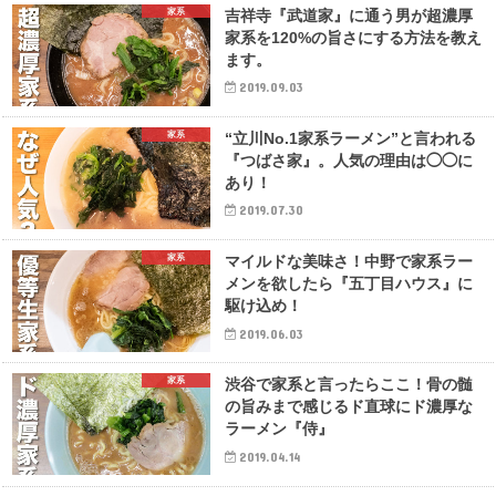
家系
吉祥寺『武道家』に通う男が超濃厚
家系を120%の旨さにする方法を教え
ます。
2019.09.03
家系
“立川No.1家系ラーメン”と言われる
『つばさ家』。人気の理由は◯◯に
あり！
2019.07.30
家系
マイルドな美味さ！中野で家系ラー
メンを欲したら『五丁目ハウス』に
駆け込め！
2019.06.03
家系
渋谷で家系と言ったらここ！骨の髄
の旨みまで感じるド直球にド濃厚な
ラーメン『侍』
2019.04.14