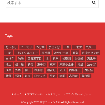
Tags
あっさり
こってり
つけ麺
まぜそば
三鷹
下北沢
九段下
二郎
二郎インスパイア
五反田
冷やし中華
原宿
台湾まぜそば
吉祥寺
味噌
四谷三丁目
塩
家系
後楽園
御徒町
恵比寿
押上
担々麺
新宿
東中野
東京
武蔵小金井
池袋
油そば
浅草
渋谷
神田
秋葉原
稲荷町
立川
西早稲田
西荻窪
豚骨
醤油
銀座
阿佐ヶ谷
限定
静岡
高円寺
鶏白湯
ホーム
プロフィール
カテゴリー
プライバシーポリシー
©Copyright2026
東京ラーメンタル
.All Rights Reserved.