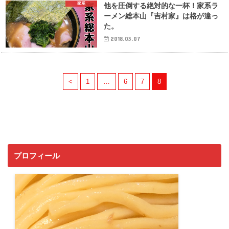
家系
他を圧倒する絶対的な一杯！家系ラ
ーメン総本山『吉村家』は格が違っ
た。
2018.03.07
<
1
…
6
7
8
プロフィール