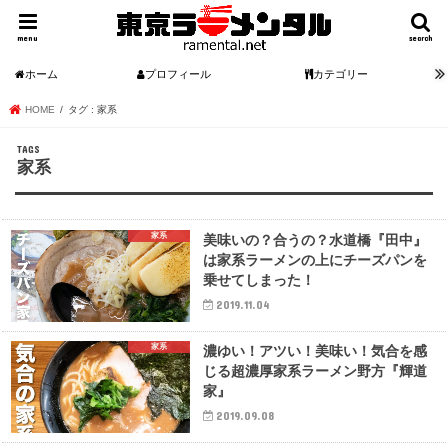
menu
search
ホーム
プロフィール
カテゴリー
HOME
タグ : 家系
家系
家系
美味いの？合うの？水道橋『田中』
は家系ラーメンの上にチーズパンを
乗せてしまった！
2019.11.04
家系
濃ゆい！アツい！美味い！気合を感
じる超濃厚家系ラーメン野方『輝道
家』
2019.09.08