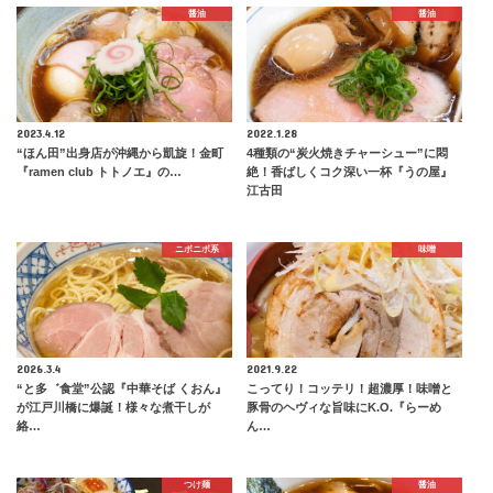
醤油
醤油
2023.4.12
2022.1.28
“ほん田”出身店が沖縄から凱旋！金町
4種類の“炭火焼きチャーシュー”に悶
『ramen club トトノエ』の…
絶！香ばしくコク深い一杯『うの屋』
江古田
ニボニボ系
味噌
2026.3.4
2021.9.22
“と多゛食堂”公認『中華そば くおん』
こってり！コッテリ！超濃厚！味噌と
が江戸川橋に爆誕！様々な煮干しが
豚骨のヘヴィな旨味にK.O.『らーめ
絡…
ん…
つけ麺
醤油