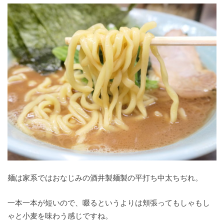
麺は家系ではおなじみの酒井製麺製の平打ち中太ちぢれ。
一本一本が短いので、啜るというよりは頬張ってもしゃもし
ゃと小麦を味わう感じですね。