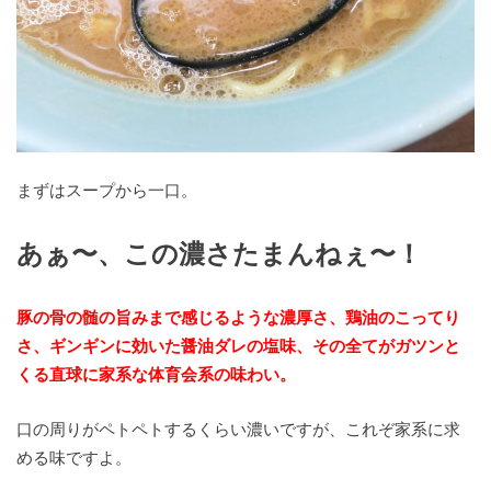
まずはスープから一口。
あぁ〜、この濃さたまんねぇ〜！
豚の骨の髄の旨みまで感じるような濃厚さ、鶏油のこってり
さ、ギンギンに効いた醤油ダレの塩味、その全てがガツンと
くる直球に家系な体育会系の味わい。
口の周りがペトペトするくらい濃いですが、これぞ家系に求
める味ですよ。