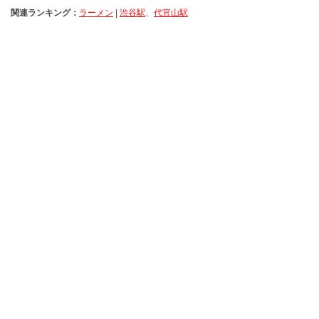
関連ランキング：
ラーメン
|
渋谷駅
、
代官山駅