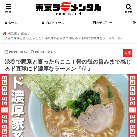
menu
search
ホーム
プロフィール
カテゴリー
HOME
家系
渋谷で家系と言ったらここ！骨の髄の旨みまで感じるド直球にド濃厚なラーメン『侍』
2019.04.14
2020.02.05
家系
渋谷で家系と言ったらここ！骨の髄の旨みまで感じ
るド直球にド濃厚なラーメン『侍』