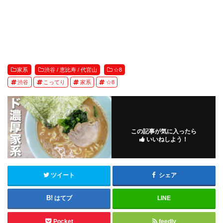
家系
渋谷 / 恵比寿 / 代官山
☆8
渋谷
こってり
家系
☆8
この記事が気に入ったら
いいねしよう！
ツイート
シェア
はてブ
LINE
Pocket
feedly