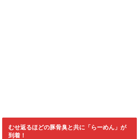
むせ返るほどの豚骨臭と共に「らーめん」が
到着！