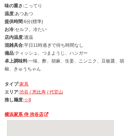
味の重さ
:こってり
温度
:あつあつ
提供時間
:6分(標準)
お冷
:セルフ。冷たい
店内温度
:適温
混雑具合
:平日11時過ぎで待ち時間なし
備品
:ティッシュ、つまようじ、ハンガー
卓上調味料
:一味、酢、胡麻、生姜、ニンニク、豆板醤、胡
椒、きゅうちゃん
タイプ
:
家系
エリア
:
渋谷 / 恵比寿 / 代官山
推し麺度
:
☆8
横浜家系 侍 渋谷店