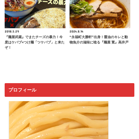
2018.5.29
2024.8.14
『麺屋武蔵』でまたチーズの暴力！今
“永福町大勝軒”出身！醤油のキレと動
度はケバブ×つけ麺「ツケバブ」と来た
物魚介の滋味に唸る『麺屋 寛』高井戸
ぞ！
プロフィール