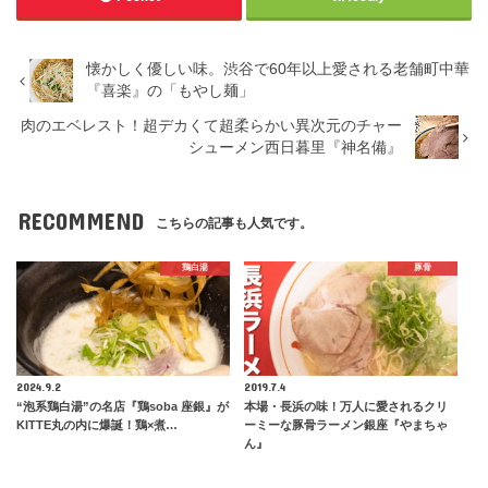
懐かしく優しい味。渋谷で60年以上愛される老舗町中華
『喜楽』の「もやし麺」
肉のエベレスト！超デカくて超柔らかい異次元のチャー
シューメン西日暮里『神名備』
RECOMMEND
こちらの記事も人気です。
鶏白湯
豚骨
2024.9.2
2019.7.4
“泡系鶏白湯”の名店『鶏soba 座銀』が
本場・長浜の味！万人に愛されるクリ
KITTE丸の内に爆誕！鶏×煮…
ーミーな豚骨ラーメン銀座『やまちゃ
ん』