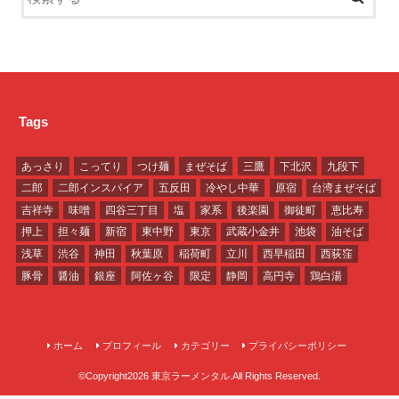
Tags
あっさり
こってり
つけ麺
まぜそば
三鷹
下北沢
九段下
二郎
二郎インスパイア
五反田
冷やし中華
原宿
台湾まぜそば
吉祥寺
味噌
四谷三丁目
塩
家系
後楽園
御徒町
恵比寿
押上
担々麺
新宿
東中野
東京
武蔵小金井
池袋
油そば
浅草
渋谷
神田
秋葉原
稲荷町
立川
西早稲田
西荻窪
豚骨
醤油
銀座
阿佐ヶ谷
限定
静岡
高円寺
鶏白湯
ホーム
プロフィール
カテゴリー
プライバシーポリシー
©Copyright2026
東京ラーメンタル
.All Rights Reserved.