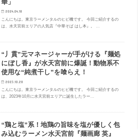
華」
2024.04.18
こんにちは。東京ラーメンタルのヒビ機です。 今回ご紹介するの
は、水天宮前エリアの人気店『中華そば はし本』。 …
“丿貫”元マネージャーが手がける『麺処
にぼし香』が水天宮前に爆誕！動物系不
使用な“純煮干し”を喰らえ！
2023.10.28
こんにちは。東京ラーメンタルのヒビ機です。 今回ご紹介するの
は、2023年10月に水天宮前エリアに誕生したラー…
“鶏と塩”系！地鶏の旨味を塩が優しく包
み込むラーメン水天宮前『麺画廊 英』