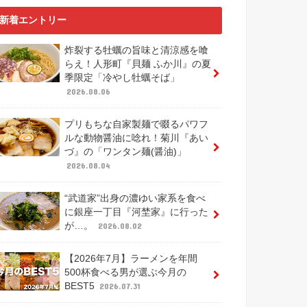
新着エントリー
炸裂する牡蠣の旨味と清涼感を喰
らえ！人形町『貝麺 ふか川』の夏
季限定「冷やし牡蠣そば」
2026.08.06
プリもちな自家製麺で啜るパワフ
ルな動物醤油に唸れ！菊川『あい
づ』の「ワンタン麺(醤油)」
2026.08.04
“武道家”出身の濃ゆい家系を食べ
に銀座一丁目『河埜家』に行った
が…。
2026.08.02
【2026年7月】ラーメンを年間
500杯食べる男が選ぶ今月の
BEST5
2026.07.31