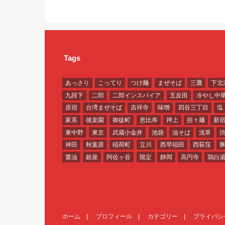
Tags
あっさり
こってり
つけ麺
まぜそば
三鷹
下北
九段下
二郎
二郎インスパイア
五反田
冷やし中
原宿
台湾まぜそば
吉祥寺
味噌
四谷三丁目
塩
家系
後楽園
御徒町
恵比寿
押上
担々麺
新
東中野
東京
武蔵小金井
池袋
油そば
浅草
神田
秋葉原
稲荷町
立川
西早稲田
西荻窪
醤油
銀座
阿佐ヶ谷
限定
静岡
高円寺
鶏白
ホーム
プロフィール
カテゴリー
プライバシ