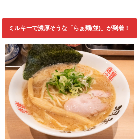
ミルキーで濃厚そうな「らぁ麺(並)」が到着！