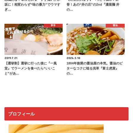
坂に！相変わらず“味の暴力”でウマす
骨！あの“井の庄”の2nd『濃菜麺 井
ぎ…
の…
豚骨
醤油
2019.7.21
2026.5.10
【選挙割】選挙に行った後に『一風
1804年創業の醤油屋の本気。醤油のビ
堂』でラーメンを食べたら“いいこ
ターなコクに唸る浅草『富士虎屋』
と”があ…
の…
プロフィール