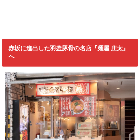
赤坂に進出した羽釜豚骨の名店『麺屋 庄太』
へ