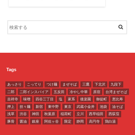
Tags
あっさり
こってり
つけ麺
まぜそば
三鷹
下北沢
九段下
二郎
二郎インスパイア
五反田
冷やし中華
原宿
台湾まぜそば
吉祥寺
味噌
四谷三丁目
塩
家系
後楽園
御徒町
恵比寿
押上
担々麺
新宿
東中野
東京
武蔵小金井
池袋
油そば
浅草
渋谷
神田
秋葉原
稲荷町
立川
西早稲田
西荻窪
豚骨
醤油
銀座
阿佐ヶ谷
限定
静岡
高円寺
鶏白湯