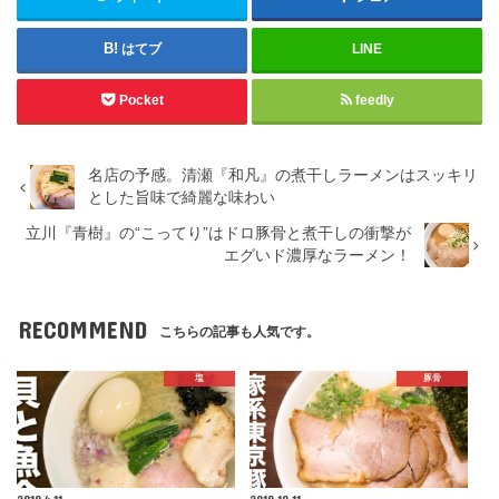
はてブ
LINE
Pocket
feedly
名店の予感。清瀬『和凡』の煮干しラーメンはスッキリ
とした旨味で綺麗な味わい
立川『青樹』の“こってり”はドロ豚骨と煮干しの衝撃が
エグいド濃厚なラーメン！
RECOMMEND
こちらの記事も人気です。
塩
豚骨
2019.4.11
2019.10.11