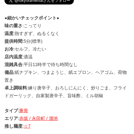
●細かいチェックポイント●
味の重さ
:こってり
温度
:熱すぎず、ぬるくなく
提供時間
:5分(標準)
お冷
:セルフ。冷たい
店内温度
:適温
混雑具合
:平日11時半で待ち時間なし
備品
:紙ナプキン、つまようじ、紙エプロン、ヘアゴム、荷物
置き
卓上調味料
:練り唐辛子、おろしにんにく、炒りごま、フライ
ドガーリック、自家製唐辛子、旨味酢、ミル胡椒
タイプ
:
豚骨
エリア
:
赤坂 / 永田町 / 溜池
推し麺度
:
☆7