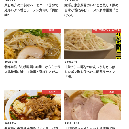
貝と魚介の二段階ハーモニー！芳醇で
家系と東京豚骨のいいとこ取り！豚の
分厚いダシ香るラーメン方南町『貝節
旨味が舌に絡むラーメン多磨霊園『ま
麺r…
ぼろし』
味噌
二郎 / 二郎インスパイア系
2025.7.14
2018.2.14
北海道発『札幌味噌Fuji屋』がららテラ
【渋谷】二郎なのにあっさりさっぱ
ス北綾瀬に誕生！味噌と香ばしさが…
り!?ポン酢を使った二郎系ラーメン
『凛』
その他
豚骨
2022.7.4
2022.12.22
悪魔的な中毒性を誇る『すず鬼』が赤
【野菜摂れます】ぺっとり濃厚ド豚