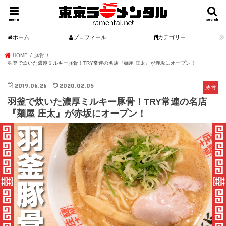
menu
search
ホーム
プロフィール
カテゴリー
HOME
豚骨
羽釜で炊いた濃厚ミルキー豚骨！TRY常連の名店『麺屋 庄太』が赤坂にオープン！
2019.06.26
2020.02.05
豚骨
羽釜で炊いた濃厚ミルキー豚骨！TRY常連の名店
『麺屋 庄太』が赤坂にオープン！