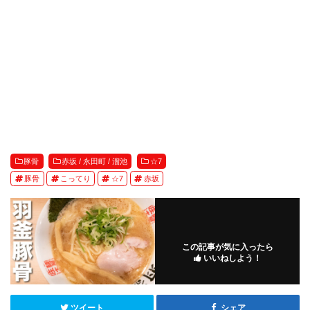
豚骨
赤坂 / 永田町 / 溜池
☆7
豚骨
こってり
☆7
赤坂
この記事が気に入ったら
いいねしよう！
ツイート
シェア