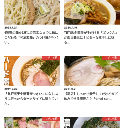
2023.7.24
2026.4.10
4種類の麺を1杯に!?異常なまでに麺に
TETSU創業者が手がける『ばつぐん』
こだわる『和渦製麺』のつけ麺がヤバ
が西日暮里に！ビターな煮干しに唸
い。
る…
ニボニボ系
ニボニボ系
2019.8.22
2021.8.2
『亀戸煮干中華蕎麦つきひ』に久しぶ
【新店】しっかり煮干し！だけどガブ
りに行ったらダークサイドに堕ちてい
飲みできる濃厚さ？『dried sar…
た。
ニボニボ系
ニボニボ系