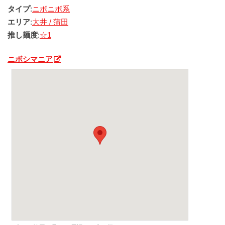
タイプ
:
ニボニボ系
エリア
:
大井 / 蒲田
推し麺度
:
☆1
ニボシマニア