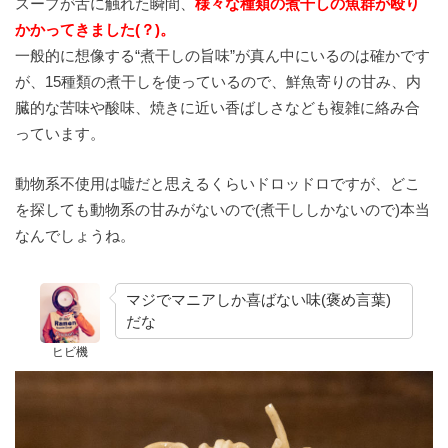
スープが舌に触れた瞬間、
様々な種類の煮干しの魚群が殴り
かかってきました(？)。
一般的に想像する“煮干しの旨味”が真ん中にいるのは確かです
が、15種類の煮干しを使っているので、鮮魚寄りの甘み、内
臓的な苦味や酸味、焼きに近い香ばしさなども複雑に絡み合
っています。
動物系不使用は嘘だと思えるくらいドロッドロですが、どこ
を探しても動物系の甘みがないので(煮干ししかないので)本当
なんでしょうね。
マジでマニアしか喜ばない味(褒め言葉)
だな
ヒビ機