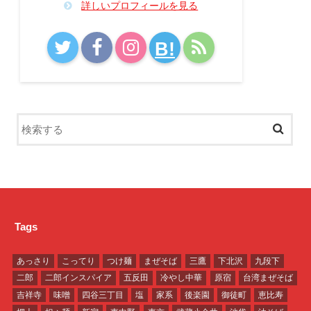
詳しいプロフィールを見る
B!
Tags
あっさり
こってり
つけ麺
まぜそば
三鷹
下北沢
九段下
二郎
二郎インスパイア
五反田
冷やし中華
原宿
台湾まぜそば
吉祥寺
味噌
四谷三丁目
塩
家系
後楽園
御徒町
恵比寿