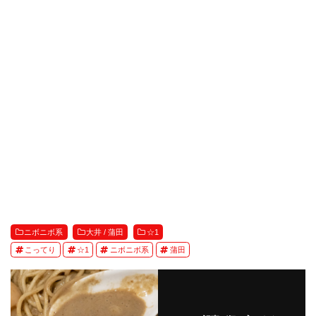
ニボニボ系
大井 / 蒲田
☆1
こってり
☆1
ニボニボ系
蒲田