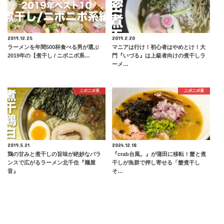
2019.12.25
2019.2.20
ラーメンを年間500杯食べる男が選ぶ
マニアは行け！初心者はやめとけ！大
2019年の【煮干し / ニボニボ系…
門『いづる』は上級者向けの煮干しラ
ーメ…
ニボニボ系
ニボニボ系
2019.5.21
2024.12.18
鶏の甘みと煮干しの旨味が絶妙なバラ
『crab台風。』が蒲田に移転！蟹と煮
ンスで広がるラーメン北千住『麺屋
干しが魚群で押し寄せる「蟹煮干し
音』
そ…