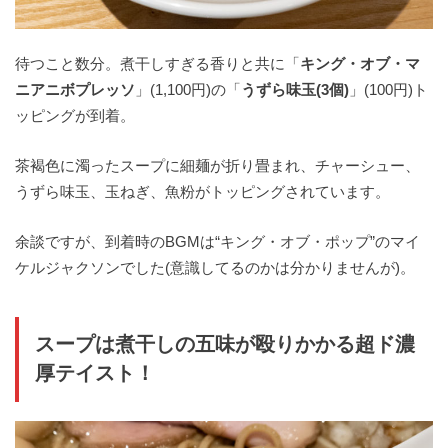
待つこと数分。煮干しすぎる香りと共に「
キング・オブ・マ
ニアニボプレッソ
」(1,100円)の「
うずら味玉(3個)
」(100円)ト
ッピングが到着。
茶褐色に濁ったスープに細麺が折り畳まれ、チャーシュー、
うずら味玉、玉ねぎ、魚粉がトッピングされています。
余談ですが、到着時のBGMは“キング・オブ・ポップ”のマイ
ケルジャクソンでした(意識してるのかは分かりませんが)。
スープは煮干しの五味が殴りかかる超ド濃
厚テイスト！