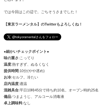
では今回はこの辺で。ごちそうさまでした！
【東京ラーメンタル】のTwitterもよろしくね！
●細かいチェックポイント●
味の重さ
:こってり
温度
:熱すぎず、ぬるくなく
提供時間
:10分(やや遅め)
お冷
:セルフ。冷たい
店内温度
:適温
混雑具合
:平日10時45分で待ち約10名。オープン時約25名
備品
:つまようじ、アルコール消毒液
卓上調味料
:なし