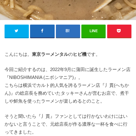
LINE
こんにちは。
東京ラーメンタル
の
ヒビ機
です。
今回ご紹介するのは、2022年9月に蒲田に誕生したラーメン店
『NIBOSHIMANIA (ニボシマニア)』。
こちらは横浜でカルト的人気を誇るラーメン店『丿貫(へちか
ん)』の総店長を務めていたタッキーさんが営むお店で、煮干
しや鮮魚を使ったラーメンが楽しめるとのこと。
そうと聞いたら『丿貫』ファンとしては行かないわけにはい
かないと言うことで、元総店長が作る濃厚な一杯を食べに行
ってきました。