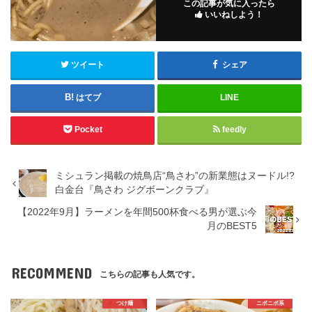
この記事が気に入ったら
いいねしよう！
ツイート
シェア
はてブ
LINE
Pocket
feedly
ミシュラン掲載の焼鳥店“鳥さわ”の新業態はヌードル!?
白金台『鳥さわ ジグボーンクラブ』
【2022年9月】ラーメンを年間500杯食べる男が選ぶ今
月のBEST5
RECOMMEND
こちらの記事も人気です。
つけ麺
ニボニボ系