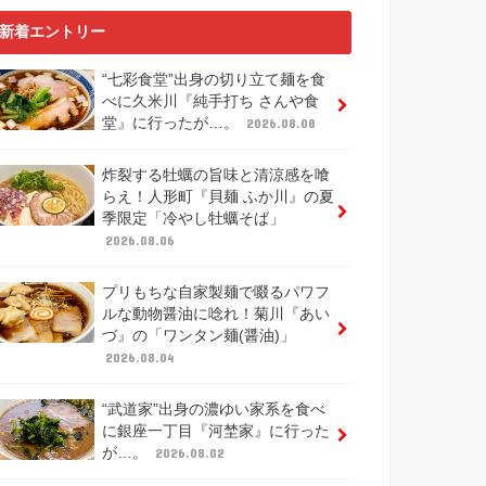
新着エントリー
“七彩食堂”出身の切り立て麺を食
べに久米川『純手打ち さんや食
堂』に行ったが…。
2026.08.08
炸裂する牡蠣の旨味と清涼感を喰
らえ！人形町『貝麺 ふか川』の夏
季限定「冷やし牡蠣そば」
2026.08.06
プリもちな自家製麺で啜るパワフ
ルな動物醤油に唸れ！菊川『あい
づ』の「ワンタン麺(醤油)」
2026.08.04
“武道家”出身の濃ゆい家系を食べ
に銀座一丁目『河埜家』に行った
が…。
2026.08.02