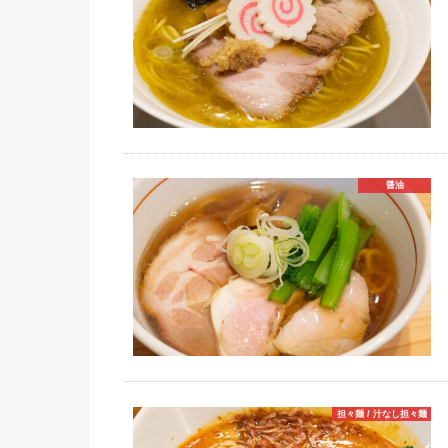
醤油
担々麺 / 汁なし担々麺