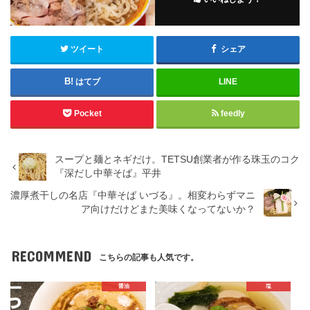
ツイート
シェア
はてブ
LINE
Pocket
feedly
スープと麺とネギだけ。TETSU創業者が作る珠玉のコク
『深だし中華そば』平井
濃厚煮干しの名店『中華そば いづる』。相変わらずマニ
ア向けだけどまた美味くなってないか？
RECOMMEND
こちらの記事も人気です。
醤油
塩