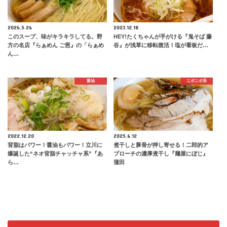
2026.5.26
2023.12.18
このスープ、味がキラキラしてる。野
HEY!たくちゃんが手がける『鬼そば 藤
方の名店『らぁめん ご恩』の「らぁめ
谷』が浅草に移転復活！塩が看板だ…
ん…
醤油
ニボニボ系
2022.12.20
2025.6.12
背脂はパワー！醤油もパワー！立川に
煮干しと豚骨が押し寄せる！二郎的ア
爆誕した“ネオ背脂チャッチャ系”『あ
プローチの濃厚煮干し『麺屋にぼじ』
ら…
蒲田