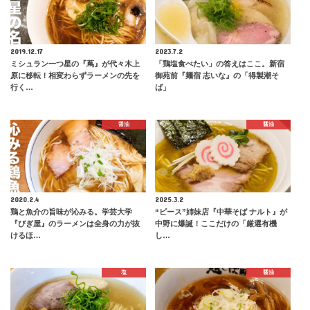
2019.12.17
2023.7.2
ミシュラン一つ星の『蔦』が代々木上
「鶏塩食べたい」の答えはここ。新宿
原に移転！相変わらずラーメンの先を
御苑前『麺宿 志いな』の「得製潮そ
行く…
ば」
醤油
醤油
2020.2.4
2025.3.2
鶏と魚介の旨味が沁みる。学芸大学
“ピース”姉妹店『中華そば ナルト』が
『びぎ屋』のラーメンは全身の力が抜
中野に爆誕！ここだけの「厳選有機
けるほ…
し…
塩
醤油