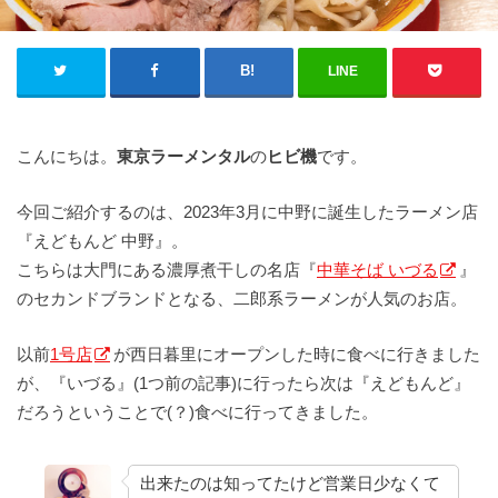
LINE
こんにちは。
東京ラーメンタル
の
ヒビ機
です。
今回ご紹介するのは、2023年3月に中野に誕生したラーメン店
『えどもんど 中野』。
こちらは大門にある濃厚煮干しの名店『
中華そば いづる
』
のセカンドブランドとなる、二郎系ラーメンが人気のお店。
以前
1号店
が西日暮里にオープンした時に食べに行きました
が、『いづる』(1つ前の記事)に行ったら次は『えどもんど』
だろうということで(？)食べに行ってきました。
出来たのは知ってたけど営業日少なくて