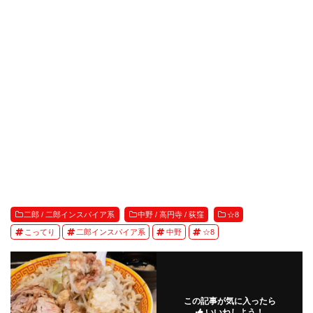
二郎 / 二郎インスパイア系
中野 / 高円寺 / 荻窪
☆8
こってり
二郎インスパイア系
中野
☆8
この記事が気に入ったら
いいねしよう！