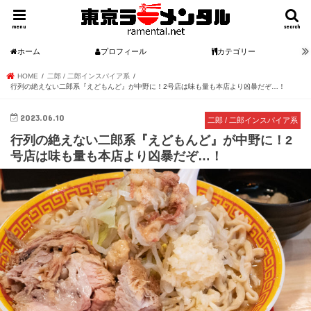
menu
search
ホーム
プロフィール
カテゴリー
HOME
二郎 / 二郎インスパイア系
行列の絶えない二郎系『えどもんど』が中野に！2号店は味も量も本店より凶暴だぞ…！
2023.06.10
二郎 / 二郎インスパイア系
行列の絶えない二郎系『えどもんど』が中野に！2
号店は味も量も本店より凶暴だぞ…！