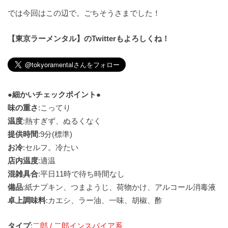
では今回はこの辺で。ごちそうさまでした！
【東京ラーメンタル】のTwitterもよろしくね！
●細かいチェックポイント●
味の重さ
:こってり
温度
:熱すぎず、ぬるくなく
提供時間
:9分(標準)
お冷
:セルフ。冷たい
店内温度
:適温
混雑具合
:平日11時で待ち時間なし
備品
:紙ナプキン、つまようじ、荷物かけ、アルコール消毒液
卓上調味料
:カエシ、ラー油、一味、胡椒、酢
タイプ
:
二郎 / 二郎インスパイア系