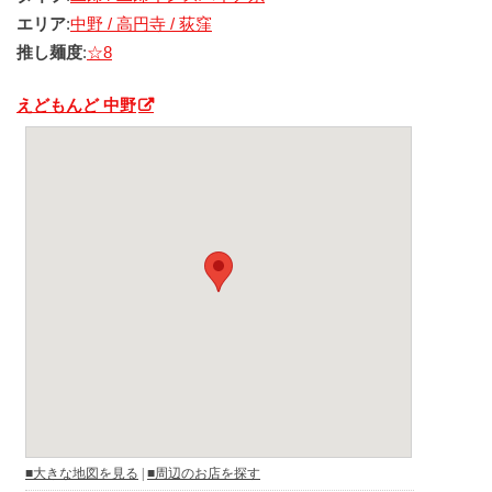
エリア
:
中野 / 高円寺 / 荻窪
推し麺度
:
☆8
えどもんど 中野