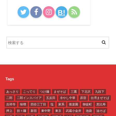
B!
Tags
あっさり
こってり
つけ麺
まぜそば
三鷹
下北沢
九段下
二郎
二郎インスパイア
五反田
冷やし中華
原宿
台湾まぜそば
吉祥寺
味噌
四谷三丁目
塩
家系
後楽園
御徒町
恵比寿
押上
担々麺
新宿
東中野
東京
武蔵小金井
池袋
油そば