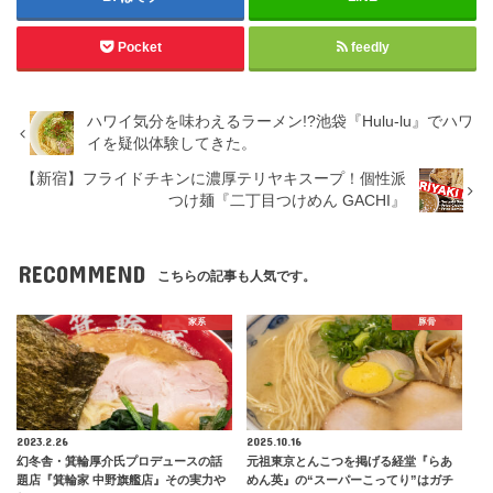
Pocket
feedly
ハワイ気分を味わえるラーメン!?池袋『Hulu-lu』でハワ
イを疑似体験してきた。
【新宿】フライドチキンに濃厚テリヤキスープ！個性派
つけ麺『二丁目つけめん GACHI』
RECOMMEND
こちらの記事も人気です。
家系
豚骨
2023.2.26
2025.10.16
幻冬舎・箕輪厚介氏プロデュースの話
元祖東京とんこつを掲げる経堂『らあ
題店『箕輪家 中野旗艦店』その実力や
めん英』の“スーパーこってり”はガチ