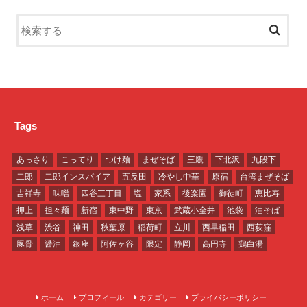
Tags
あっさり
こってり
つけ麺
まぜそば
三鷹
下北沢
九段下
二郎
二郎インスパイア
五反田
冷やし中華
原宿
台湾まぜそば
吉祥寺
味噌
四谷三丁目
塩
家系
後楽園
御徒町
恵比寿
押上
担々麺
新宿
東中野
東京
武蔵小金井
池袋
油そば
浅草
渋谷
神田
秋葉原
稲荷町
立川
西早稲田
西荻窪
豚骨
醤油
銀座
阿佐ヶ谷
限定
静岡
高円寺
鶏白湯
ホーム
プロフィール
カテゴリー
プライバシーポリシー