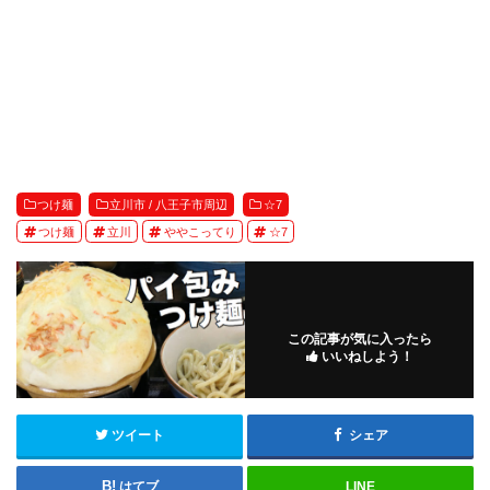
つけ麺
立川市 / 八王子市周辺
☆7
つけ麺
立川
ややこってり
☆7
この記事が気に入ったら
いいねしよう！
ツイート
シェア
はてブ
LINE