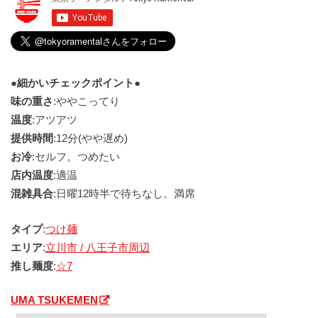
●細かいチェックポイント●
味の重さ
:ややこってり
温度
:アツアツ
提供時間
:12分(やや遅め)
お冷
:セルフ。つめたい
店内温度
:適温
混雑具合
:日曜12時半で待ちなし。満席
タイプ
:
つけ麺
エリア
:
立川市 / 八王子市周辺
推し麺度
:
☆7
UMA TSUKEMEN