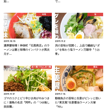
如…
で…
味噌
塩
2019.10.15
2019.11.2
濃厚蟹味噌！神保町『石黒商店』のラ
貝の旨味が花開く。上品で繊細な“ダ
ーメンは蟹と味噌のインパクトが異次
シ”を味わう塩ラーメン万願寺『うお
元す…
青』
担々麺 / 汁なし担々麺
醤油
2019.11.17
2019.7.14
ゴマのコクとピリ辛ひき肉がやみつき
動物魚介の旨味と生姜がビシッと効い
に！湯島の名店『阿吽』の「つゆ無し
た“東京風”生姜醤油ラーメン大塚
担担麺」
『Nii』