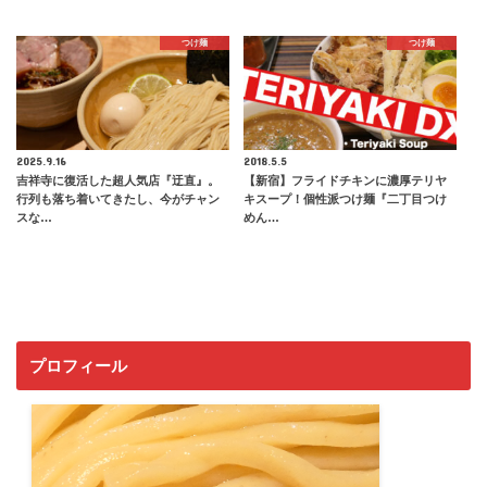
つけ麺
つけ麺
2025.9.16
2018.5.5
吉祥寺に復活した超人気店『迂直』。
【新宿】フライドチキンに濃厚テリヤ
行列も落ち着いてきたし、今がチャン
キスープ！個性派つけ麺『二丁目つけ
スな…
めん…
プロフィール