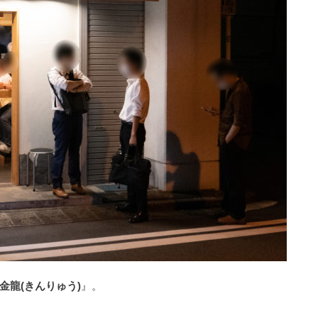
金龍(きんりゅう)
』。