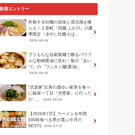
新着エントリー
炸裂する牡蠣の旨味と清涼感を喰
らえ！人形町『貝麺 ふか川』の夏
季限定「冷やし牡蠣そば」
2026.08.06
プリもちな自家製麺で啜るパワフ
ルな動物醤油に唸れ！菊川『あい
づ』の「ワンタン麺(醤油)」
2026.08.04
“武道家”出身の濃ゆい家系を食べ
に銀座一丁目『河埜家』に行った
が…。
2026.08.02
【2026年7月】ラーメンを年間
500杯食べる男が選ぶ今月の
BEST5
2026.07.31