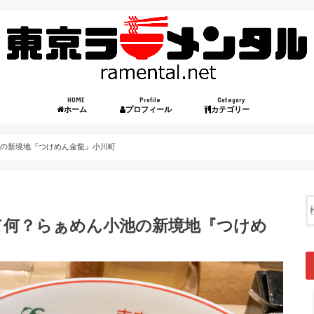
HOME
Profile
Category
ホーム
プロフィール
カテゴリー
池の新境地『つけめん金龍』小川町
て何？らぁめん小池の新境地『つけめ