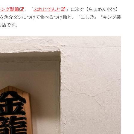
キング製麺
』『
ぷれじでんと
』に次ぐ【らぁめん小池】
麺を魚介ダシにつけて食べるつけ麺と、『にし乃』『キング製
お店です。