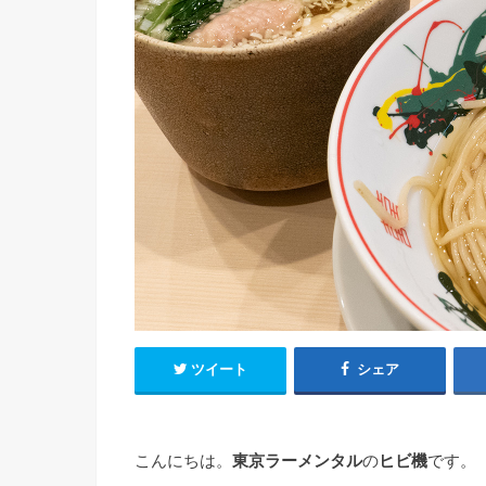
ツイート
シェア
こんにちは。
東京ラーメンタル
の
ヒビ機
です。