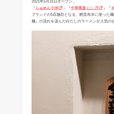
2021年5月31日オープン。
『
らぁめん小池
』『
中華蕎麦 にし乃
』『
ブランドの5店舗目となる、鰹昆布水に使った
麺』の流れを汲んだ白だしのラーメンが人気の