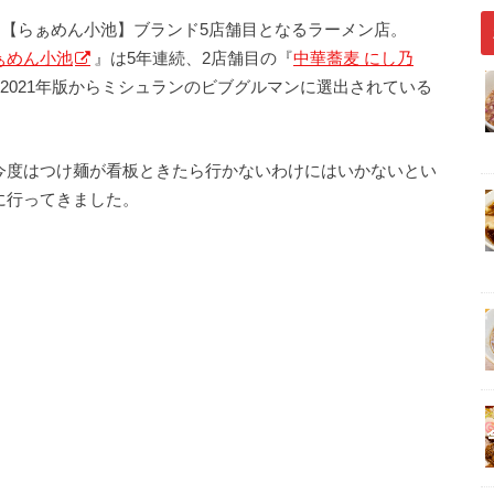
した【らぁめん小池】ブランド5店舗目となるラーメン店。
ぁめん小池
』は5年連続、2店舗目の『
中華蕎麦 にし乃
2021年版からミシュランのビブグルマンに選出されている
今度はつけ麺が看板ときたら行かないわけにはいかないとい
に行ってきました。