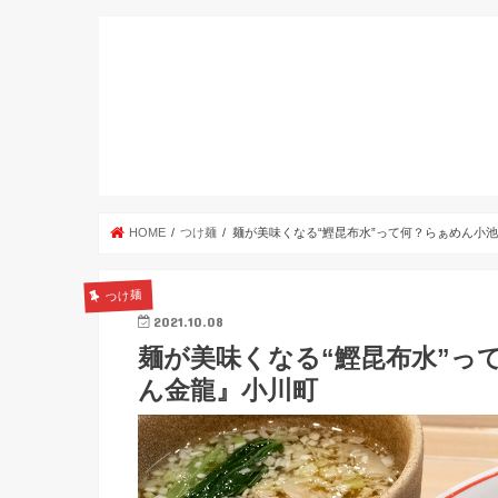
HOME
つけ麺
麺が美味くなる“鰹昆布水”って何？らぁめん小
つけ麺
2021.10.08
麺が美味くなる“鰹昆布水”っ
ん金龍』小川町