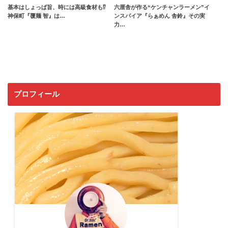
基本はしょっぱ旨、時には高級食材も⁉︎
六厘舎が作る“ケンチャンラーメン”イ
神保町『覆麺 智』は…
ンスパイア『らぁめん 舎鈴』その実
力…
プロフィール