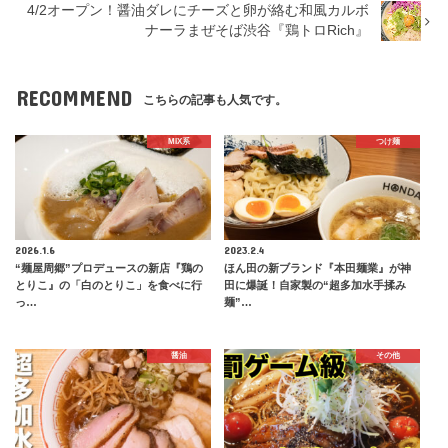
4/2オープン！醤油ダレにチーズと卵が絡む和風カルボ
ナーラまぜそば渋谷『鶏トロRich』
RECOMMEND
こちらの記事も人気です。
MIX系
つけ麺
2026.1.6
2023.2.4
“麺屋周郷”プロデュースの新店『鶏の
ほん田の新ブランド『本田麺業』が神
とりこ』の「白のとりこ」を食べに行
田に爆誕！自家製の“超多加水手揉み
っ…
麺”…
醤油
その他