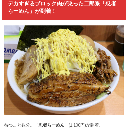
デカすぎるブロック肉が乗った二郎系「忍者
らーめん」が到着！
待つこと数分。「
忍者らーめん
」(1,100円)が到着。