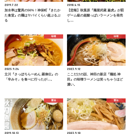
2019.7.22
2018.6.15
加水率は驚異の56%！神保町『きたか
【悲報】秋葉原『麺屋武蔵 巌虎』が罰
た食堂』の麺はヤバイくらい超ぷるぷ
ゲーム級の超酸っぱいラーメンを発売
る
し…
味噌
味噌
2025.9.26
2023.9.12
立川『さっぽろらーめん 羅偉伝』の
ここだけの話、神田の新店『麺処 神
「辛みそ」を食べに行ったが…。
田』の味噌ラーメンは笑っちゃうほど
濃い。
醤油
醤油
2019.10.13
2023.9.10