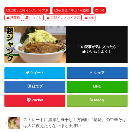
二郎 / 二郎インスパイア系
秋葉原 / 神田 / 水道橋
☆6
秋葉原
こってり
二郎インスパイア系
☆6
この記事が気に入ったら
いいねしよう！
ツイート
シェア
はてブ
LINE
Pocket
feedly
ストレートに濃厚な煮干し！方南町『蘭鋳』の中華そば
は人に教えたくないほど美味い