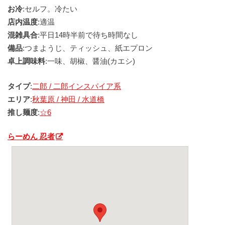
お冷
:セルフ。冷たい
店内温度
:適温
混雑具合
:平日14時半前で待ち時間なし
備品
:つまようじ、ティッシュ、紙エプロン
卓上調味料
:一味、胡椒、醤油(カエシ)
タイプ
:
二郎 / 二郎インスパイア系
エリア
:
秋葉原 / 神田 / 水道橋
推し麺度
:
☆6
らーめん 忍者