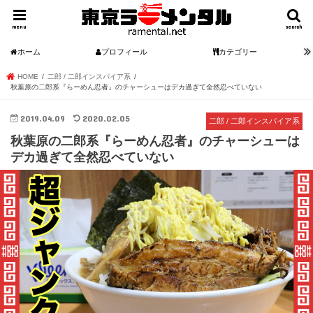
menu
search
ホーム
プロフィール
カテゴリー
HOME
二郎 / 二郎インスパイア系
秋葉原の二郎系『らーめん忍者』のチャーシューはデカ過ぎて全然忍べていない
2019.04.09
2020.02.05
二郎 / 二郎インスパイア系
秋葉原の二郎系『らーめん忍者』のチャーシューは
デカ過ぎて全然忍べていない