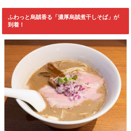
ふわっと烏賊香る「濃厚烏賊煮干しそば」が
到着！