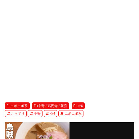
ニボニボ系
中野 / 高円寺 / 荻窪
☆6
こってり
中野
☆6
ニボニボ系