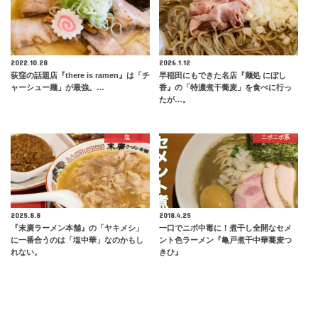
2022.10.28
2026.1.12
荻窪の話題店『there is ramen』は「チ
早稲田にもできた名店『麺処 にぼし
ャーシュー麺」が最強。…
香』の「特濃煮干蕎麦」を食べに行っ
たが…。
塩
ニボニボ系
2025.8.8
2018.4.25
『末廣ラーメン本舗』の「ヤキメシ」
一口でニボ中毒に！煮干し全開なセメ
に一番合うのは「塩中華」なのかもし
ント色ラーメン『亀戸煮干中華蕎麦つ
れない。
きひ』