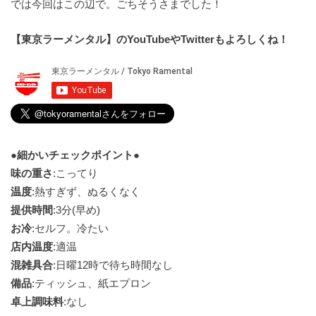
では今回はこの辺で。ごちそうさまでした！
【東京ラーメンタル】のYouTubeやTwitterもよろしくね！
●細かいチェックポイント●
味の重さ
:こってり
温度
:熱すぎず、ぬるくなく
提供時間
:3分(早め)
お冷
:セルフ。冷たい
店内温度
:適温
混雑具合
:日曜12時で待ち時間なし
備品
:ティッシュ、紙エプロン
卓上調味料
:なし