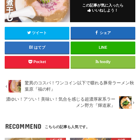
この記事が気に入ったら
いいねしよう！
ツイート
シェア
はてブ
LINE
Pocket
feedly
驚異のコスパ！ワンコイン以下で啜れる豚骨ラーメン秋
葉原『福の軒』
濃ゆい！アツい！美味い！気合を感じる超濃厚家系ラー
メン野方『輝道家』
RECOMMEND
こちらの記事も人気です。
ニボニボ系
その他