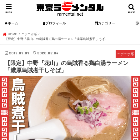
menu
search
ホーム
プロフィール
カテゴリー
HOME
ニボニボ系
【限定】中野『花山』の烏賊香る鶏白湯ラーメン「濃厚烏賊煮干しそば」
2019.09.09
2020.02.04
ニボニボ系
【限定】中野『花山』の烏賊香る鶏白湯ラーメン
「濃厚烏賊煮干しそば」