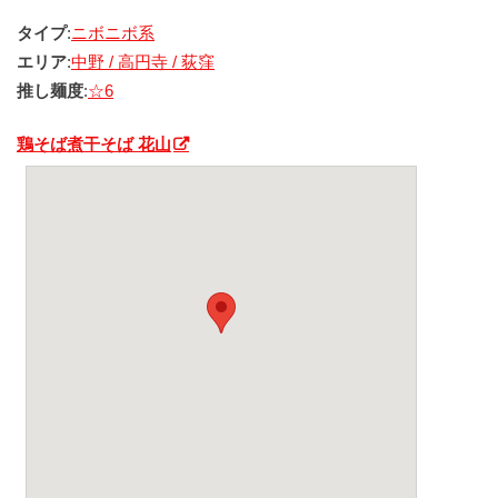
タイプ
:
ニボニボ系
エリア
:
中野 / 高円寺 / 荻窪
推し麺度
:
☆6
鶏そば煮干そば 花山