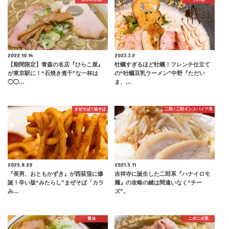
2022.10.14
2023.3.2
【期間限定】青森の名店『ひらこ屋』
牡蠣すぎるほど牡蠣！フレンチ仕立て
が東京駅に！“石焼き煮干”な一杯は
の“牡蠣豆乳ラーメン”中野『ただい
◯◯…
ま、…
まぜそば / 油そば
二郎 / 二郎インスパイア系
2025.8.20
2021.5.11
『長男、おともかずき』が西荻窪に爆
吉祥寺に誕生した二郎系『ハナイロモ
誕！辛い版“みたらし”まぜそば「カラ
麺』の攻略の鍵は間違いなく“チー
み…
ズ”。
醤油
ニボニボ系