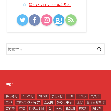
詳しいプロフィールを見る
B!
Tags
あっさり
こってり
つけ麺
まぜそば
三鷹
下北沢
九段下
二郎
二郎インスパイア
五反田
冷やし中華
原宿
台湾まぜそば
吉祥寺
味噌
四谷三丁目
塩
家系
後楽園
御徒町
恵比寿