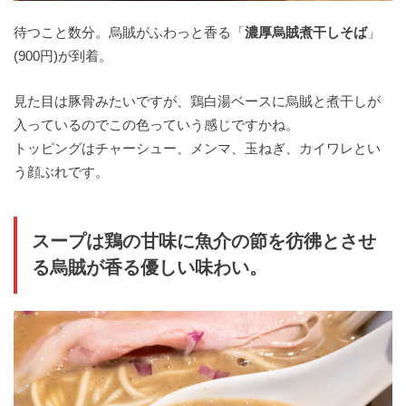
待つこと数分。烏賊がふわっと香る「
濃厚烏賊煮干しそば
」
(900円)が到着。
見た目は豚骨みたいですが、鶏白湯ベースに烏賊と煮干しが
入っているのでこの色っていう感じですかね。
トッピングはチャーシュー、メンマ、玉ねぎ、カイワレとい
う顔ぶれです。
スープは鶏の甘味に魚介の節を彷彿とさせ
る烏賊が香る優しい味わい。