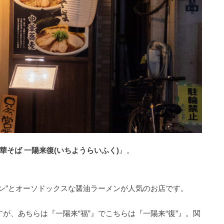
華そば 一陽来復(いちようらいふく)
』。
ン”とオーソドックスな醤油ラーメンが人気のお店です。
が、あちらは『一陽来“福”』でこちらは『一陽来“復”』。関