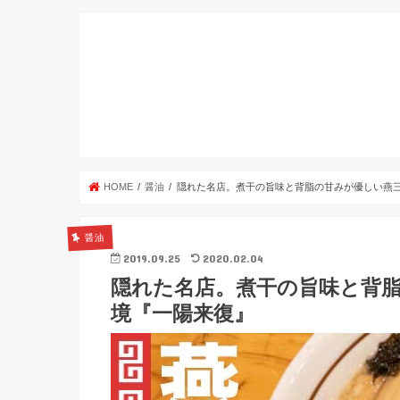
HOME
醤油
隠れた名店。煮干の旨味と背脂の甘みが優しい燕
醤油
2019.09.25
2020.02.04
隠れた名店。煮干の旨味と背
境『一陽来復』