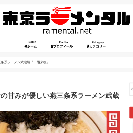
HOME
Profile
Category
ホーム
プロフィール
カテゴリー
三条系ラーメン武蔵境『一陽来復』
脂の甘みが優しい燕三条系ラーメン武蔵