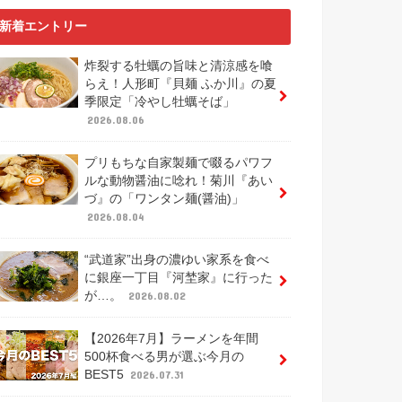
新着エントリー
炸裂する牡蠣の旨味と清涼感を喰
らえ！人形町『貝麺 ふか川』の夏
季限定「冷やし牡蠣そば」
2026.08.06
プリもちな自家製麺で啜るパワフ
ルな動物醤油に唸れ！菊川『あい
づ』の「ワンタン麺(醤油)」
2026.08.04
“武道家”出身の濃ゆい家系を食べ
に銀座一丁目『河埜家』に行った
が…。
2026.08.02
【2026年7月】ラーメンを年間
500杯食べる男が選ぶ今月の
BEST5
2026.07.31