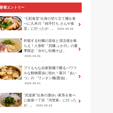
新着エントリー
“七彩食堂”出身の切り立て麺を食
べに久米川『純手打ち さんや食
堂』に行ったが…。
2026.08.08
炸裂する牡蠣の旨味と清涼感を喰
らえ！人形町『貝麺 ふか川』の夏
季限定「冷やし牡蠣そば」
2026.08.06
プリもちな自家製麺で啜るパワフ
ルな動物醤油に唸れ！菊川『あい
づ』の「ワンタン麺(醤油)」
2026.08.04
“武道家”出身の濃ゆい家系を食べ
に銀座一丁目『河埜家』に行った
が…。
2026.08.02