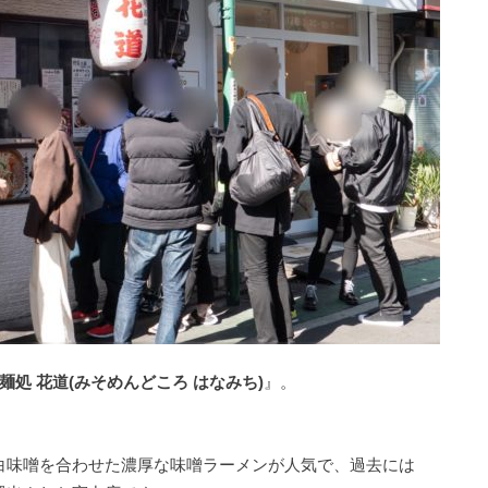
麺処 花道(みそめんどころ はなみち)
』。
白味噌を合わせた濃厚な味噌ラーメンが人気で、過去には