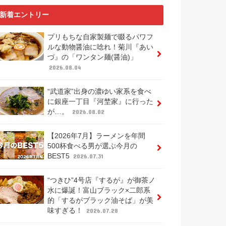
新着エントリー
プリもちな自家製麺で啜るパワフ
ルな動物醤油に唸れ！菊川『あい
づ』の「ワンタン麺(醤油)」
2026.08.04
“武道家”出身の濃ゆい家系を食べ
に銀座一丁目『河埜家』に行った
が…。
2026.08.02
【2026年7月】ラーメンを年間
500杯食べる男が選ぶ今月の
BEST5
2026.07.31
“つきひ”4号店『するが』が御茶ノ
水に爆誕！富山ブラック×二郎系
的「するがブラック油そば」が美
味すぎる！
2026.07.28