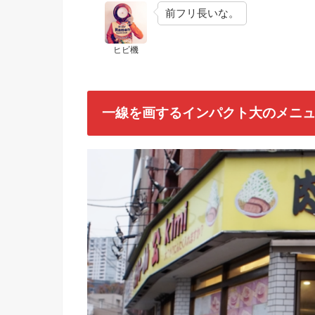
前フリ長いな。
ヒビ機
一線を画するインパクト大のメニュー