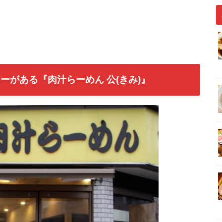
がある『肉汁らーめん 公(きみ)』