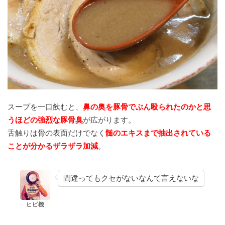
スープを一口飲むと、
鼻の奥を豚骨でぶん殴られたのかと思
うほどの強烈な豚骨臭
が広がります。
舌触りは骨の表面だけでなく
髄のエキスまで抽出されている
ことが分かるザラザラ加減
。
間違ってもクセがないなんて言えないな
ヒビ機