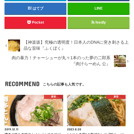
はてブ
LINE
Pocket
feedly
【神楽坂】究極の透明度！日本人のDNAに突き刺さる上
品な旨味『ふくぼく』
肉の暴力！チャーシューが丸々1本のった夢の二郎系
『肉汁らーめん 公』
RECOMMEND
こちらの記事も人気です。
豚骨
豚骨
2019.12.11
2023.8.20