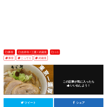
豚骨
吉祥寺 / 三鷹 / 武蔵境
☆1
豚骨
こってり
武蔵境
この記事が気に入ったら
いいねしよう！
ツイート
シェア