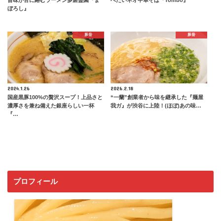
ぼろし』
豚骨
豚骨
2024.1.26
2026.2.18
国産黒豚100%の贅沢スープ！上品さと
“一蘭”創業者から味を継承した『麺屋
濃厚さを兼ね備えた銀座らしい一杯
我ガ』が渋谷に上陸！(ほぼ)あの味…
『…
プロフィール