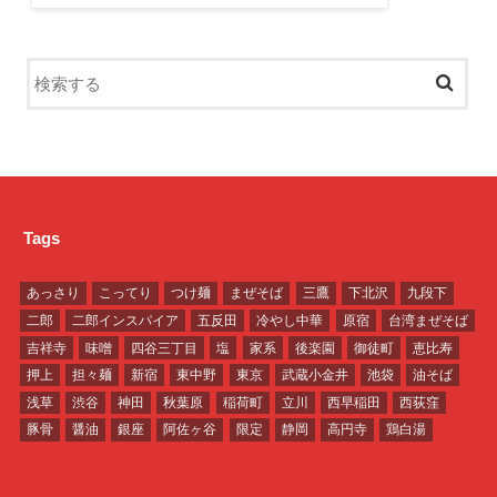
Tags
あっさり
こってり
つけ麺
まぜそば
三鷹
下北沢
九段下
二郎
二郎インスパイア
五反田
冷やし中華
原宿
台湾まぜそば
吉祥寺
味噌
四谷三丁目
塩
家系
後楽園
御徒町
恵比寿
押上
担々麺
新宿
東中野
東京
武蔵小金井
池袋
油そば
浅草
渋谷
神田
秋葉原
稲荷町
立川
西早稲田
西荻窪
豚骨
醤油
銀座
阿佐ヶ谷
限定
静岡
高円寺
鶏白湯