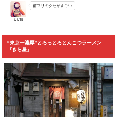
前フリのクセがすごい
ヒビ機
“東京一濃厚”とろっとろとんこつラーメン
『きら星』