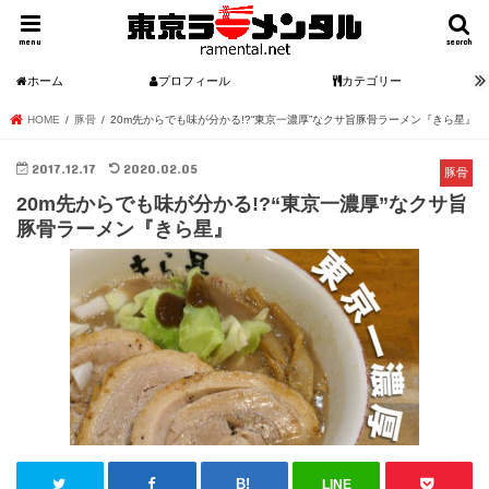
menu
search
ホーム
プロフィール
カテゴリー
HOME
豚骨
20m先からでも味が分かる!?“東京一濃厚”なクサ旨豚骨ラーメン『きら星』
2017.12.17
2020.02.05
豚骨
20m先からでも味が分かる!?“東京一濃厚”なクサ旨
豚骨ラーメン『きら星』
LINE