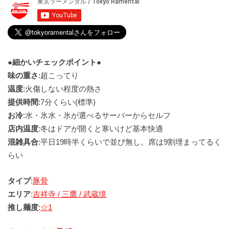
●細かいチェックポイント●
味の重さ
:超こってり
温度
:火傷しない程度の熱さ
提供時間
:7分くらい(標準)
お冷
:水・氷水・氷が選べるサーバーからセルフ
店内温度
:冬はドアが開くと寒いけど基本快適
混雑具合
:平日19時半くらいで並び無し。席は9割埋まってるく
らい
タイプ
:
豚骨
エリア
:
吉祥寺 / 三鷹 / 武蔵境
推し麺度
:
☆1