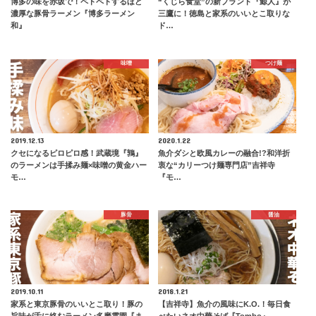
博多の味を赤坂で！ペトペトするほど
“くじら食堂”の新ブランド『鯨人』が
濃厚な豚骨ラーメン『博多ラーメン
三鷹に！徳島と家系のいいとこ取りな
和』
ド…
味噌
つけ麺
2019.12.13
2020.1.22
クセになるピロピロ感！武蔵境『鶉』
魚介ダシと欧風カレーの融合!?和洋折
のラーメンは手揉み麺×味噌の黄金ハー
衷な“カリーつけ麺専門店”吉祥寺
モ…
『モ…
豚骨
醤油
2019.10.11
2018.1.21
家系と東京豚骨のいいとこ取り！豚の
【吉祥寺】魚介の風味にK.O.！毎日食
旨味が舌に絡むラーメン多磨霊園『ま
べたいネオ中華そば『Tombo』