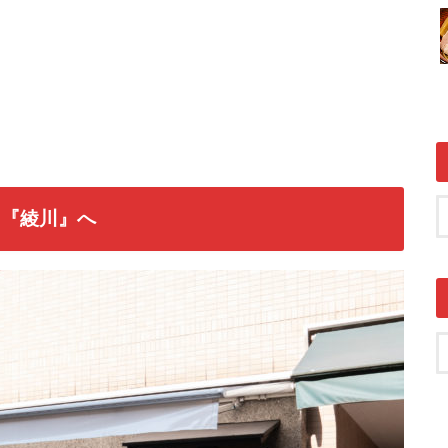
て『綾川』へ