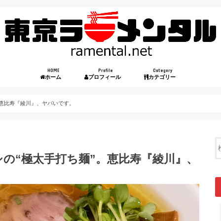
HOME
Profile
Category
ホーム
プロフィール
カテゴリー
。恵比寿『綾川』、ヤバいです。
シの“極太手打ち麺”。恵比寿『綾川』、