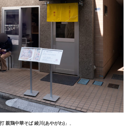
打 親鶏中華そば 綾川(あやがわ)
』。