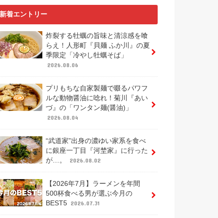
新着エントリー
炸裂する牡蠣の旨味と清涼感を喰
らえ！人形町『貝麺 ふか川』の夏
季限定「冷やし牡蠣そば」
2026.08.06
プリもちな自家製麺で啜るパワフ
ルな動物醤油に唸れ！菊川『あい
づ』の「ワンタン麺(醤油)」
2026.08.04
“武道家”出身の濃ゆい家系を食べ
に銀座一丁目『河埜家』に行った
が…。
2026.08.02
【2026年7月】ラーメンを年間
500杯食べる男が選ぶ今月の
BEST5
2026.07.31