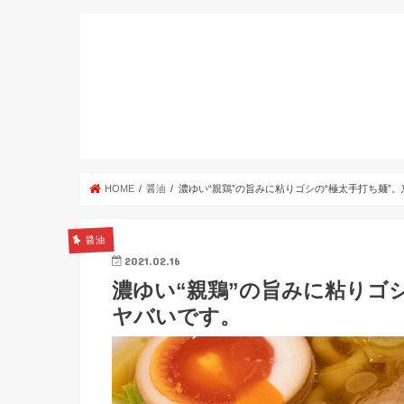
HOME
醤油
濃ゆい“親鶏”の旨みに粘りゴシの“極太手打ち麺”
醤油
2021.02.16
濃ゆい“親鶏”の旨みに粘りゴ
ヤバいです。