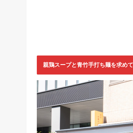
親鶏スープと青竹手打ち麺を求め