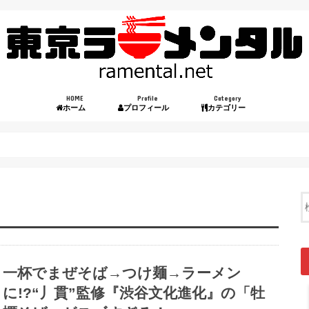
HOME
Profile
Category
ホーム
プロフィール
カテゴリー
一杯でまぜそば→つけ麺→ラーメン
に!?“丿貫”監修『渋谷文化進化』の「牡