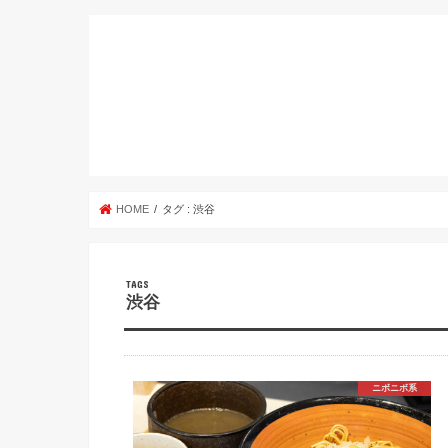
HOME
タグ : 渋谷
渋谷
ニボニボ系