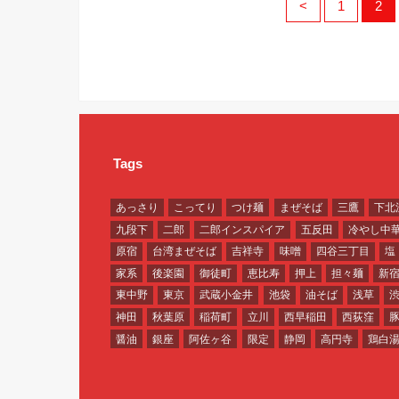
<
1
2
Tags
あっさり
こってり
つけ麺
まぜそば
三鷹
下北
九段下
二郎
二郎インスパイア
五反田
冷やし中
原宿
台湾まぜそば
吉祥寺
味噌
四谷三丁目
塩
家系
後楽園
御徒町
恵比寿
押上
担々麺
新
東中野
東京
武蔵小金井
池袋
油そば
浅草
神田
秋葉原
稲荷町
立川
西早稲田
西荻窪
醤油
銀座
阿佐ヶ谷
限定
静岡
高円寺
鶏白