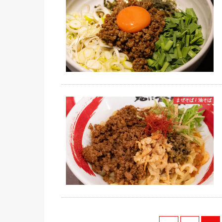
まぜそば / 油そば