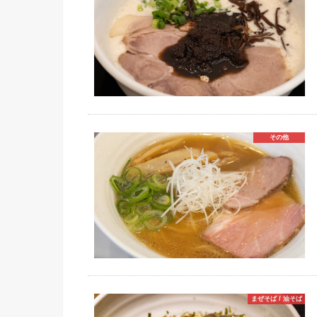
その他
まぜそば / 油そば