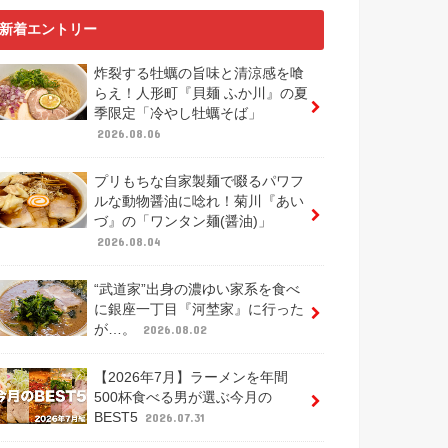
新着エントリー
炸裂する牡蠣の旨味と清涼感を喰
らえ！人形町『貝麺 ふか川』の夏
季限定「冷やし牡蠣そば」
2026.08.06
プリもちな自家製麺で啜るパワフ
ルな動物醤油に唸れ！菊川『あい
づ』の「ワンタン麺(醤油)」
2026.08.04
“武道家”出身の濃ゆい家系を食べ
に銀座一丁目『河埜家』に行った
が…。
2026.08.02
【2026年7月】ラーメンを年間
500杯食べる男が選ぶ今月の
BEST5
2026.07.31