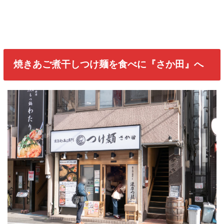
焼きあご煮干しつけ麺を食べに『さか田』へ