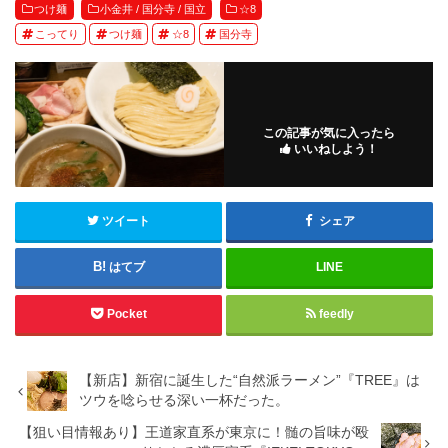
つけ麺
小金井 / 国分寺 / 国立
☆8
こってり
つけ麺
☆8
国分寺
この記事が気に入ったら
いいねしよう！
ツイート
シェア
はてブ
LINE
Pocket
feedly
【新店】新宿に誕生した“自然派ラーメン”『TREE』は
ツウを唸らせる深い一杯だった。
【狙い目情報あり】王道家直系が東京に！髄の旨味が殴