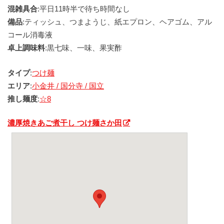
混雑具合
:平日11時半で待ち時間なし
備品
:ティッシュ、つまようじ、紙エプロン、ヘアゴム、アル
コール消毒液
卓上調味料
:黒七味、一味、果実酢
タイプ
:
つけ麺
エリア
:
小金井 / 国分寺 / 国立
推し麺度
:
☆8
濃厚焼きあご煮干し つけ麺さか田