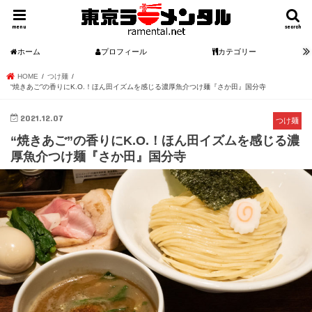
menu
search
ホーム
プロフィール
カテゴリー
HOME
つけ麺
“焼きあご”の香りにK.O.！ほん田イズムを感じる濃厚魚介つけ麺『さか田』国分寺
2021.12.07
つけ麺
“焼きあご”の香りにK.O.！ほん田イズムを感じる濃
厚魚介つけ麺『さか田』国分寺