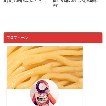
麺も美しい巣鴨『Number.6』の「…
神田『鬼金棒』のラーメンは中毒性が
高す…
プロフィール