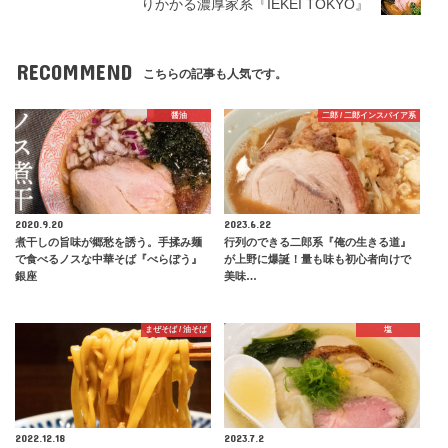
りかかる濃厚家系『IEKEI TOKYO』
RECOMMEND
こちらの記事も人気です。
醤油
二郎 / 二郎インスパイア系
2020.9.20
2023.6.22
煮干しの旨味が郷愁を誘う。手揉み麺
行列のできる二郎系『俺の生きる道』
で食べるノスな中華そば『べらぼう』
が上野に爆誕！量も味も初心者向けで
銀座
美味…
まぜそば / 油そば
塩
2022.12.18
2023.7.2