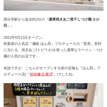
国分寺駅から徒歩約2分の『
濃厚焼きあご煮干しつけ麺 さか
田
』。
2021年4月11日オープン。
秋葉原の人気店『麺処 ほん田』プロデュースの『景虎』系列
に当たる、焼きあご(トビウオ)を使った濃厚なラーメン・つけ
麺が人気のお店です。
余談ですが、こちらがオープンする前の店舗も『ほん田』プ
ロデュース店(『
担担麺 紅麗
』)でしたね。