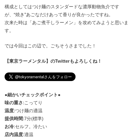
構成としてはつけ麺のスタンダードな濃厚動物魚介です
が、“焼き”あごなだけあって香りが良かったですね。
次来た時は「あご煮干しラーメン」を攻めてみようと思いま
す。
では今回はこの辺で。ごちそうさまでした！
【東京ラーメンタル】のTwitterもよろしくね！
●細かいチェックポイント●
味の重さ
:こってり
温度
:つけ麺の適温
提供時間
:7分(標準)
お冷
:セルフ。冷たい
店内温度
:適温