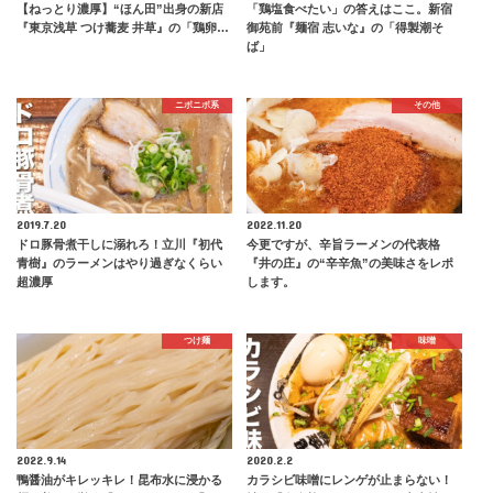
【ねっとり濃厚】“ほん田”出身の新店
「鶏塩食べたい」の答えはここ。新宿
『東京浅草 つけ蕎麦 井草』の「鶏卵…
御苑前『麺宿 志いな』の「得製潮そ
ば」
ニボニボ系
その他
2019.7.20
2022.11.20
ドロ豚骨煮干しに溺れろ！立川『初代
今更ですが、辛旨ラーメンの代表格
青樹』のラーメンはやり過ぎなくらい
『井の庄』の“辛辛魚”の美味さをレポ
超濃厚
します。
つけ麺
味噌
2022.9.14
2020.2.2
鴨醤油がキレッキレ！昆布水に浸かる
カラシビ味噌にレンゲが止まらない！