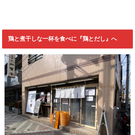
鶏と煮干しな一杯を食べに『鶏とだし』へ