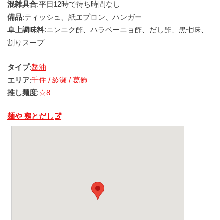
混雑具合
:平日12時で待ち時間なし
備品
:ティッシュ、紙エプロン、ハンガー
卓上調味料
:ニンニク酢、ハラペーニョ酢、だし酢、黒七味、
割りスープ
タイプ
:
醤油
エリア
:
千住 / 綾瀬 / 葛飾
推し麺度
:
☆8
麺や 鶏とだし