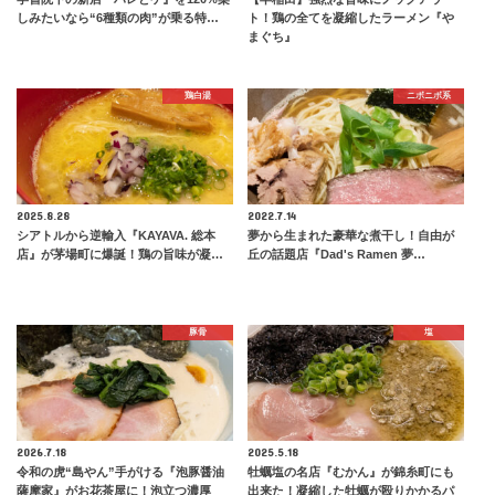
しみたいなら“6種類の肉”が乗る特…
ト！鶏の全てを凝縮したラーメン『や
まぐち』
鶏白湯
ニボニボ系
2025.8.28
2022.7.14
シアトルから逆輸入『KAYAVA. 総本
夢から生まれた豪華な煮干し！自由が
店』が茅場町に爆誕！鶏の旨味が凝…
丘の話題店『Dad's Ramen 夢…
豚骨
塩
2026.7.18
2025.5.18
令和の虎“島やん”手がける『泡豚醤油
牡蠣塩の名店『むかん』が錦糸町にも
薩摩家』がお花茶屋に！泡立つ濃厚
出来た！凝縮した牡蠣が殴りかかるパ