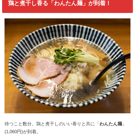
鶏と煮干し香る「わんたん麺」が到着！
待つこと数分。鶏と煮干しのいい香りと共に「
わんたん麺
」
(1,060円)が到着。