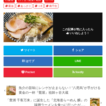
醤油
千住 / 綾瀬 / 葛飾
☆8
醤油
あっさり
☆8
南千住
この記事が気に入ったら
いいねしよう！
ツイート
シェア
はてブ
LINE
Pocket
feedly
魚介の旨味にレンゲが止まらない！“八咫烏”が手がける
黄金の一杯『鶯屋』祖師ヶ谷大蔵
「豊洲 千客万来」に誕生した『北海道らーめん 醸』の
味噌ラーメンを食べに行ったが…。