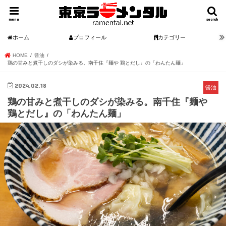
menu
search
ホーム
プロフィール
カテゴリー
HOME
醤油
鶏の甘みと煮干しのダシが染みる。南千住『麺や 鶏とだし』の「わんたん麺」
2024.02.18
醤油
鶏の甘みと煮干しのダシが染みる。南千住『麺や
鶏とだし』の「わんたん麺」