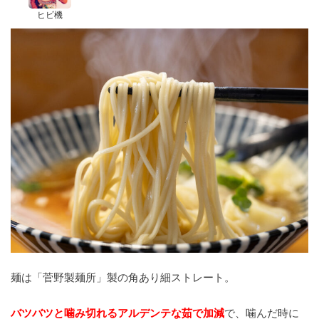
ヒビ機
麺は「菅野製麺所」製の角あり細ストレート。
バツバツと噛み切れるアルデンテな茹で加減
で、噛んだ時に