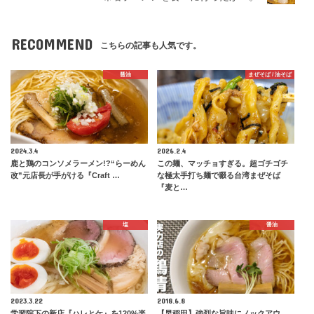
RECOMMEND
こちらの記事も人気です。
醤油
まぜそば / 油そば
2024.3.4
2026.2.4
鹿と鶏のコンソメラーメン!?“らーめん
この麺、マッチョすぎる。超ゴチゴチ
改”元店長が手がける『Craft …
な極太手打ち麺で啜る台湾まぜそば
『麦と…
塩
醤油
2023.3.22
2018.6.8
学習院下の新店『ハレとケ』を120%楽
【早稲田】強烈な旨味にノックアウ