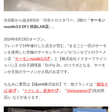
渋谷駅から徒歩約5分「渋谷クロスタワー」1階の『
サーモン
noodle3.0 DFJ 渋谷LAB店
』。
2024年8月19日オープン。
フレンチで14年修行した店主が営む、“まるごと一匹のサーモ
ンを使用した究極のサーモンラーメン”がコンセプトのラーメ
ン店『
サーモンnoodle3.0
』と【株式会社ドクターフライジ
ャパン】の分子調理器「Dr.Fry 2s」のコラボとなる、サーモ
ンが主役のラーメンが人気のお店です。
ちなみに運営は【縁petit株式会社】で、他ブランドは『
鯛塩そ
ば 縁
』『
ただいま、変身中
』『
Shrimpreme
(現在閉
店)』などがあります。