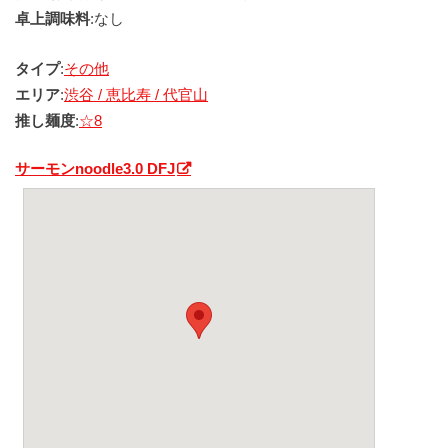
卓上調味料
:なし
タイプ
:
その他
エリア
:
渋谷 / 恵比寿 / 代官山
推し麺度
:
☆8
サーモンnoodle3.0 DFJ