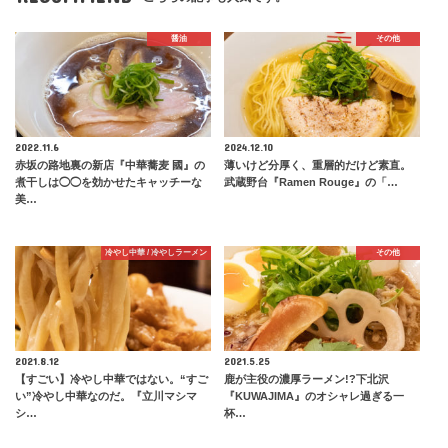
醤油
その他
2022.11.6
2024.12.10
赤坂の路地裏の新店『中華蕎麦 國』の
薄いけど分厚く、重層的だけど素直。
煮干しは◯◯を効かせたキャッチーな
武蔵野台『Ramen Rouge』の「…
美…
冷やし中華 / 冷やしラーメン
その他
2021.8.12
2021.5.25
【すごい】冷やし中華ではない。“すご
鹿が主役の濃厚ラーメン!?下北沢
い”冷やし中華なのだ。『立川マシマ
『KUWAJIMA』のオシャレ過ぎる一
シ…
杯…