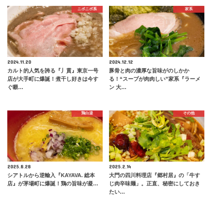
ニボニボ系
家系
2024.11.20
2024.12.12
カルト的人気を誇る『丿貫』東京一号
豚骨と肉の濃厚な旨味がのしかか
店が大手町に爆誕！煮干し好きは今す
る！“スープが肉肉しい”家系『ラーメ
ぐ啜…
ン 大…
鶏白湯
その他
2025.8.28
2025.2.14
シアトルから逆輸入『KAYAVA. 総本
大門の四川料理店『郷村居』の「牛す
店』が茅場町に爆誕！鶏の旨味が凝…
じ肉辛味麺」。正直、秘密にしておき
たい…