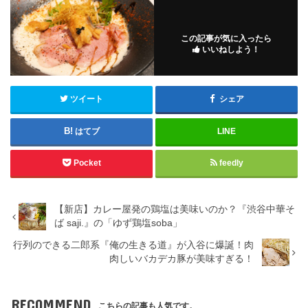
この記事が気に入ったら
いいねしよう！
ツイート
シェア
はてブ
LINE
Pocket
feedly
【新店】カレー屋発の鶏塩は美味いのか？『渋谷中華そ
ば saji.』の「ゆず鶏塩soba」
行列のできる二郎系『俺の生きる道』が入谷に爆誕！肉
肉しいバカデカ豚が美味すぎる！
RECOMMEND
こちらの記事も人気です。