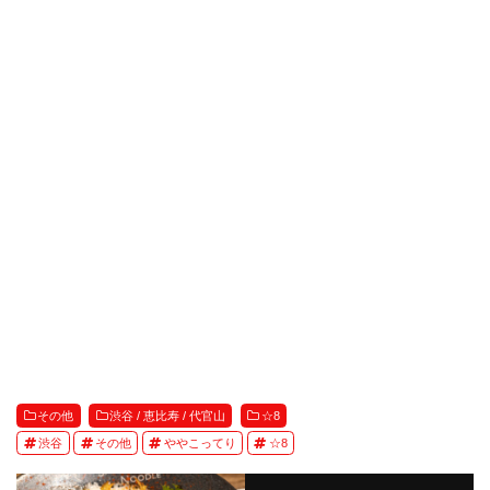
その他
渋谷 / 恵比寿 / 代官山
☆8
渋谷
その他
ややこってり
☆8