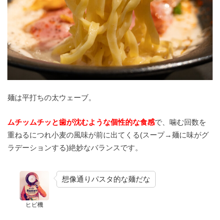
麺は平打ちの太ウェーブ。
ムチッムチッと歯が沈むような個性的な食感
で、噛む回数を
重ねるにつれ小麦の風味が前に出てくる(スープ→麺に味がグ
ラデーションする)絶妙なバランスです。
想像通りパスタ的な麺だな
ヒビ機