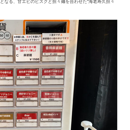
姉妹店となる、甘エビのビスクと担々麺を合わせた“海老寿久担々