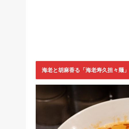
海老と胡麻香る「海老寿久担々麺