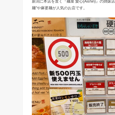
新潟に本店を置く『麺屋 愛心(Aishin)』の
麺”や麻婆麺が人気のお店です。