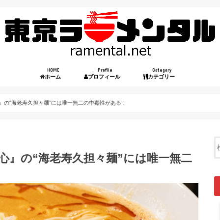
HOME
Profile
Category
ホーム
プロフィール
カテゴリー
心』の“海老寿久担々麺”には唯一無二の中毒性がある！
愛心』の“海老寿久担々麺”には唯一無二