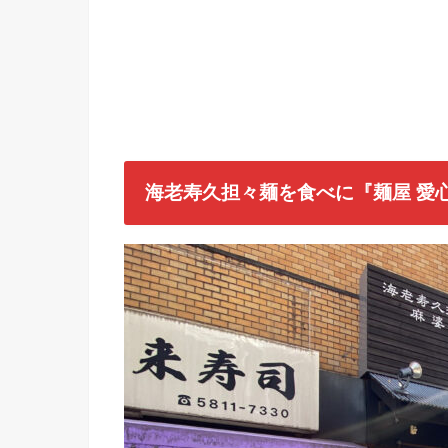
海老寿久担々麺を食べに『麺屋 愛