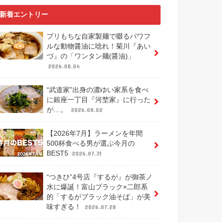
新着エントリー
プリもちな自家製麺で啜るパワフ
ルな動物醤油に唸れ！菊川『あい
づ』の「ワンタン麺(醤油)」
2026.08.04
“武道家”出身の濃ゆい家系を食べ
に銀座一丁目『河埜家』に行った
が…。
2026.08.02
【2026年7月】ラーメンを年間
500杯食べる男が選ぶ今月の
BEST5
2026.07.31
“つきひ”4号店『するが』が御茶ノ
水に爆誕！富山ブラック×二郎系
的「するがブラック油そば」が美
味すぎる！
2026.07.28