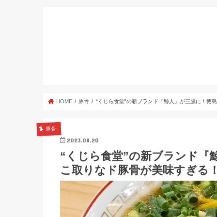
HOME
豚骨
“くじら食堂”の新ブランド『鯨人』が三鷹に！徳
豚骨
2023.08.20
“くじら食堂”の新ブランド『
こ取りなド豚骨が美味すぎる