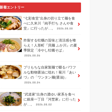
新着エントリー
“七彩食堂”出身の切り立て麺を食
べに久米川『純手打ち さんや食
堂』に行ったが…。
2026.08.08
炸裂する牡蠣の旨味と清涼感を喰
らえ！人形町『貝麺 ふか川』の夏
季限定「冷やし牡蠣そば」
2026.08.06
プリもちな自家製麺で啜るパワフ
ルな動物醤油に唸れ！菊川『あい
づ』の「ワンタン麺(醤油)」
2026.08.04
“武道家”出身の濃ゆい家系を食べ
に銀座一丁目『河埜家』に行った
が…。
2026.08.02