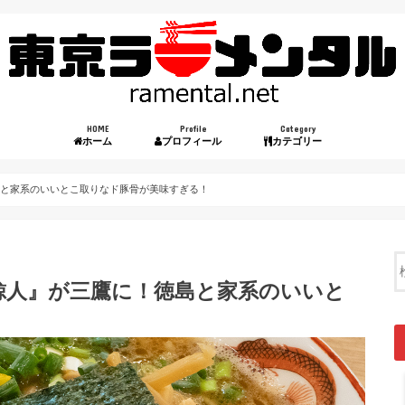
HOME
Profile
Category
ホーム
プロフィール
カテゴリー
島と家系のいいとこ取りなド豚骨が美味すぎる！
鯨人』が三鷹に！徳島と家系のいいと
！