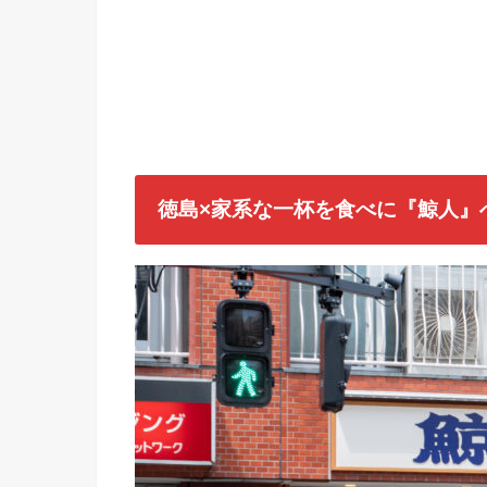
徳島×家系な一杯を食べに『鯨人』