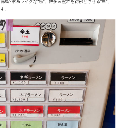
徳島×家系ライクな“黒”、博多＆熊本を彷彿とさせる“白”、
です。