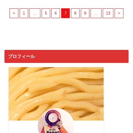
<
1
…
5
6
7
8
9
…
13
>
プロフィール