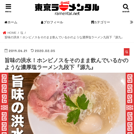
menu
search
ホーム
プロフィール
カテゴリー
HOME
塩
旨味の洪水！ホンビノスをそのまま飲んでいるかのような濃厚塩ラーメン九段下『源九』
2019.06.21
2020.02.05
塩
旨味の洪水！ホンビノスをそのまま飲んでいるかの
ような濃厚塩ラーメン九段下『源九』