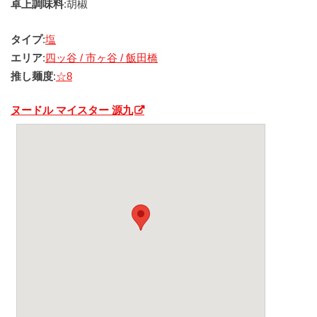
卓上調味料
:胡椒
タイプ
:
塩
エリア
:
四ッ谷 / 市ヶ谷 / 飯田橋
推し麺度
:
☆8
ヌードル マイスター 源九