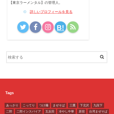
【東京ラーメンタル】の管理人。
詳しいプロフィールを見る
B!
Tags
あっさり
こってり
つけ麺
まぜそば
三鷹
下北沢
九段下
二郎
二郎インスパイア
五反田
冷やし中華
原宿
台湾まぜそば