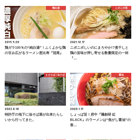
鶏白湯
ニボニボ系
2019.9.20
2021.12.17
鶏ガラ100％の“純白湯”！ふくよかな鶏
ニボニボしいのにまろやか!?煮干しと
の甘み広がるラーメン恵比寿『冠尾』
鶏の旨味が押し寄せる数量限定の一杯
『…
まぜそば / 油そば
醤油
2023.8.18
2020.1.17
特許庁の地下に油そば屋が出来たらし
しょっぱ旨！府中『麺創研 紅
いから行ってきた。
BLACK』のラーメンは“焦がし醤油”の
香…