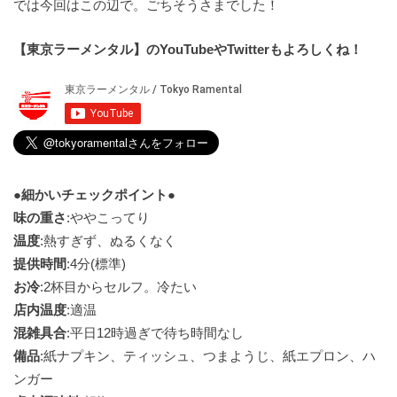
では今回はこの辺で。ごちそうさまでした！
【東京ラーメンタル】のYouTubeやTwitterもよろしくね！
●細かいチェックポイント●
味の重さ
:ややこってり
温度
:熱すぎず、ぬるくなく
提供時間
:4分(標準)
お冷
:2杯目からセルフ。冷たい
店内温度
:適温
混雑具合
:平日12時過ぎで待ち時間なし
備品
:紙ナプキン、ティッシュ、つまようじ、紙エプロン、ハ
ンガー