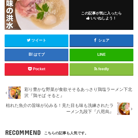
この記事が気に入ったら
いいねしよう！
ツイート
シェア
はてブ
LINE
Pocket
feedly
彩り豊かな野菜が食欲そそるあっさり鶏塩ラーメン下北
沢『鶏そば そると』
枯れた魚介の旨味が沁みる！見た目も味も洗練されたラ
ーメン九段下『八咫烏』
RECOMMEND
こちらの記事も人気です。