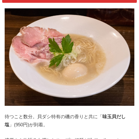
待つこと数分。貝ダシ特有の磯の香りと共に「
味玉貝だし
塩
」(950円)が到着。