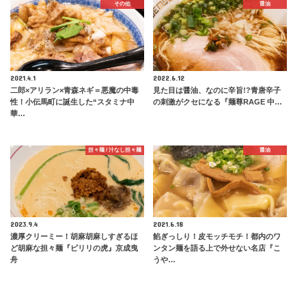
その他
醤油
2021.4.1
2022.6.12
二郎×アリラン×青森ネギ＝悪魔の中毒
見た目は醤油、なのに辛旨!?青唐辛子
性！小伝馬町に誕生した“スタミナ中
の刺激がクセになる『麺尊RAGE 中…
華…
担々麺 / 汁なし担々麺
醤油
2023.9.4
2021.6.18
濃厚クリーミー！胡麻胡麻しすぎるほ
餡ぎっしり！皮モッチモチ！都内のワ
ど胡麻な担々麺『ピリリの虎』京成曳
ンタン麺を語る上で外せない名店『こ
舟
うや…