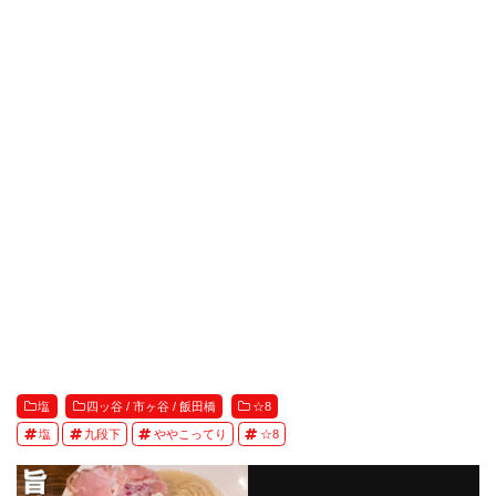
塩
四ッ谷 / 市ヶ谷 / 飯田橋
☆8
塩
九段下
ややこってり
☆8