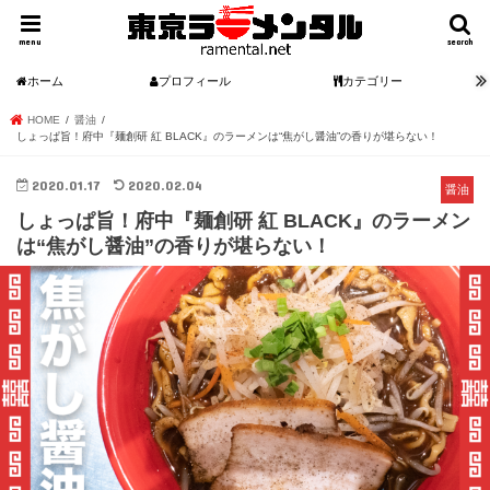
menu
search
ホーム
プロフィール
カテゴリー
HOME
醤油
しょっぱ旨！府中『麺創研 紅 BLACK』のラーメンは“焦がし醤油”の香りが堪らない！
2020.01.17
2020.02.04
醤油
しょっぱ旨！府中『麺創研 紅 BLACK』のラーメン
は“焦がし醤油”の香りが堪らない！