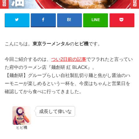
LINE
こんにちは。
東京ラーメンタル
の
ヒビ機
です。
今回ご紹介するのは、
つい2日前の記事
でフラれたと言ってい
た府中のラーメン店『麺創研 紅 BLACK』。
【麺創研】グループらしい自社製乱切り麺と焦がし醤油のハ
ーモニーが楽しめるという一杯を、今度はちゃんと営業日を
確認してから食べに行ってきました。
成長して偉いな
ヒビ機