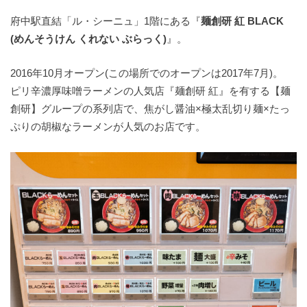
府中駅直結「ル・シーニュ」1階にある『
麺創研 紅 BLACK
(めんそうけん くれない ぶらっく)
』。
2016年10月オープン(この場所でのオープンは2017年7月)。
ピリ辛濃厚味噌ラーメンの人気店『麺創研 紅』を有する【麺
創研】グループの系列店で、焦がし醤油×極太乱切り麺×たっ
ぷりの胡椒なラーメンが人気のお店です。