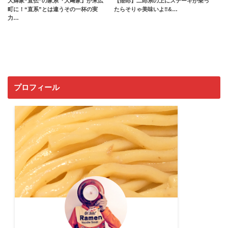
大輝家“直伝”の家系『大﨑家』が末広
【燈郎】二郎系の上にステーキが乗っ
町に！“直系”とは違うその一杯の実
たらそりゃ美味いよ‼︎&…
力…
プロフィール