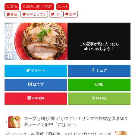
醤油
調布 / 府中 / 狛江
☆8
醤油
ややこってり
☆8
府中
この記事が気に入ったら
いいねしよう！
ツイート
シェア
はてブ
LINE
Pocket
feedly
スープも麺も“香り”がスゴい！サンマ節炸裂な濃厚MIX
系ラーメン府中『にはらい』
超ジャンク！神保町『用心棒』のまぜそばはガリマヨが