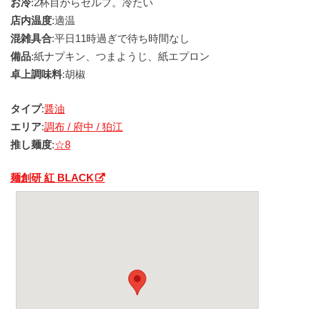
お冷
:2杯目からセルフ。冷たい
店内温度
:適温
混雑具合
:平日11時過ぎで待ち時間なし
備品
:紙ナプキン、つまようじ、紙エプロン
卓上調味料
:胡椒
タイプ
:
醤油
エリア
:
調布 / 府中 / 狛江
推し麺度
:
☆8
麺創研 紅 BLACK