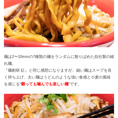
麺は2〜10mmの7種類の麺をランダムに散りばめた自社製の縮
れ麺。
『麺創研 紅』と同じ感想になりますが、細い麺はスープを良
く持ち上げ、太い麺はうどんのような強い食感と小麦の風味
を感じる“
啜っても噛んでも楽しい麺
”です。