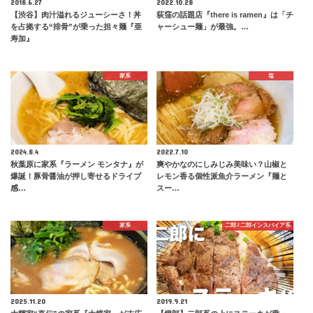
2018.6.27
2022.10.28
【渋谷】肉汁溢れるジューシーさ！丼
荻窪の話題店『there is ramen』は「チ
を占拠する“排骨”が乗った担々麺『亜
ャーシュー麺」が最強。…
寿加』
家系
塩
2024.8.4
2022.7.10
秋葉原に家系『ラーメン モンタナ』が
爽やかなのにしみじみ美味い？山椒と
爆誕！豚骨醤油が押し寄せるドライブ
レモン香る個性派魚介ラーメン『麺と
感…
スー…
家系
二郎 / 二郎インスパイア系
2025.11.20
2019.9.21