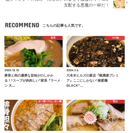
支配する悪魔の一杯だ！
RECOMMEND
こちらの記事も人気です。
家系
その他
2024.12.12
2024.3.6
豚骨と肉の濃厚な旨味がのしかか
六本木ヒルズの新店『蝋燭屋プレミ
る！“スープが肉肉しい”家系『ラーメ
ア』ここにしかない“麻婆麺
ン 大…
BLACK”…
担々麺 / 汁なし担々麺
醤油