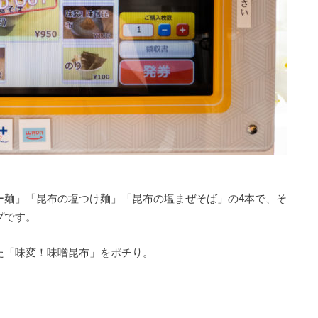
ー麺」「昆布の塩つけ麺」「昆布の塩まぜそば」の4本で、そ
プです。
た「味変！味噌昆布」をポチり。