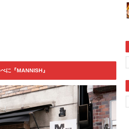
に『MANNISH』