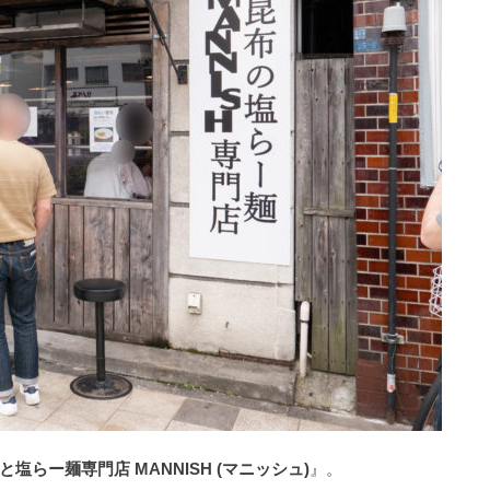
と塩らー麺専門店 MANNISH (マニッシュ)
』。