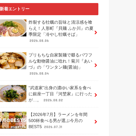
新着エントリー
炸裂する牡蠣の旨味と清涼感を喰
らえ！人形町『貝麺 ふか川』の夏
季限定「冷やし牡蠣そば」
2026.08.06
プリもちな自家製麺で啜るパワフ
ルな動物醤油に唸れ！菊川『あい
づ』の「ワンタン麺(醤油)」
2026.08.04
“武道家”出身の濃ゆい家系を食べ
に銀座一丁目『河埜家』に行った
が…。
2026.08.02
【2026年7月】ラーメンを年間
500杯食べる男が選ぶ今月の
BEST5
2026.07.31