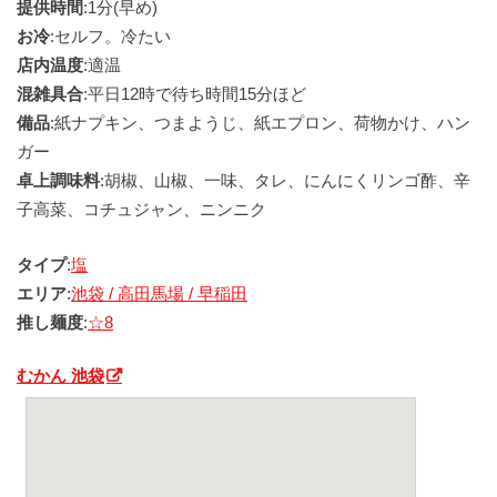
提供時間
:1分(早め)
お冷
:セルフ。冷たい
店内温度
:適温
混雑具合
:平日12時で待ち時間15分ほど
備品
:紙ナプキン、つまようじ、紙エプロン、荷物かけ、ハン
ガー
卓上調味料
:胡椒、山椒、一味、タレ、にんにくリンゴ酢、辛
子高菜、コチュジャン、ニンニク
タイプ
:
塩
エリア
:
池袋 / 高田馬場 / 早稲田
推し麺度
:
☆8
むかん 池袋