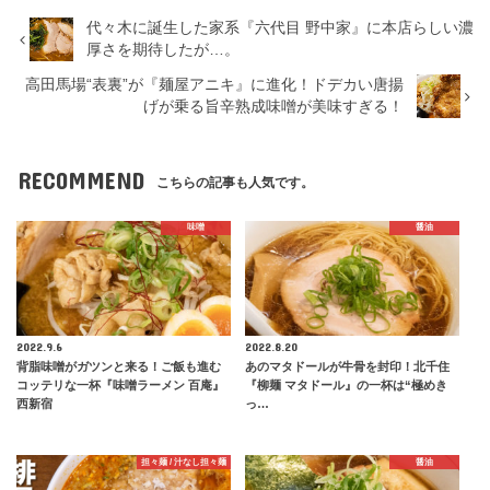
代々木に誕生した家系『六代目 野中家』に本店らしい濃
厚さを期待したが…。
高田馬場“表裏”が『麺屋アニキ』に進化！ドデカい唐揚
げが乗る旨辛熟成味噌が美味すぎる！
RECOMMEND
こちらの記事も人気です。
味噌
醤油
2022.9.6
2022.8.20
背脂味噌がガツンと来る！ご飯も進む
あのマタドールが牛骨を封印！北千住
コッテリな一杯『味噌ラーメン 百庵』
『柳麺 マタドール』の一杯は“極めき
西新宿
っ…
担々麺 / 汁なし担々麺
醤油