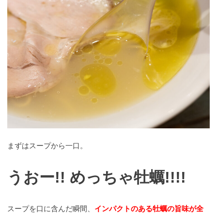
まずはスープから一口。
うおー!! めっちゃ牡蠣!!!!
スープを口に含んだ瞬間、
インパクトのある牡蠣の旨味が全