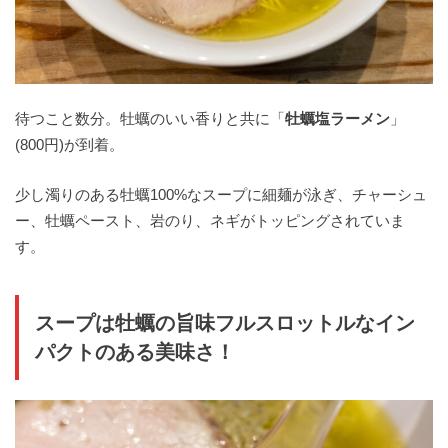
待つこと数分。牡蠣のいい香りと共に「
牡蠣塩ラーメン
」
(800円)が到着。
少し濁りのある牡蠣100%なスープに細麺が泳ぎ、チャーシュ
ー、牡蠣ペースト、岩のり、ネギがトッピングされていま
す。
スープは牡蠣の旨味フルスロットルなイン
パクトのある美味さ！