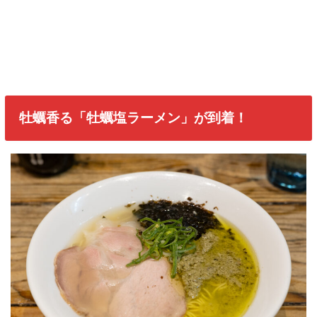
牡蠣香る「牡蠣塩ラーメン」が到着！