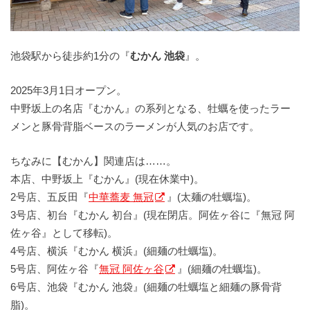
池袋駅から徒歩約1分の『
むかん 池袋
』。
2025年3月1日オープン。
中野坂上の名店『むかん』の系列となる、牡蠣を使ったラー
メンと豚骨背脂ベースのラーメンが人気のお店です。
ちなみに【むかん】関連店は……。
本店、中野坂上『むかん』(現在休業中)。
2号店、五反田『
中華蕎麦 無冠
』(太麺の牡蠣塩)。
3号店、初台『むかん 初台』(現在閉店。阿佐ヶ谷に『無冠 阿
佐ヶ谷』として移転)。
4号店、横浜『むかん 横浜』(細麺の牡蠣塩)。
5号店、阿佐ヶ谷『
無冠 阿佐ヶ谷
』(細麺の牡蠣塩)。
6号店、池袋『むかん 池袋』(細麺の牡蠣塩と細麺の豚骨背
脂)。