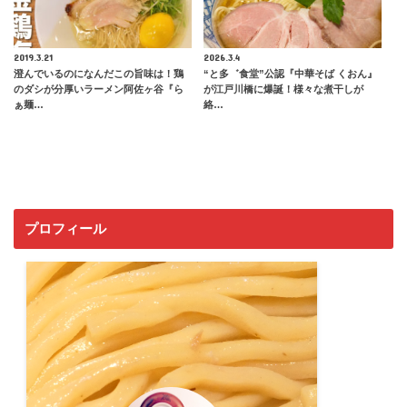
2019.3.21
2026.3.4
澄んでいるのになんだこの旨味は！鶏
“と多゛食堂”公認『中華そば くおん』
のダシが分厚いラーメン阿佐ヶ谷『ら
が江戸川橋に爆誕！様々な煮干しが
ぁ麺…
絡…
プロフィール