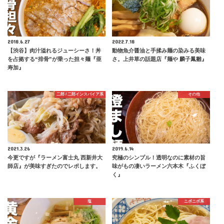
2018.6.27
2022.7.18
【渋谷】肉汁溢れるジューシーさ！丼
動物魚介醤油と手揉み麺の染みる美味
を占拠する“排骨”が乗った担々麺『亜
さ。上井草の話題店『麺や 麟子鳳雛』
寿加』
二郎 / 二郎インスパイア系
その他
2021.3.26
2019.6.14
今更ですが『ラーメン富士丸 西新井大
究極のシンプル！透明なのに素材の旨
師店』が美味すぎたのでレポします。
味がもの凄いラーメン六本木『ふくぼ
く』
塩
ニボニボ系