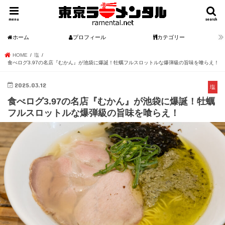
menu
search
ホーム
プロフィール
カテゴリー
HOME
塩
食べログ3.97の名店『むかん』が池袋に爆誕！牡蠣フルスロットルな爆弾級の旨味を喰らえ！
2025.03.12
塩
食べログ3.97の名店『むかん』が池袋に爆誕！牡蠣
フルスロットルな爆弾級の旨味を喰らえ！