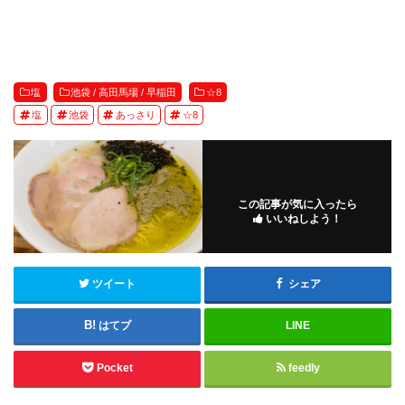
塩
池袋 / 高田馬場 / 早稲田
☆8
塩
池袋
あっさり
☆8
この記事が気に入ったら
いいねしよう！
ツイート
シェア
はてブ
LINE
Pocket
feedly