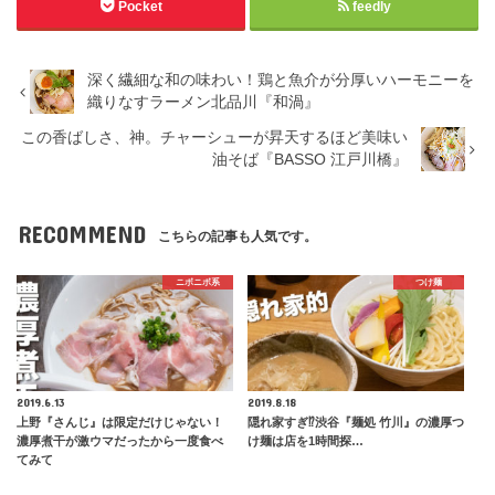
Pocket
feedly
深く繊細な和の味わい！鶏と魚介が分厚いハーモニーを
織りなすラーメン北品川『和渦』
この香ばしさ、神。チャーシューが昇天するほど美味い
油そば『BASSO 江戸川橋』
RECOMMEND
こちらの記事も人気です。
ニボニボ系
つけ麺
2019.6.13
2019.8.18
上野『さんじ』は限定だけじゃない！
隠れ家すぎ⁉︎渋谷『麺処 竹川』の濃厚つ
濃厚煮干が激ウマだったから一度食べ
け麺は店を1時間探…
てみて