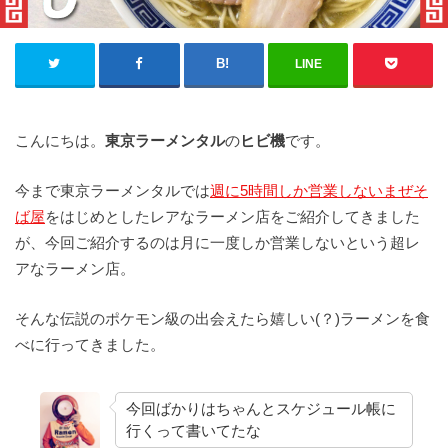
LINE
こんにちは。
東京ラーメンタル
の
ヒビ機
です。
今まで東京ラーメンタルでは
週に5時間しか営業しないまぜそ
ば屋
をはじめとしたレアなラーメン店をご紹介してきました
が、今回ご紹介するのは月に一度しか営業しないという超レ
アなラーメン店。
そんな伝説のポケモン級の出会えたら嬉しい(？)ラーメンを食
べに行ってきました。
今回ばかりはちゃんとスケジュール帳に
行くって書いてたな