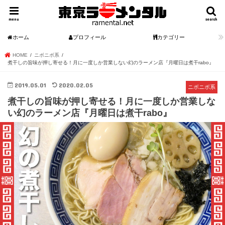
menu
search
ホーム
プロフィール
カテゴリー
HOME
ニボニボ系
煮干しの旨味が押し寄せる！月に一度しか営業しない幻のラーメン店『月曜日は煮干rabo』
2019.05.01
2020.02.05
ニボニボ系
煮干しの旨味が押し寄せる！月に一度しか営業しな
い幻のラーメン店『月曜日は煮干rabo』