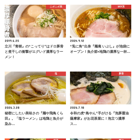
ニボニボ系
MIX系
2019.6.25
2024.9.12
立川『青樹』の“こってり”はドロ豚骨
“兎に角”出身『麺庵 いぶし』が池袋に
と煮干しの衝撃がエグいド濃厚なラー
オープン！魚介節×地鶏の濃厚な一杯…
メン！
塩
豚骨
2026.3.28
2026.7.18
秘密にしたい美味さの『麺や飛鳥くら
令和の虎“島やん”手がける『泡豚醤油
田』。「塩ラーメン」は地鶏と魚介が
薩摩家』がお花茶屋に！泡立つ濃厚
染み…
ス…