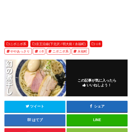
ニボニボ系
京王沿線(下北沢 / 明大前 / 永福町)
☆8
ややあっさり
☆8
ニボニボ系
永福町
この記事が気に入ったら
いいねしよう！
ツイート
シェア
はてブ
LINE