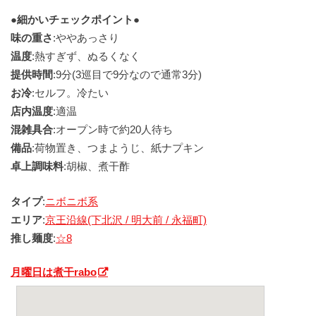
●細かいチェックポイント●
味の重さ
:ややあっさり
温度
:熱すぎず、ぬるくなく
提供時間
:9分(3巡目で9分なので通常3分)
お冷
:セルフ。冷たい
店内温度
:適温
混雑具合
:オープン時で約20人待ち
備品
:荷物置き、つまようじ、紙ナプキン
卓上調味料
:胡椒、煮干酢
タイプ
:
ニボニボ系
エリア
:
京王沿線(下北沢 / 明大前 / 永福町)
推し麺度
:
☆8
月曜日は煮干rabo