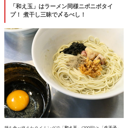
「和え玉」はラーメン同様ニボニボタイ
プ！ 煮干し三昧で〆るべし！
麺を食べ終えたタイミングで「
和え玉
」(200円)と「
生玉子
」