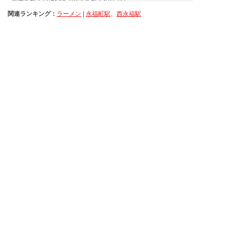
関連ランキング：
ラーメン
|
永福町駅
、
西永福駅