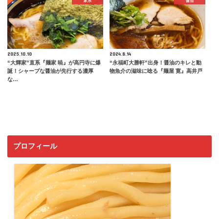
家系
醤油
2025.10.10
2024.8.14
“大輝家”直系『麺家 暁』が高円寺に爆
“永福町大勝軒”出身！醤油のキレと動
誕！シャープな醤油が先行する濃厚
物魚介の滋味に唸る『麺屋 寛』高井戸
な…
プロフィール