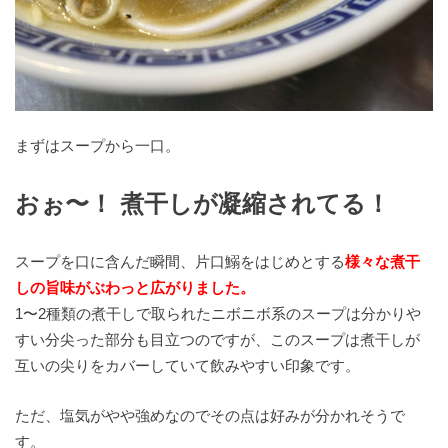
まずはスープから一口。
おぉ〜！ 煮干しが凝縮されてる！
スープを口に含んだ瞬間、片口鰯をはじめとする
様々な煮干
しの旨味がぶわっと広がりました。
1〜2種類の煮干しで取られたニボニボ系のスープは分かりや
すい分尖った部分も目立つのですが、このスープは煮干しが
互いの尖りをカバーしていて飲みやすい印象です。
ただ、塩気がやや強めなのでその点は好みが分かれそうで
す。