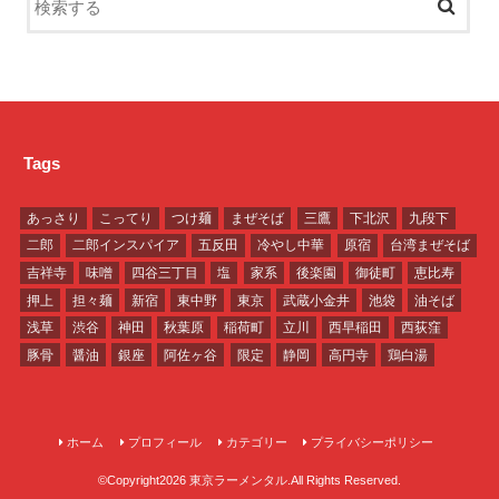
Tags
あっさり
こってり
つけ麺
まぜそば
三鷹
下北沢
九段下
二郎
二郎インスパイア
五反田
冷やし中華
原宿
台湾まぜそば
吉祥寺
味噌
四谷三丁目
塩
家系
後楽園
御徒町
恵比寿
押上
担々麺
新宿
東中野
東京
武蔵小金井
池袋
油そば
浅草
渋谷
神田
秋葉原
稲荷町
立川
西早稲田
西荻窪
豚骨
醤油
銀座
阿佐ヶ谷
限定
静岡
高円寺
鶏白湯
ホーム
プロフィール
カテゴリー
プライバシーポリシー
©Copyright2026
東京ラーメンタル
.All Rights Reserved.