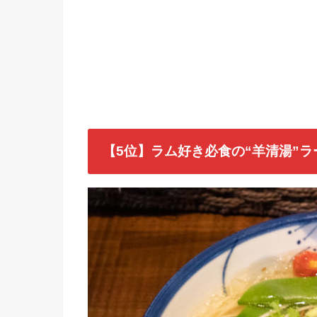
【5位】ラム好き必食の“羊清湯”