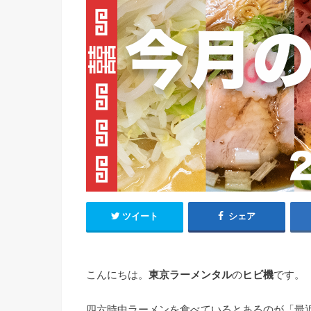
ツイート
シェア
こんにちは。
東京ラーメンタル
の
ヒビ機
です。
四六時中ラーメンを食べているとあるのが「最