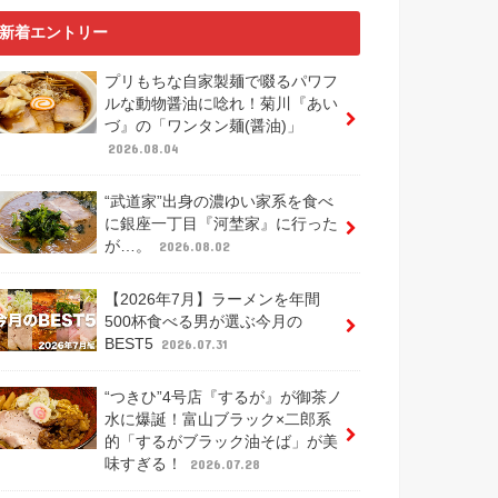
新着エントリー
プリもちな自家製麺で啜るパワフ
ルな動物醤油に唸れ！菊川『あい
づ』の「ワンタン麺(醤油)」
2026.08.04
“武道家”出身の濃ゆい家系を食べ
に銀座一丁目『河埜家』に行った
が…。
2026.08.02
【2026年7月】ラーメンを年間
500杯食べる男が選ぶ今月の
BEST5
2026.07.31
“つきひ”4号店『するが』が御茶ノ
水に爆誕！富山ブラック×二郎系
的「するがブラック油そば」が美
味すぎる！
2026.07.28