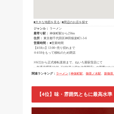
関連ランキング：
ラーメン
|
神保町駅
、
御茶ノ水駅
、
新御茶
【4位】味・雰囲気ともに最高水準