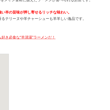
強い羊の旨味が押し寄せるリッチな味わい。
香るテリーヌや羊チャーシューも羊羊しい逸品です。
好き必食な“羊清湯”ラーメンだ！