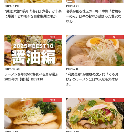
2026.2.20
2019.3.26
“麺道 六善”系列『油そば 六善』が十条
名手が創る珠玉の一杯！中野『竹麓ら
に爆誕！ピロモチな自家製麺に箸が…
ーめん』は牛の旨味が詰まった贅沢な
味わ…
醤油
塩
2025.12.30
2021.4.14
ラーメンを年間500杯食べる男が選ぶ
“利尻昆布”が主役の虎ノ門『くろお
2025年の【醤油】BEST10
び』のラーメンは日本人なら大体好
き。
醤油
塩
2025.6.18
2024.3.24