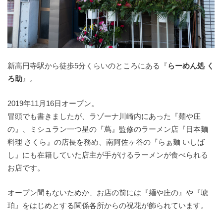
新高円寺駅から徒歩5分くらいのところにある『
らーめん処 く
ろ助
』。
2019年11月16日オープン。
冒頭でも書きましたが、ラゾーナ川崎内にあった『麺や庄
の』、ミシュラン一つ星の『蔦』監修のラーメン店『日本麺
料理 さくら』の店長を務め、南阿佐ヶ谷の『らぁ麺 いしば
し』にも在籍していた店主が手がけるラーメンが食べられる
お店です。
オープン間もないためか、お店の前には『麺や庄の』や『琥
珀』をはじめとする関係各所からの祝花が飾られています。