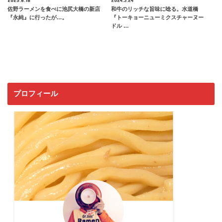
佐野ラーメンを食べに池尻大橋の新店
和牛のリッチな旨味に唸る。水道橋
『永純』に行ったが…。
『トーキョーニューミクスチャーヌー
ドル …
プロフィール