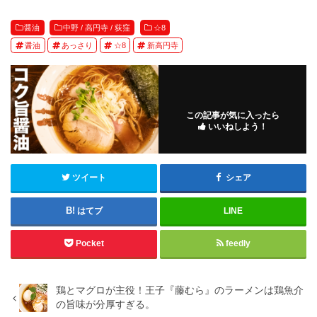
醤油
中野 / 高円寺 / 荻窪
☆8
醤油
あっさり
☆8
新高円寺
この記事が気に入ったら
いいねしよう！
ツイート
シェア
はてブ
LINE
Pocket
feedly
鶏とマグロが主役！王子『藤むら』のラーメンは鶏魚介
の旨味が分厚すぎる。