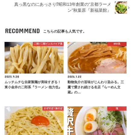
真っ黒なのにあっさり⁉︎昭和13年創業の“京都ラーメ
ン”秋葉原『新福菜館』
RECOMMEND
こちらの記事も人気です。
二郎 / 二郎インスパイア系
MIX系
2025.9.28
2026.1.22
ムッチムチな自家製麺が美味すぎる！
動物魚介の旨味がじんわり染みる。三
東小金井の二郎系『ラーメン 他力也』
鷹で愛され続ける名店『らーめん文
蔵』の…
まぜそば / 油そば
塩