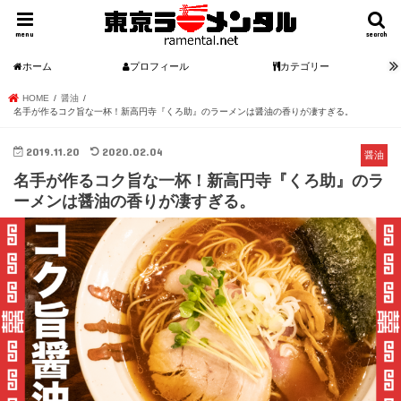
menu
search
ホーム
プロフィール
カテゴリー
HOME
醤油
名手が作るコク旨な一杯！新高円寺『くろ助』のラーメンは醤油の香りが凄すぎる。
2019.11.20
2020.02.04
醤油
名手が作るコク旨な一杯！新高円寺『くろ助』のラ
ーメンは醤油の香りが凄すぎる。