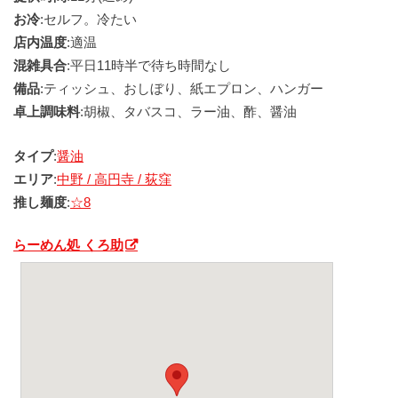
お冷
:セルフ。冷たい
店内温度
:適温
混雑具合
:平日11時半で待ち時間なし
備品
:ティッシュ、おしぼり、紙エプロン、ハンガー
卓上調味料
:胡椒、タバスコ、ラー油、酢、醤油
タイプ
:
醤油
エリア
:
中野 / 高円寺 / 荻窪
推し麺度
:
☆8
らーめん処 くろ助