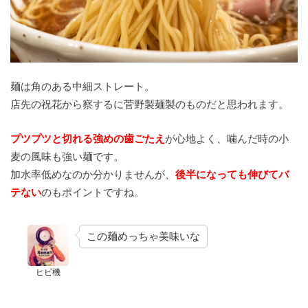
麺は角のある中細ストレート。
店先の祝花から察するに菅野製麺製のものだと思われます。
プツプツと切れる強めの歯ごたえ
が心地よく、噛んだ時の小
麦の風味も強い麺です。
加水率低めなのか分かりませんが、
後半になっても伸びてバ
テない
のもポイントですね。
この麺めっちゃ美味いな
ヒビ機