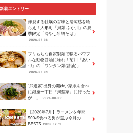
新着エントリー
炸裂する牡蠣の旨味と清涼感を喰
らえ！人形町『貝麺 ふか川』の夏
季限定「冷やし牡蠣そば」
2026.08.06
プリもちな自家製麺で啜るパワフ
ルな動物醤油に唸れ！菊川『あい
づ』の「ワンタン麺(醤油)」
2026.08.04
“武道家”出身の濃ゆい家系を食べ
に銀座一丁目『河埜家』に行った
が…。
2026.08.02
【2026年7月】ラーメンを年間
500杯食べる男が選ぶ今月の
BEST5
2026.07.31