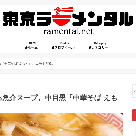
HOME
Profile
Category
ホーム
プロフィール
カテゴリー
『中華そば えもと』、エモすぎる。
魚介スープ。中目黒『中華そば えも