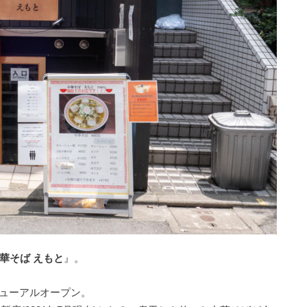
華そば えもと
』。
ニューアルオープン。