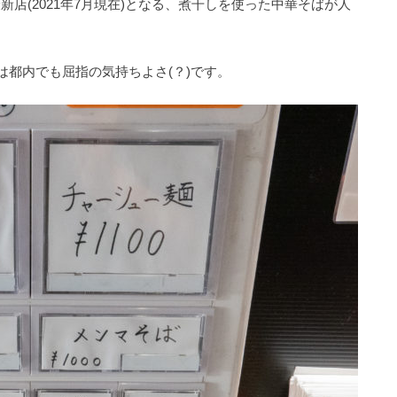
新店(2021年7月現在)となる、煮干しを使った中華そばが人
は都内でも屈指の気持ちよさ(？)です。