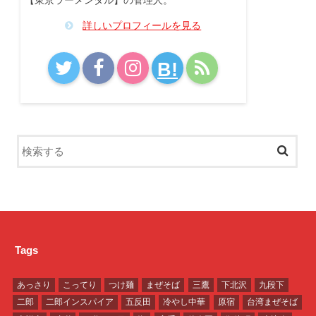
【東京ラーメンタル】の管理人。
詳しいプロフィールを見る
B!
Tags
あっさり
こってり
つけ麺
まぜそば
三鷹
下北沢
九段下
二郎
二郎インスパイア
五反田
冷やし中華
原宿
台湾まぜそば