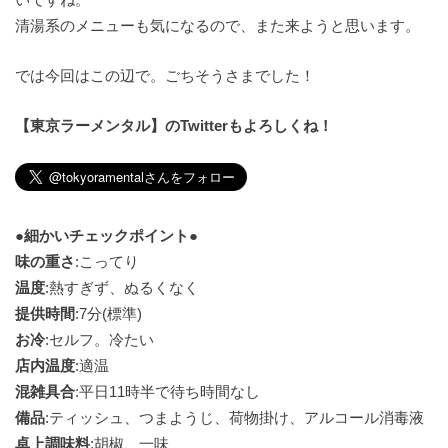
清湯系のメニューも気になるので、また来ようと思います。
では今回はこの辺で。ごちそうさまでした！
【東京ラーメンタル】のTwitterもよろしくね！
●細かいチェックポイント●
味の重さ
:こってり
温度
:熱すぎず、ぬるくなく
提供時間
:7分(標準)
お冷
:セルフ。冷たい
店内温度
:適温
混雑具合
:平日11時半で待ち時間なし
備品
:ティッシュ、つまようじ、荷物掛け、アルコール消毒液
卓上調味料
:胡椒、一味