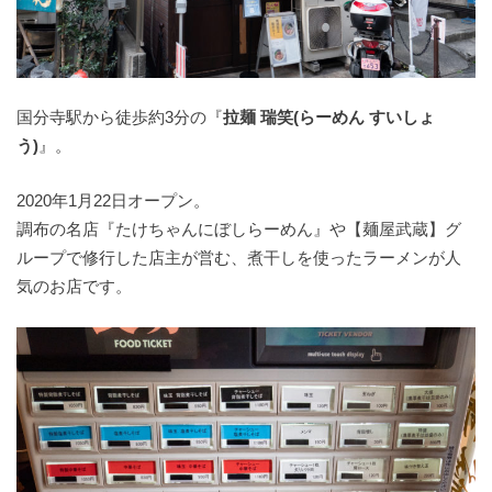
国分寺駅から徒歩約3分の『
拉麺 瑞笑(らーめん すいしょ
う)
』。
2020年1月22日オープン。
調布の名店『たけちゃんにぼしらーめん』や【麺屋武蔵】グ
ループで修行した店主が営む、煮干しを使ったラーメンが人
気のお店です。