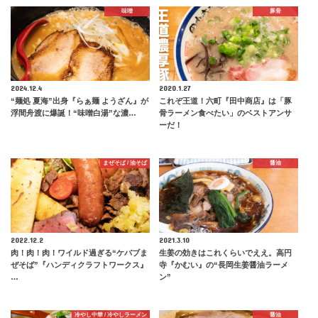
味噌
豚骨
2024.12.4
2020.1.27
“麺処 夏海”出身『らぁ麺 ようざん』が
これぞ王道！六町『田中商店』は「豚
浮間舟渡に爆誕！“味噌白湯”な濃…
骨ラーメン食べたい」のベストアンサ
ーだ！
まぜそば / 油そば
醤油
2022.12.2
2021.3.10
肉！肉！肉！ワイルド過ぎる“ケバブま
生姜の効きはこれくらいでええ。高円
ぜそば”『ハンディクラフトワークス』
寺『かむい』の“長岡生姜醤油ラーメ
…
ン”
冷やし中華 / 冷やしラーメン
醤油