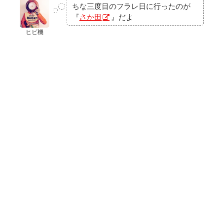
ちな三度目のフラレ日に行ったのが
『
さか田
』だよ
ヒビ機