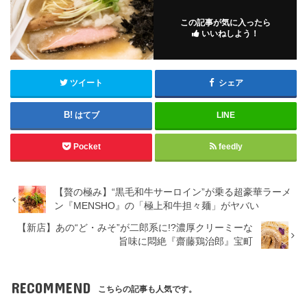
この記事が気に入ったら
いいねしよう！
ツイート
シェア
はてブ
LINE
Pocket
feedly
【贅の極み】“黒毛和牛サーロイン”が乗る超豪華ラーメ
ン『MENSHO』の「極上和牛担々麺」がヤバい
【新店】あの“ど・みそ”が二郎系に!?濃厚クリーミーな
旨味に悶絶『齋藤鶏治郎』宝町
RECOMMEND
こちらの記事も人気です。