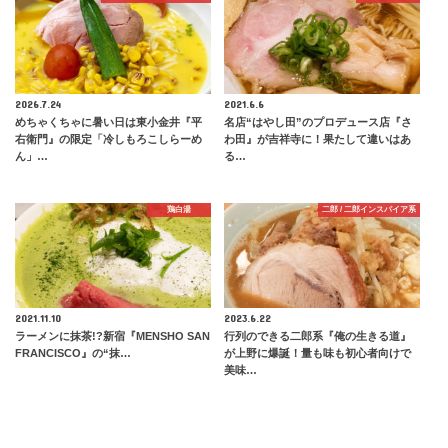
2026.7.24
2021.6.6
めちゃくちゃに暑い日は東小金井『平
名店“はやし田”のプロデュース店『さ
右衛門』の限定「冷しもろこしらーめ
わ田』が吉祥寺に！果たして違いはあ
ん」…
る…
鶏白湯
二郎 / 二郎インスパイア系
2021.11.10
2023.6.22
ラーメンに抹茶!?新宿『MENSHO SAN
行列のできる二郎系『俺の生きる道』
FRANCISCO』の“抹…
が上野に爆誕！量も味も初心者向けで
美味…