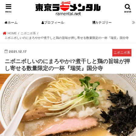
menu
search
ホーム
プロフィール
カテゴリー
HOME
ニボニボ系
ニボニボしいのにまろやか!?煮干しと鶏の旨味が押し寄せる数量限定の一杯『瑞笑』国分寺
2021.12.17
ニボニボ系
ニボニボしいのにまろやか!?煮干しと鶏の旨味が押
し寄せる数量限定の一杯『瑞笑』国分寺