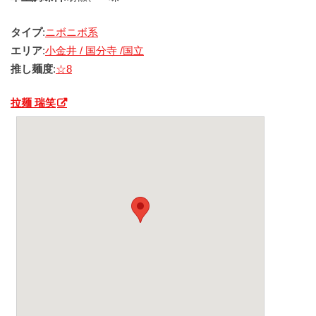
タイプ
:
ニボニボ系
エリア
:
小金井 / 国分寺 /国立
推し麺度
:
☆8
拉麺 瑞笑