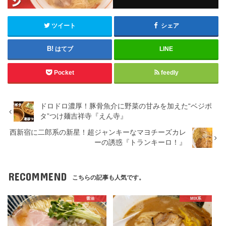
ツイート
シェア
はてブ
LINE
Pocket
feedly
ドロドロ濃厚！豚骨魚介に野菜の甘みを加えた“ベジポ
タ”つけ麺吉祥寺『えん寺』
西新宿に二郎系の新星！超ジャンキーなマヨチーズカレ
ーの誘惑『トランキーロ！』
RECOMMEND
こちらの記事も人気です。
醤油
MIX系