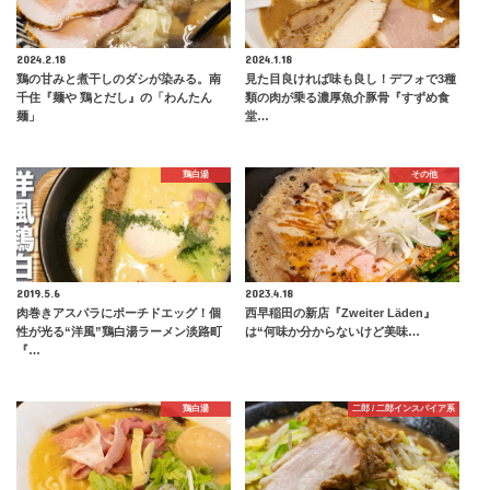
2024.2.18
2024.1.18
鶏の甘みと煮干しのダシが染みる。南
見た目良ければ味も良し！デフォで3種
千住『麺や 鶏とだし』の「わんたん
類の肉が乗る濃厚魚介豚骨『すずめ食
麺」
堂…
鶏白湯
その他
2019.5.6
2023.4.18
肉巻きアスパラにポーチドエッグ！個
西早稲田の新店『Zweiter Läden』
性が光る“洋風”鶏白湯ラーメン淡路町
は“何味か分からないけど美味…
『…
鶏白湯
二郎 / 二郎インスパイア系