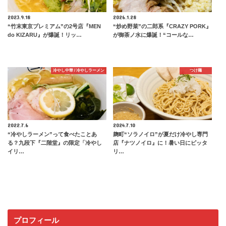
2023.9.18
2026.1.28
“竹末東京プレミアム”の2号店『MEN
“炒め野菜”の二郎系『CRAZY PORK』
do KIZARU』が爆誕！リッ…
が御茶ノ水に爆誕！“コールな…
冷やし中華 / 冷やしラーメン
つけ麺
2022.7.6
2024.7.10
“冷やしラーメン”って食べたことあ
麹町“ソラノイロ”が夏だけ冷やし専門
る？九段下『二階堂』の限定「冷やし
店『ナツノイロ』に！暑い日にピッタ
イリ…
リ…
プロフィール