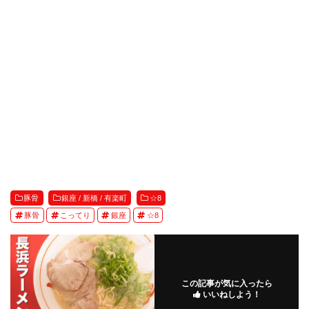
豚骨
銀座 / 新橋 / 有楽町
☆8
豚骨
こってり
銀座
☆8
この記事が気に入ったら
いいねしよう！