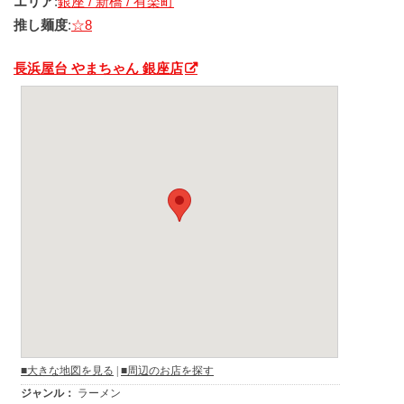
エリア
:
銀座 / 新橋 / 有楽町
推し麺度
:
☆8
長浜屋台 やまちゃん 銀座店