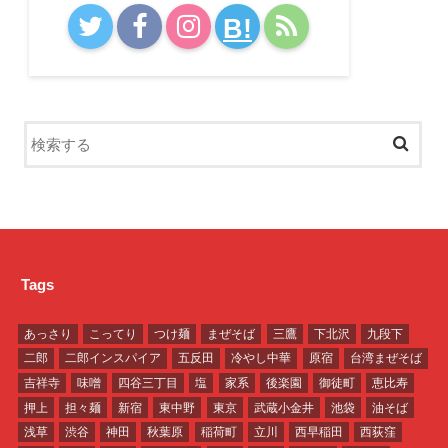
B!
Tags
あっさり
こってり
つけ麺
まぜそば
三鷹
下北沢
九段下
二郎
二郎インスパイア
五反田
冷やし中華
原宿
台湾まぜそば
吉祥寺
味噌
四谷三丁目
塩
家系
後楽園
御徒町
恵比寿
押上
担々麺
新宿
東中野
東京
武蔵小金井
池袋
油そば
浅草
渋谷
神田
秋葉原
稲荷町
立川
西早稲田
西荻窪