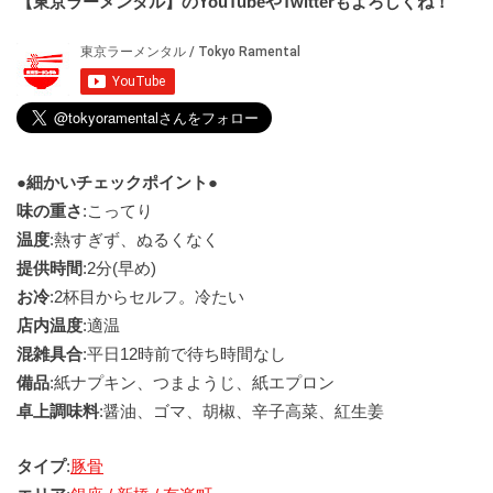
【東京ラーメンタル】のYouTubeやTwitterもよろしくね！
●細かいチェックポイント●
味の重さ
:こってり
温度
:熱すぎず、ぬるくなく
提供時間
:2分(早め)
お冷
:2杯目からセルフ。冷たい
店内温度
:適温
混雑具合
:平日12時前で待ち時間なし
備品
:紙ナプキン、つまようじ、紙エプロン
卓上調味料
:醤油、ゴマ、胡椒、辛子高菜、紅生姜
タイプ
:
豚骨