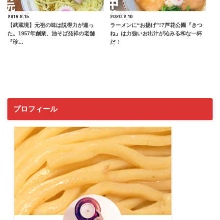
2018.8.15
2020.2.10
【武蔵境】元祖の味は説得力が違っ
ラーメンに“お揚げ”!?芦花公園『きつ
た。1957年創業、油そば発祥の老舗
ね』は力強いお出汁が沁みる和な一杯
『珍…
だ！
プロフィール