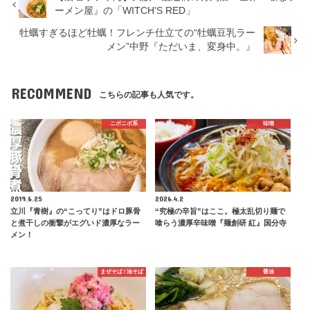
ーメン屋』の「WITCH'S RED」
牡蠣すぎるほど牡蠣！フレンチ仕立ての“牡蠣豆乳ラー
メン”中野『ただいま、変身中。』
RECOMMEND
こちらの記事も人気です。
ニボニボ系
味噌
2019.6.25
2026.4.2
立川『青樹』の“こってり”はドロ豚骨
“究極の辛旨”はここ。極太乱切り麺で
と煮干しの衝撃がエグいド濃厚なラー
喰らう濃厚辛味噌『麺創研 紅』国分寺
メン！
まぜそば / 油そば
醤油