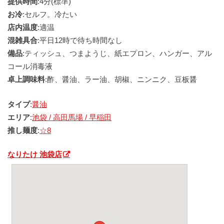
提供時間
:4分(標準)
お冷
:セルフ。冷たい
店内温度
:適温
混雑具合
:平日12時で待ち時間なし
備品
:ティッシュ、つまようじ、紙エプロン、ハンガー、アル
コール消毒液
卓上調味料
:酢、醤油、ラー油、胡椒、ニンニク、豆板醤
タイプ
:
醤油
エリア
:
池袋 / 高田馬場 / 早稲田
推し麺度
:
☆8
なりたけ 池袋店