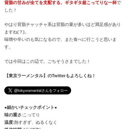
背脂の甘みが全てを支配する、ギタギタ超こってりな一杯
で
した！
やはり背脂チャッチャ系は背脂の量が多いほど満足感があり
ますね(？)。
味噌や辛いのも気になるので、また食べに行こうと思いま
す。
では今回はこの辺で。ごちそうさまでした！
【東京ラーメンタル】のTwitterもよろしくね！
●細かいチェックポイント●
味の重さ
:こってり
温度
:熱すぎず、ぬるくなく