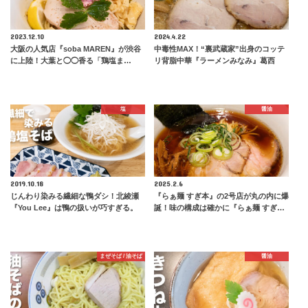
2023.12.10
2024.4.22
大阪の人気店『soba MAREN』が渋谷
中毒性MAX！“裏武蔵家”出身のコッテ
に上陸！大葉と◯◯香る「鶏塩ま…
リ背脂中華『ラーメンみなみ』葛西
塩
醤油
2019.10.18
2025.2.6
じんわり染みる繊細な鴨ダシ！北綾瀬
『らぁ麺 すぎ本』の2号店が丸の内に爆
『You Lee』は鴨の扱いが巧すぎる。
誕！味の構成は確かに『らぁ麺 すぎ…
まぜそば / 油そば
醤油