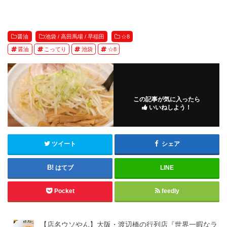
醤油
池袋 / 高田馬場 / 早稲田
☆8
醤油
こってり
池袋
☆8
この記事が気に入ったら
いいねしよう！
ツイート
シェア
はてブ
LINE
Pocket
feedly
【店名ウソやん】大阪・渡辺橋の行列店『世界一暇なラ