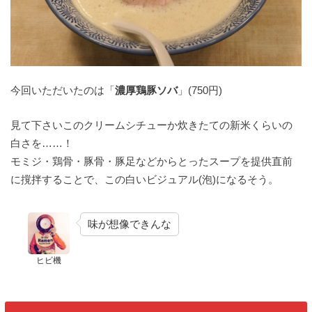
今回いただいたのは「
濃厚鶏豚ソバ
」(750円)
見て下さいこのクリームシチューか炊きたての新米くらいの
白さを……！
モミジ・鶏骨・豚骨・豚足などからとったスープを提供直前
に撹拌することで、この白いビジュアル(泡)になるそう。
味が想像できんな
ヒビ機