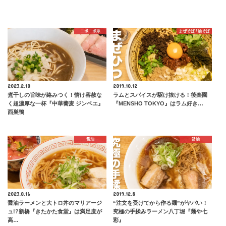
ニボニボ系
まぜそば / 油そば
2023.2.10
2019.10.12
煮干しの旨味が絡みつく！情け容赦な
ラムとスパイスが駆け抜ける！後楽園
く超濃厚な一杯『中華蕎麦 ジンベエ』
『MENSHO TOKYO』はラム好き…
西巣鴨
醤油
醤油
2023.8.16
2019.12.8
醤油ラーメンと大トロ丼のマリアージ
“注文を受けてから作る麺”がヤバい！
ュ!?新橋『きたかた食堂』は満足度が
究極の手揉みラーメン八丁堀『麺や七
高…
彩』