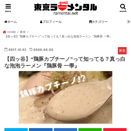
menu
search
ホーム
プロフィール
カテゴリー
HOME
豚骨
【四ッ谷】“鶏豚カプチーノ”って知ってる？真っ白な泡泡ラーメン『鶏豚骨 一學』
2017.12.23
2020.02.05
豚骨
【四ッ谷】“鶏豚カプチーノ”って知ってる？真っ白
な泡泡ラーメン『鶏豚骨 一學』