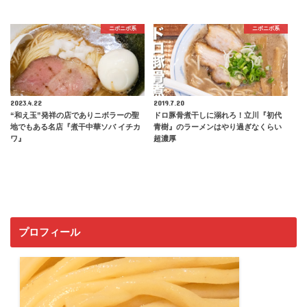
ニボニボ系
ニボニボ系
2023.4.22
2019.7.20
“和え玉”発祥の店でありニボラーの聖
ドロ豚骨煮干しに溺れろ！立川『初代
地でもある名店『煮干中華ソバ イチカ
青樹』のラーメンはやり過ぎなくらい
ワ』
超濃厚
プロフィール