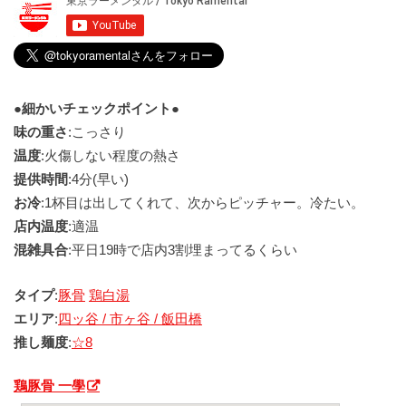
●細かいチェックポイント●
味の重さ
:こっさり
温度
:火傷しない程度の熱さ
提供時間
:4分(早い)
お冷
:1杯目は出してくれて、次からピッチャー。冷たい。
店内温度
:適温
混雑具合
:平日19時で店内3割埋まってるくらい
タイプ
:
豚骨
鶏白湯
エリア
:
四ッ谷 / 市ヶ谷 / 飯田橋
推し麺度
:
☆8
鶏豚骨 一學