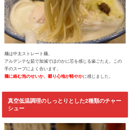
麺は中太ストレート麺。
アルデンテな茹で加減でほのかに芯を感じる歯ごたえ。この
手のスープによく合います。
麺に絡む泡のせいか、啜り心地が軽やか
に感じました。
真空低温調理のしっとりとした2種類のチャー
シュー