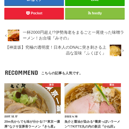
Pocket
feedly
一杯2000円超え!?伊勢海老をまるごと一尾使った味噌ラ
ーメン！お台場『みその』
【神楽坂】究極の透明度！日本人のDNAに突き刺さる上
品な旨味『ふくぼく』
RECOMMEND
こちらの記事も人気です。
豚骨
醤油
2017.12.17
2022.4.18
20m先からでも味が分かる!?“東京一濃
魚介と醤油が染みる“蕎麦っぽいラーメ
厚”なクサ旨豚骨ラーメン『きら星』
ン”!?KITTE丸の内の新店『かね田』