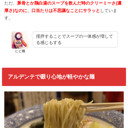
ただ、
豚骨とか鶏白湯のスープを飲んだ時のクリーミーさ(濃
厚さ)なのに、口当たりは不思議なことにサラッと
していま
す。
撹拌することでスープの一体感が増して
る感じもする
ヒビ機
アルデンテで啜り心地が軽やかな麺