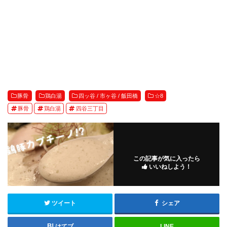
豚骨
鶏白湯
四ッ谷 / 市ヶ谷 / 飯田橋
☆8
豚骨
鶏白湯
四谷三丁目
この記事が気に入ったら
いいねしよう！
ツイート
シェア
はてブ
LINE