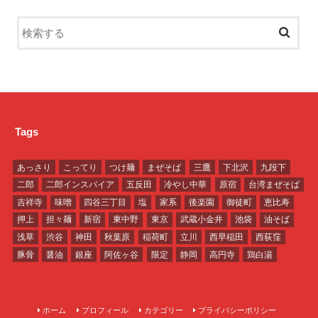
Tags
あっさり
こってり
つけ麺
まぜそば
三鷹
下北沢
九段下
二郎
二郎インスパイア
五反田
冷やし中華
原宿
台湾まぜそば
吉祥寺
味噌
四谷三丁目
塩
家系
後楽園
御徒町
恵比寿
押上
担々麺
新宿
東中野
東京
武蔵小金井
池袋
油そば
浅草
渋谷
神田
秋葉原
稲荷町
立川
西早稲田
西荻窪
豚骨
醤油
銀座
阿佐ヶ谷
限定
静岡
高円寺
鶏白湯
ホーム
プロフィール
カテゴリー
プライバシーポリシー