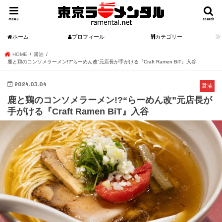
menu
search
ホーム
プロフィール
カテゴリー
HOME
醤油
鹿と鶏のコンソメラーメン!?“らーめん改”元店長が手がける『Craft Ramen BiT』入谷
2024.03.04
醤油
鹿と鶏のコンソメラーメン!?“らーめん改”元店長が
手がける『Craft Ramen BiT』入谷