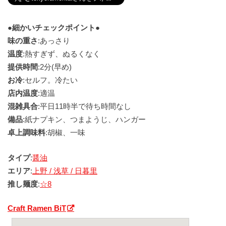
●細かいチェックポイント●
味の重さ
:あっさり
温度
:熱すぎず、ぬるくなく
提供時間
:2分(早め)
お冷
:セルフ。冷たい
店内温度
:適温
混雑具合
:平日11時半で待ち時間なし
備品
:紙ナプキン、つまようじ、ハンガー
卓上調味料
:胡椒、一味
タイプ
:
醤油
エリア
:
上野 / 浅草 / 日暮里
推し麺度
:
☆8
Craft Ramen BiT