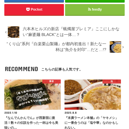
Pocket
feedly
六本木ヒルズの新店『蝋燭屋プレミア』ここにしかな
い“麻婆麺 BLACK”とは一体…？
“くり山”系列『白楽栗山製麺』が都内初進出！新たな一
杯は“魚介を封印”…だと…!?
RECOMMEND
こちらの記事も人気です。
豚骨
塩
2022.1.10
2025.8.8
『なんでんかんでん』が西新宿に復
『末廣ラーメン本舗』の「ヤキメシ」
活！数々の伝説を作った一杯は今も美
に一番合うのは「塩中華」なのかもし
味いの…
れない。