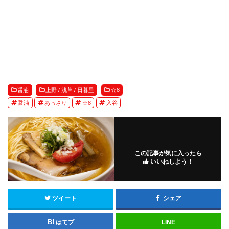
醤油
上野 / 浅草 / 日暮里
☆8
醤油
あっさり
☆8
入谷
この記事が気に入ったら
いいねしよう！
ツイート
シェア
はてブ
LINE