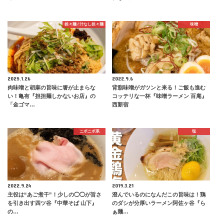
担々麺 / 汁なし担々麺
味噌
2025.1.26
2022.9.6
肉味噌と胡麻の旨味に箸が止まらな
背脂味噌がガツンと来る！ご飯も進む
い！亀有『担担麺しかないお店』の
コッテリな一杯『味噌ラーメン 百庵』
「金ゴマ…
西新宿
ニボニボ系
塩
2022.9.24
2019.3.21
主役は“あご煮干”！少しの◯◯が旨さ
澄んでいるのになんだこの旨味は！鶏
を引き出す四ツ谷『中華そば 山下』
のダシが分厚いラーメン阿佐ヶ谷『ら
の…
ぁ麺…