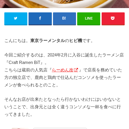
LINE
こんにちは。
東京ラーメンタル
の
ヒビ機
です。
今回ご紹介するのは、2024年2月に入谷に誕生したラーメン店
『Craft Ramen BiT』。
こちらは蔵前の人気店『
らーめん改
』で店長を務めていた
方の独立店で、鹿肉と鶏肉で仕込んだコンソメを使ったラー
メンが食べられるとのこと。
そんなお店が出来たとなったら行かないわけにはいかないと
いうことで、出身元とは全く違うコンソメな一杯を食べに行
ってきました。