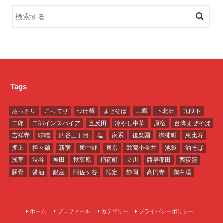
Tags
あっさり
こってり
つけ麺
まぜそば
三鷹
下北沢
九段下
二郎
二郎インスパイア
五反田
冷やし中華
原宿
台湾まぜそば
吉祥寺
味噌
四谷三丁目
塩
家系
後楽園
御徒町
恵比寿
押上
担々麺
新宿
東中野
東京
武蔵小金井
池袋
油そば
浅草
渋谷
神田
秋葉原
稲荷町
立川
西早稲田
西荻窪
豚骨
醤油
銀座
阿佐ヶ谷
限定
静岡
高円寺
鶏白湯
ホーム
プロフィール
カテゴリー
プライバシーポリシー