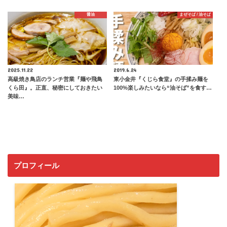
醤油
まぜそば / 油そば
2025.11.22
2019.6.24
高級焼き鳥店のランチ営業『麺や飛鳥
東小金井『くじら食堂』の手揉み麺を
くら田』。正直、秘密にしておきたい
100%楽しみたいなら“油そば”を食す…
美味…
プロフィール