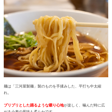
麺は「三河屋製麺」製のものを手揉みした、平打ち中太縮
れ。
プリプリとした踊るような啜り心地
が楽しく、噛んだ時に広
がる小麦の風味も柔らかです。