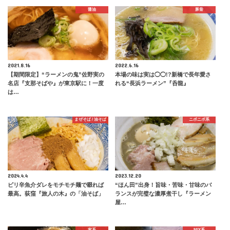
醤油
豚骨
2021.8.16
2022.6.16
【期間限定】“ラーメンの鬼”佐野実の
本場の味は実は◯◯!?新橋で長年愛さ
名店『支那そばや』が東京駅に！一度
れる“長浜ラーメン”『呑龍』
は…
まぜそば / 油そば
ニボニボ系
2024.4.4
2023.12.20
ピリ辛魚介ダレをモチモチ麺で啜れば
“ほん田”出身！旨味・苦味・甘味のバ
最高。荻窪『旅人の木』の「油そば」
ランスが完璧な濃厚煮干し『ラーメン
屋…
家系
MIX系