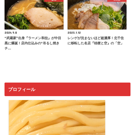
2024.9.8
2025.1.12
“武蔵家”出身『ラーメン和拉』が中目
レンゲが沈まないほど超濃厚！北千住
黒に爆誕！店内仕込みの“吊るし焼き
に移転した名店『桔梗と空』の「空」
チ…
プロフィール