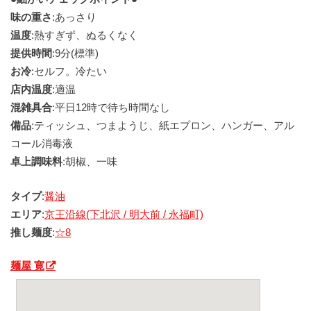
味の重さ
:あっさり
温度
:熱すぎず、ぬるくなく
提供時間
:9分(標準)
お冷
:セルフ。冷たい
店内温度
:適温
混雑具合
:平日12時で待ち時間なし
備品
:ティッシュ、つまようじ、紙エプロン、ハンガー、アル
コール消毒液
卓上調味料
:胡椒、一味
タイプ
:
醤油
エリア
:
京王沿線(下北沢 / 明大前 / 永福町)
推し麺度
:
☆8
麺屋 寛