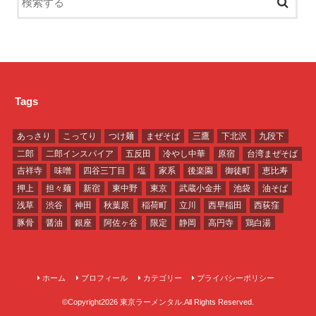
Tags
あっさり
こってり
つけ麺
まぜそば
三鷹
下北沢
九段下
二郎
二郎インスパイア
五反田
冷やし中華
原宿
台湾まぜそば
吉祥寺
味噌
四谷三丁目
塩
家系
後楽園
御徒町
恵比寿
押上
担々麺
新宿
東中野
東京
武蔵小金井
池袋
油そば
浅草
渋谷
神田
秋葉原
稲荷町
立川
西早稲田
西荻窪
豚骨
醤油
銀座
阿佐ヶ谷
限定
静岡
高円寺
鶏白湯
ホーム
プロフィール
カテゴリー
プライバシーポリシー
©Copyright2026
東京ラーメンタル
.All Rights Reserved.