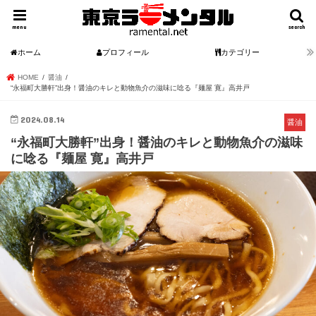
menu
search
ホーム
プロフィール
カテゴリー
HOME
醤油
“永福町大勝軒”出身！醤油のキレと動物魚介の滋味に唸る『麺屋 寛』高井戸
2024.08.14
醤油
“永福町大勝軒”出身！醤油のキレと動物魚介の滋味
に唸る『麺屋 寛』高井戸