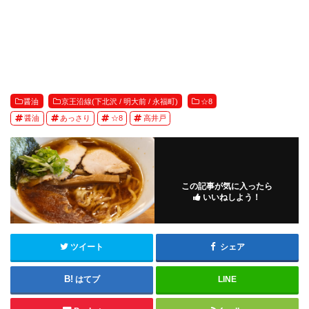
醤油
京王沿線(下北沢 / 明大前 / 永福町)
☆8
醤油
あっさり
☆8
高井戸
この記事が気に入ったら
いいねしよう！
ツイート
シェア
はてブ
LINE