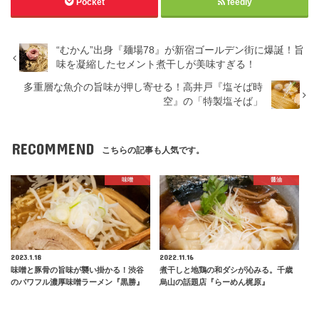
Pocket
feedly
“むかん”出身『麺場78』が新宿ゴールデン街に爆誕！旨
味を凝縮したセメント煮干しが美味すぎる！
多重層な魚介の旨味が押し寄せる！高井戸『塩そば時
空』の「特製塩そば」
RECOMMEND
こちらの記事も人気です。
味噌
醤油
2023.1.18
2022.11.16
味噌と豚骨の旨味が襲い掛かる！渋谷
煮干しと地鶏の和ダシが沁みる。千歳
のパワフル濃厚味噌ラーメン『黒勝』
烏山の話題店『らーめん梶原』