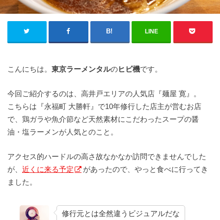
LINE
こんにちは。
東京ラーメンタル
の
ヒビ機
です。
今回ご紹介するのは、高井戸エリアの人気店『麺屋 寛』。
こちらは『永福町 大勝軒』で10年修行した店主が営むお店
で、鶏ガラや魚介節など天然素材にこだわったスープの醤
油・塩ラーメンが人気とのこと。
アクセス的ハードルの高さ故なかなか訪問できませんでした
が、
近くに来る予定
があったので、やっと食べに行ってき
ました。
修行元とは全然違うビジュアルだな