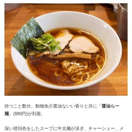
待つこと数分。動物魚介醤油ないい香りと共に「
醤油らー
麺
」(880円)が到着。
深い琥珀色をしたスープに中太麺が泳ぎ、チャーシュー、メ