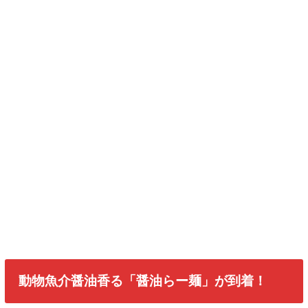
動物魚介醤油香る「醤油らー麺」が到着！