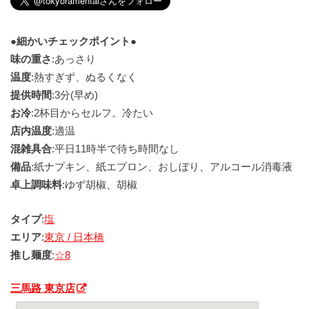
●細かいチェックポイント●
味の重さ
:あっさり
温度
:熱すぎず、ぬるくなく
提供時間
:3分(早め)
お冷
:2杯目からセルフ。冷たい
店内温度
:適温
混雑具合
:平日11時半で待ち時間なし
備品
:紙ナプキン、紙エプロン、おしぼり、アルコール消毒液
卓上調味料
:ゆず胡椒、胡椒
タイプ
:
塩
エリア
:
東京 / 日本橋
推し麺度
:
☆8
三馬路 東京店