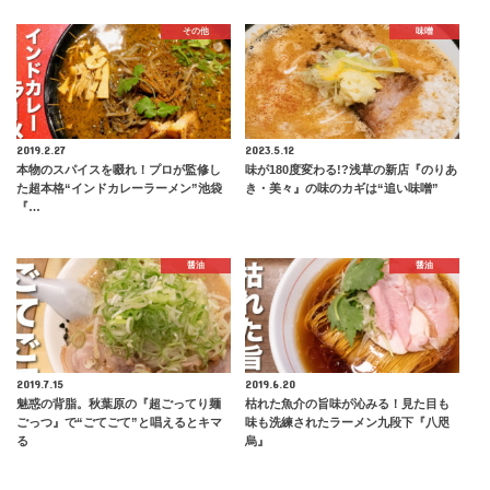
その他
味噌
2019.2.27
2023.5.12
本物のスパイスを啜れ！プロが監修し
味が180度変わる!?浅草の新店『のりあ
た超本格“インドカレーラーメン”池袋
き・美々』の味のカギは“追い味噌”
『…
醤油
醤油
2019.7.15
2019.6.20
魅惑の背脂。秋葉原の『超ごってり麺
枯れた魚介の旨味が沁みる！見た目も
ごっつ』で“ごてごて”と唱えるとキマ
味も洗練されたラーメン九段下『八咫
る
烏』