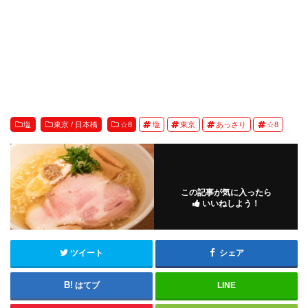
塩
東京 / 日本橋
☆8
塩
東京
あっさり
☆8
この記事が気に入ったら
いいねしよう！
ツイート
シェア
はてブ
LINE