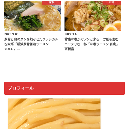
家系
味噌
2025.9.12
2022.9.6
豚骨と鶏のダシを効かせたクラシカル
背脂味噌がガツンと来る！ご飯も進む
な家系『横浜豚骨醤油ラーメン
コッテリな一杯『味噌ラーメン 百庵』
YOLO』…
西新宿
プロフィール