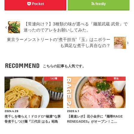
Pocket
feedly
【常連向け？】3種類の味が選べる『麺屋武蔵 武骨』で
迷ったのでアレをお願いしてみた。
東京ラーメンストリートの“煮干担当”『玉』はニボラー
も満足な煮干し具合なの？
RECOMMEND
こちらの記事も人気です。
つけ麺
醤油
2024.4.28
2020.6.1
煮干しを喰らえ！ドロドロ“極濃”な豚
【最速レポ】花小金井に『麺尊RAGE
骨煮干しつけ麺『三代目 はる』昭島
RENEGADES』がオープン！こ…