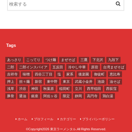
Tags
あっさり
こってり
つけ麺
まぜそば
三鷹
下北沢
九段下
二郎
二郎インスパイア
五反田
冷やし中華
原宿
台湾まぜそば
吉祥寺
味噌
四谷三丁目
塩
家系
後楽園
御徒町
恵比寿
押上
担々麺
新宿
東中野
東京
武蔵小金井
池袋
油そば
浅草
渋谷
神田
秋葉原
稲荷町
立川
西早稲田
西荻窪
豚骨
醤油
銀座
阿佐ヶ谷
限定
静岡
高円寺
鶏白湯
ホーム
プロフィール
カテゴリー
プライバシーポリシー
©Copyright2026
東京ラーメンタル
.All Rights Reserved.