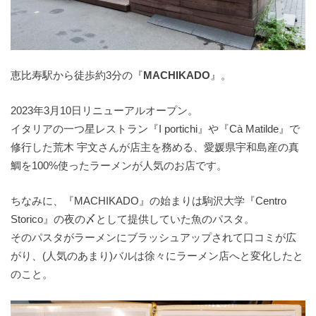
恵比寿駅から徒歩約3分の『
MACHIKADO
』。
2023年3月10日リニューアルオープン。
イタリアの一つ星レストラン『I portichi』や『Cà Matilde』で
修行した荒木 宇文さんが店主を務める、愛媛県宇和島産の真
鯛を100%使ったラーメンが人気のお店です。
ちなみに、『MACHIKADO』の始まりは駒沢大学『Centro
Storico』の夜の〆として提供していた魚のパスタ。
そのパスタがラーメンにブラッシュアップされて口コミが広
がり、(人気のあまり)バルは徐々にラーメン店へと変化したと
のこと。