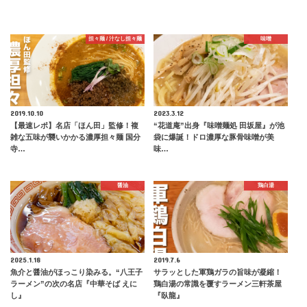
担々麺 / 汁なし担々麺
味噌
2019.10.10
2023.3.12
【最速レポ】名店「ほん田」監修！複
“花道庵”出身『味噌麺処 田坂屋』が池
雑な五味が襲いかかる濃厚担々麺 国分
袋に爆誕！ドロ濃厚な豚骨味噌が美
寺…
味…
醤油
鶏白湯
2025.1.18
2019.7.6
魚介と醤油がほっこり染みる。“八王子
サラッとした軍鶏ガラの旨味が凝縮！
ラーメン”の次の名店『中華そば えに
鶏白湯の常識を覆すラーメン三軒茶屋
し』
『臥龍』