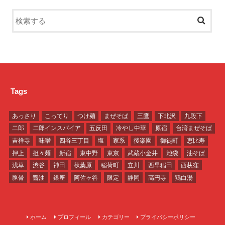
Tags
あっさり
こってり
つけ麺
まぜそば
三鷹
下北沢
九段下
二郎
二郎インスパイア
五反田
冷やし中華
原宿
台湾まぜそば
吉祥寺
味噌
四谷三丁目
塩
家系
後楽園
御徒町
恵比寿
押上
担々麺
新宿
東中野
東京
武蔵小金井
池袋
油そば
浅草
渋谷
神田
秋葉原
稲荷町
立川
西早稲田
西荻窪
豚骨
醤油
銀座
阿佐ヶ谷
限定
静岡
高円寺
鶏白湯
ホーム
プロフィール
カテゴリー
プライバシーポリシー