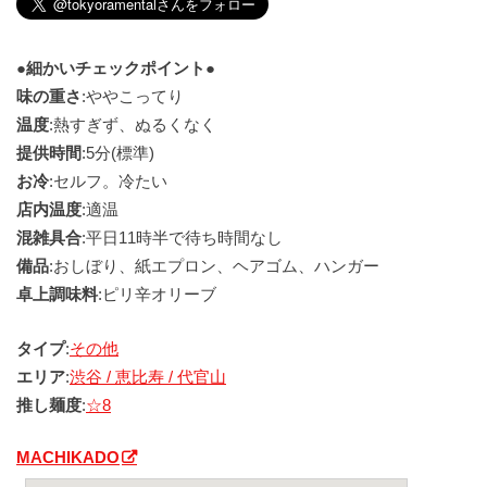
●細かいチェックポイント●
味の重さ
:ややこってり
温度
:熱すぎず、ぬるくなく
提供時間
:5分(標準)
お冷
:セルフ。冷たい
店内温度
:適温
混雑具合
:平日11時半で待ち時間なし
備品
:おしぼり、紙エプロン、ヘアゴム、ハンガー
卓上調味料
:ピリ辛オリーブ
タイプ
:
その他
エリア
:
渋谷 / 恵比寿 / 代官山
推し麺度
:
☆8
MACHIKADO