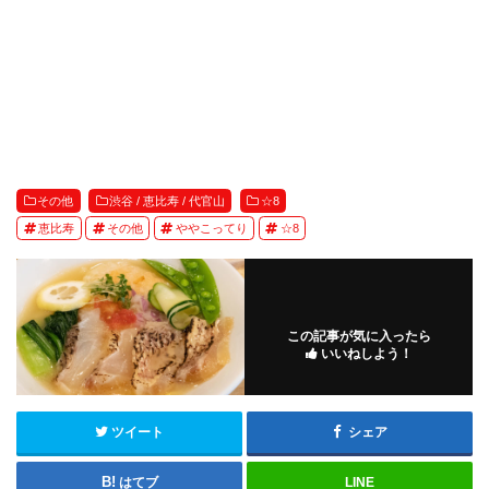
その他
渋谷 / 恵比寿 / 代官山
☆8
恵比寿
その他
ややこってり
☆8
この記事が気に入ったら
いいねしよう！
ツイート
シェア
はてブ
LINE