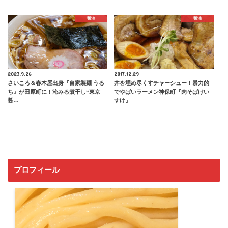
醤油
醤油
2023.9.26
2017.12.29
さいころ＆春木屋出身『自家製麺 うる
丼を埋め尽くすチャーシュー！暴力的
ち』が田原町に！沁みる煮干し“東京
でやばいラーメン神保町『肉そばけい
醤…
すけ』
プロフィール