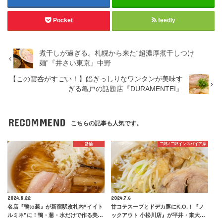
Pocket
feedly
煮干しが過ぎる。札幌から来た“超濃厚煮干しつけ
麺”『井さい東京』中野
【この雲呑がすごい！】餡ぎっしりなワンタンが美味す
ぎる亀戸の話題店『DURAMENTEI』
RECOMMEND
こちらの記事も人気です。
醤油
二郎 / 二郎インスパイア系
2024.8.22
2024.7.6
名店『鴨to葱』が新宿駅改札内“イイト
甘コテスープとドデカ豚にK.O.！『ノ
ルミネ”に！鴨・葱・水だけで作る美…
ックアウト 小松川店』が平井・東大…