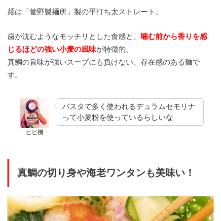
麺は「菅野製麺所」製の平打ち太ストレート。
歯が沈むようなモッチリとした食感と、
噛む前から香りを感
じるほどの強い小麦の風味
が特徴的。
真鯛の旨味が強いスープにも負けない、存在感のある麺で
す。
パスタで多く使われるデュラムセモリナ
って小麦粉を使っているらしいな
ヒビ機
真鯛の切り身や海老ワンタンも美味い！